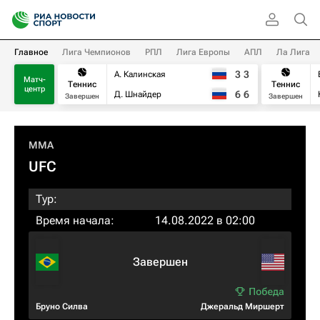
Главное
Лига Чемпионов
РПЛ
Лига Европы
АПЛ
Ла Лига
3
3
А. Калинская
Матч-
Теннис
Теннис
центр
6
6
Д. Шнайдер
Завершен
Завершен
MMA
UFC
Тур:
Время начала:
14.08.2022 в 02:00
Завершен
Бруно Силва
Джеральд Миршерт