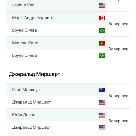
Joshua Van
Марк-Андре Баррио
Завершен
Бруно Силва
Манель Капе
Завершен
Бруно Силва
Джеральд Миршерт
Якоб Малкоун
Завершен
Джеральд Миршерт
Кайл Докас
Завершен
Джеральд Миршерт