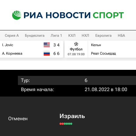
Серия А
Бундеслига
Лига 1
КХЛ
НХЛ
Евролига
НБА
3
4
I. Jovic
Кельн
Футбол
6
6
А. Корнеева
Реал Сосьедад
07.08 19:00
Тур:
6
Время начала:
21.08.2022 в 18:00
Израиль
Отменен