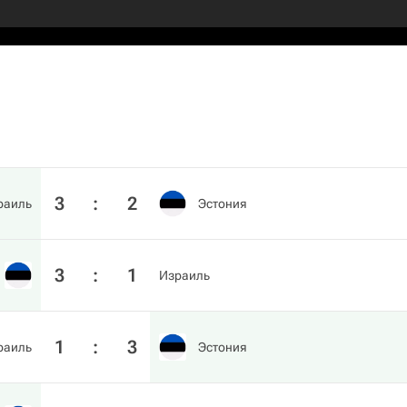
3
:
2
раиль
Эстония
3
:
1
Израиль
1
:
3
раиль
Эстония