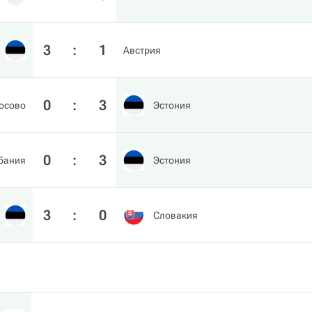
3
:
1
Австрия
0
:
3
осово
Эстония
0
:
3
бания
Эстония
3
:
0
Словакия