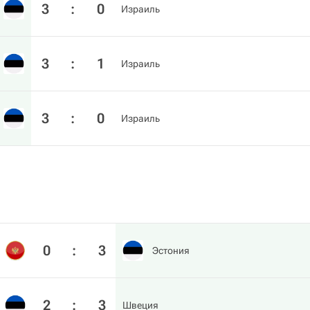
3
:
0
Израиль
3
:
1
Израиль
3
:
0
Израиль
0
:
3
Эстония
2
:
3
Швеция