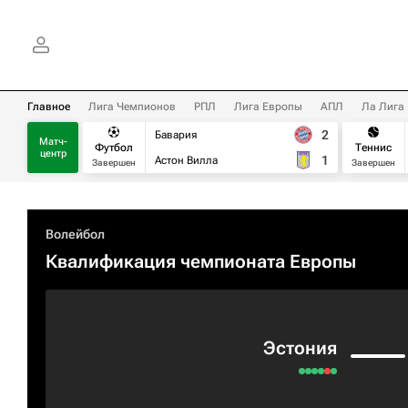
Главное
Лига Чемпионов
РПЛ
Лига Европы
АПЛ
Ла Лига
2
Бавария
Матч-
Футбол
Теннис
центр
1
Астон Вилла
Завершен
Завершен
Волейбол
Квалификация чемпионата Европы
Эстония