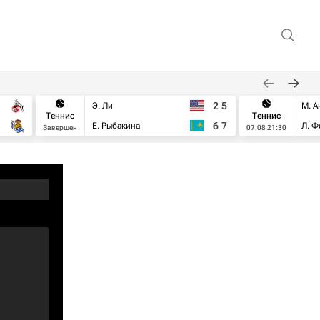
2
5
Э. Ли
М. А
Теннис
Теннис
6
7
Е. Рыбакина
Л. Ф
Завершен
07.08 21:30