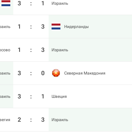
3
:
1
Израиль
1
:
3
раиль
Нидерланды
1
:
3
осово
Израиль
3
:
0
раиль
Северная Македония
3
:
1
раиль
Швеция
2
:
3
вегия
Израиль