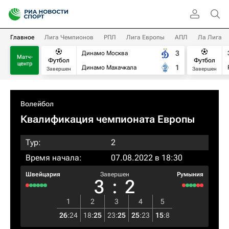
Главное
Лига Чемпионов
РПЛ
Лига Европы
АПЛ
Ла Лига
3
Динамо Москва
Матч-
Футбол
Футбол
центр
1
Динамо Махачкала
Завершен
Завершен
Волейбол
Квалификация чемпионата Европы
Тур:
2
Время начала:
07.08.2022 в 18:30
Швейцария
Завершен
Румыния
3
:
2
1
2
3
4
5
26
:
24
18
:
25
23
:
25
25
:
23
15
:
8