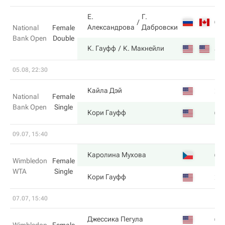
Е.
Г.
6
Александрова
Дабровски
National
Female
Bank Open
Double
3
К. Гауфф
К. Макнейли
05.08, 22:30
2
Кайла Дэй
National
Female
Bank Open
Single
6
Кори Гауфф
09.07, 15:40
6
Каролина Мухова
Wimbledon
Female
WTA
Single
2
Кори Гауфф
07.07, 15:40
6
Джессика Пегула