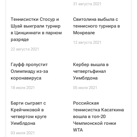
31 августа 2021
Теннисистки Стосур и
Свитолина выбыла с
Шуай выиграли турнир
теннисного турнира в
в Цинциннати в парном
Монреале
разряде
12 августа 2021
22 августа 2021
Гауфф пропустит
Кербер вышла в
Олимпиаду из-за
четвертьфинал
коронавируса
Уимблдона
18 июля 2021
05 июля 2021
Барти сыграет с
Российская
Крейчиковой в
теннисистка Касаткина
четвертом круге
вошла в топ-20
Уимблдона
Чемпионской гонки
WTA
03 июля 2021