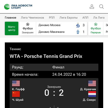
Главное
Лига Чемпионов
РПЛ
Лига Европы
АПЛ
Ла Лига
3
Динамо Москва
З
Матч-
Футбол
Футбол
центр
1
Динамо Махачкала
Р
Завершен
Перерыв
Теннис
WTA
- Porsche Tennis Grand Prix
Раунд:
Финал
Время начала:
24.04.2022 в 16:20
Завершен
К. Гауфф
Д. Кравчик
0
:
2
Ч. Шуай
Д. Схюрс