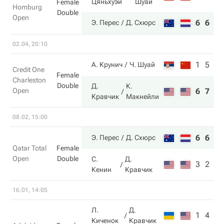
Цяньхуэй
Шуай
Female
Homburg
Double
Open
6
6
Э. Перес
Д. Схюрс
02.04, 20:10
1
5
А. Крунич
Ч. Шуай
Credit One
Female
Charleston
Double
Д.
К.
Open
6
7
Кравчик
Макнейли
08.02, 15:00
6
6
Э. Перес
Д. Схюрс
Qatar Total
Female
Open
Double
С.
Д.
3
2
Кенин
Кравчик
16.01, 14:05
Л.
Д.
1
4
Киченок
Кравчик