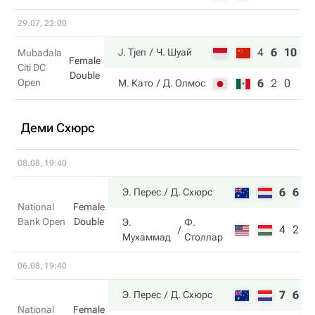
29.07, 23:00
4
6
10
J. Tjen
Ч. Шуай
Mubadala
Female
Citi DC
Double
Open
6
2
0
М. Като
Д. Олмос
Деми Схюрс
08.08, 19:40
6
6
Э. Перес
Д. Схюрс
National
Female
Bank Open
Double
Э.
Ф.
4
2
Мухаммад
Столлар
06.08, 19:40
7
6
Э. Перес
Д. Схюрс
National
Female