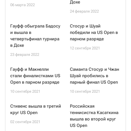
Дохе
06 марта 2022
24 февраля 2022
Гауфф обыграла Бадосу
Стосур и Шуай
и вышла в
победили на US Open в
четвертьфинал турнира
парном разряде
в Дохе
12 сентября 2021
23 февраля 2022
Гауфф и Макнелли
Саманта Стосур и Чжан
стали финалистками US
Шуай пробились в
Open в парном разряде
парный финал US Open
10 сентября 2021
10 сентября 2021
Стивенс вышла в третий
Российская
круг US Open
теннисистка Касаткина
вышла во второй круг
02 сентября 2021
US Open