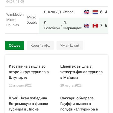
04.07, 13:05
6
4
Д. Кэш
Д. Схюрс
Wimbledon
Mixed
Mixed
Double
Д.
Л.
Doubles
7
6
Солсбери
Фернандес
Общее
Кори Гауфф
Чжан Шуай
Касаткина вышла во
Швёнтек вышла в
второй круг турнира в
четвертьфинал турнира
Штутгарте
в Майами
20 апреля 2022
29 марта 2022
Шуай Чжан победила
Саккари обыграла
Ястремскую в финале
Гауфф и вышла в
турнира в Лионе
полуфинал турнира в