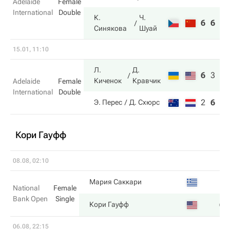
Adelaide
Female
International
Double
К.
Ч.
6
6
Синякова
Шуай
15.01, 11:10
Л.
Д.
6
3
10
Киченок
Кравчик
Adelaide
Female
International
Double
2
6
7
Э. Перес
Д. Схюрс
Кори Гауфф
08.08, 02:10
1
Мария Саккари
National
Female
Bank Open
Single
6
Кори Гауфф
06.08, 22:15