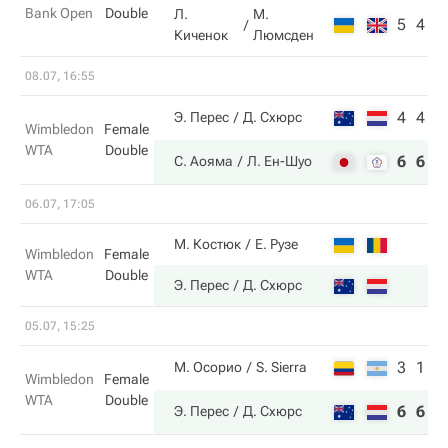
Bank Open
Double
Л.
М.
5
4
Киченок
Люмсден
08.07, 16:55
4
4
Э. Перес
Д. Схюрс
Wimbledon
Female
WTA
Double
6
6
С. Аояма
Л. Ен-Шуо
06.07, 17:05
М. Костюк
Е. Рузе
Wimbledon
Female
WTA
Double
Э. Перес
Д. Схюрс
05.07, 15:25
3
1
М. Осорио
S. Sierra
Wimbledon
Female
WTA
Double
6
6
Э. Перес
Д. Схюрс