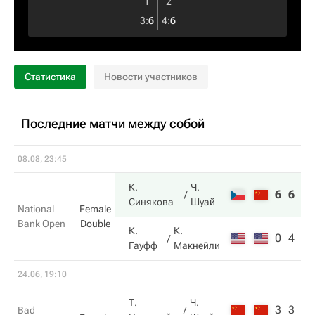
1
2
3
:
6
4
:
6
Статистика
Новости участников
Последние матчи между собой
08.08, 23:45
К.
Ч.
6
6
Синякова
Шуай
National
Female
Bank Open
Double
К.
К.
0
4
Гауфф
Макнейли
24.06, 19:10
Т.
Ч.
3
3
Bad