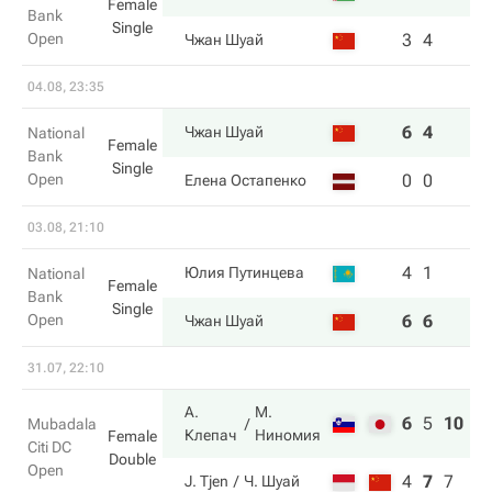
Female
Bank
Single
Open
3
4
Чжан Шуай
04.08, 23:35
6
4
Чжан Шуай
National
Female
Bank
Single
Open
0
0
Елена Остапенко
03.08, 21:10
4
1
Юлия Путинцева
National
Female
Bank
Single
Open
6
6
Чжан Шуай
31.07, 22:10
А.
М.
6
5
10
Mubadala
Клепач
Ниномия
Female
Citi DC
Double
Open
4
7
7
J. Tjen
Ч. Шуай