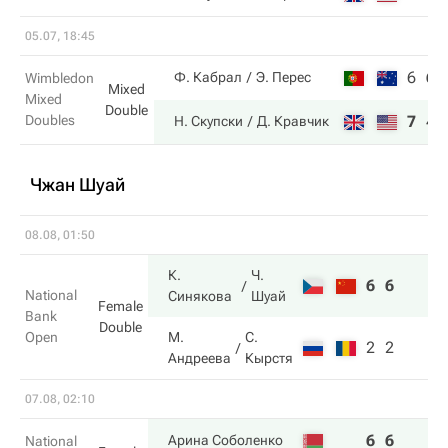
05.07, 18:45
6
6
Ф. Кабрал
Э. Перес
Wimbledon
Mixed
Mixed
Double
Doubles
7
4
Н. Скупски
Д. Кравчик
Чжан Шуай
08.08, 01:50
К.
Ч.
6
6
National
Синякова
Шуай
Female
Bank
Double
Open
М.
С.
2
2
Андреева
Кырстя
07.08, 02:10
6
6
Арина Соболенко
National