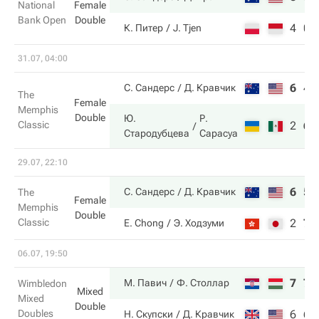
National
Female
Bank Open
Double
4
0
К. Питер
J. Tjen
31.07, 04:00
6
4
С. Сандерс
Д. Кравчик
The
Female
Memphis
Double
Ю.
Р.
Classic
2
6
Стародубцева
Сарасуа
29.07, 22:10
6
5
С. Сандерс
Д. Кравчик
The
Female
Memphis
Double
Classic
2
7
E. Chong
Э. Ходзуми
06.07, 19:50
7
7
М. Павич
Ф. Столлар
Wimbledon
Mixed
Mixed
Double
Doubles
6
6
Н. Скупски
Д. Кравчик