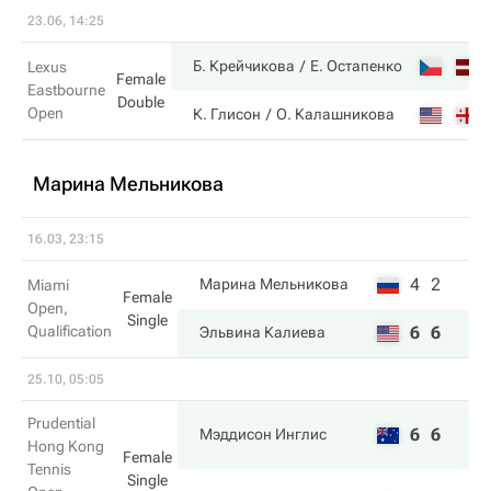
23.06, 14:25
Б. Крейчикова
Е. Остапенко
Lexus
Female
Eastbourne
Double
Open
К. Глисон
О. Калашникова
Марина Мельникова
16.03, 23:15
4
2
Марина Мельникова
Miami
Female
Open,
Single
Qualification
6
6
Эльвина Калиева
25.10, 05:05
Prudential
6
6
Мэддисон Инглис
Hong Kong
Female
Tennis
Single