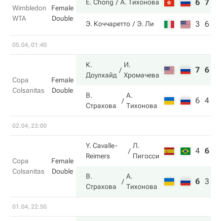
6
7
E. Chong
А. Тихонова
Wimbledon
Female
WTA
Double
3
6
Э. Коччаретто
Э. Ли
05.04, 01:40
К.
И.
7
6
Доулхайд
Хромачева
Copa
Female
Colsanitas
Double
В.
А.
6
4
Страхова
Тихонова
02.04, 23:00
Y. Cavalle-
Л.
4
6
6
Reimers
Пигосси
Copa
Female
Colsanitas
Double
В.
А.
6
3
1
Страхова
Тихонова
01.04, 22:50