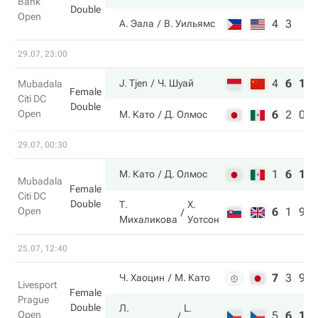
Bank
Double
Open
4
3
А. Эала
В. Уильямс
29.07, 23:00
4
6
10
J. Tjen
Ч. Шуай
Mubadala
Female
Citi DC
Double
Open
6
2
0
М. Като
Д. Олмос
29.07, 00:30
1
6
11
М. Като
Д. Олмос
Mubadala
Female
Citi DC
Double
Т.
Х.
Open
6
1
9
Михаликова
Уотсон
25.07, 12:40
7
3
9
Ч. Хаоцин
М. Като
Livesport
Female
Prague
Double
Л.
L.
Open
5
6
11