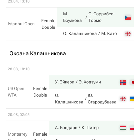
23.04, 13:10
М.
С. Соррибес-
Боузкова
Тормо
Female
Istanbul Open
Double
О. Калашникова
М. Като
Оксана Калашникова
28.08, 18:10
У. Эйкери
Э. Ходзуми
US Open
Female
WTA
Double
О.
Ю.
Калашникова
Стародубцева
20.08, 02:05
А. Бондарь
К. Питер
Monterrey
Female