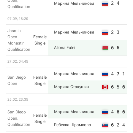
Open,
2
4
Марина Мельникова
Qualification
07.09, 18:20
Jasmin
2
3
Марина Мельникова
Open
Female
Monastir,
Single
6
6
Aliona Falei
Qualification
27.02, 04:45
4
7
1
Марина Мельникова
San Diego
Female
Open
Single
6
5
6
Марина Стакушич
25.02, 23:35
4
6
6
Марина Мельникова
San Diego
Female
Open,
Single
Qualification
6
2
4
Ребекка Шрамкова