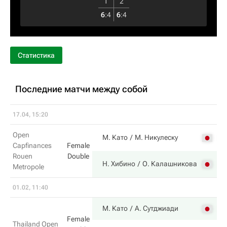
1
2
6
:
4
6
:
4
Статистика
Последние матчи между собой
17.04, 15:20
Open
М. Като
М. Никулеску
Capfinances
Female
Rouen
Double
Н. Хибино
О. Калашникова
Metropole
01.02, 11:40
М. Като
А. Сутджиади
Female
Thailand Open