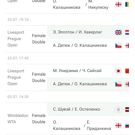
Open
Double
О.
М.
Калашникова
Никулеску
23.07, 19:10
Э. Эпплтон
И. Хаверлаг
Livesport
Female
Prague
Double
Open
А. Детюк
О. Калашникова
22.07, 17:45
М. Укидзима
Ч. Сайсай
Livesport
Female
Prague
Double
Open
А. Детюк
О. Калашникова
03.07, 14:30
С. Шувэй
Е. Остапенко
Wimbledon
Female
WTA
Double
О.
Е.
Калашникова
Приданкина