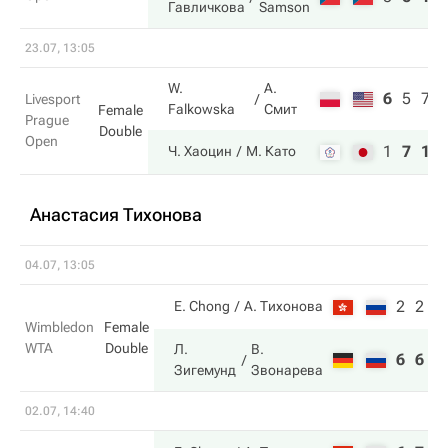
Гавличкова
Samson
23.07, 13:05
W.
А.
6
5
7
Livesport
Falkowska
Смит
Female
Prague
Double
Open
1
7
10
Ч. Хаоцин
М. Като
Анастасия Тихонова
04.07, 13:05
2
2
E. Chong
А. Тихонова
Wimbledon
Female
WTA
Double
Л.
В.
6
6
Зигемунд
Звонарева
02.07, 14:40