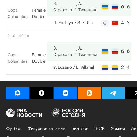
В.
А.
6
6
Страхова
Тихонова
Copa
Female
Colsanitas
Double
4
3
Л. Ен-Шуо
З. Х. Янг
01.04, 00:10
В.
А.
6
6
Страхова
Тихонова
Copa
Female
Colsanitas
Double
2
4
S. Lozano
L. Villamil
Футбол
Фигурное катание
Биатлон
ЗОЖ
Хоккей
Ав