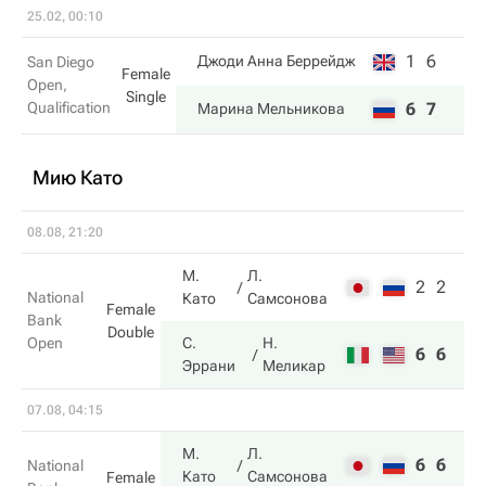
25.02, 00:10
1
6
Джоди Анна Беррейдж
San Diego
Female
Open,
Single
Qualification
6
7
Марина Мельникова
Мию Като
08.08, 21:20
М.
Л.
2
2
National
Като
Самсонова
Female
Bank
Double
Open
С.
Н.
6
6
Эррани
Меликар
07.08, 04:15
М.
Л.
6
6
National
Като
Самсонова
Female