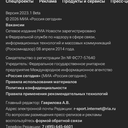
Спецпроекты
Реклама
Продукты и сервисы
Пресс-ц
Версия 2023.1 Beta
© 2026 МИА «Россия сегодня»
Вакансии
Сетевое издание РИА Новости зарегистрировано
в Федеральной службе по надзору в сфере связи,
информационных технологий и массовых коммуникаций
(Роскомнадзор) 08 апреля 2014 года.
Свидетельство о регистрации Эл № ФС77-57640
Учредитель: Федеральное государственное унитарное
предприятие Международное информационное агентство
«Россия сегодня»
(МИА «Россия сегодня»).
Правила использования материалов
Политика конфиденциальности
Правила применения рекомендательных технологий
Главный редактор:
Гаврилова А.В.
Адрес электронной почты Редакции:
r-sport.internet@ria.ru
По вопросам размещения пресс-релизов и рекламы
воспользуйтесь
формой обратной связи
Телефон Редакции:
7 (495) 645-6601