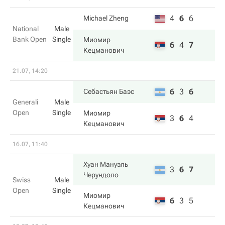
4
6
6
Michael Zheng
National
Male
Bank Open
Single
Миомир
6
4
7
Кецманович
21.07, 14:20
6
3
6
Себастьян Баэс
Generali
Male
Open
Single
Миомир
3
6
4
Кецманович
16.07, 11:40
Хуан Мануэль
3
6
7
Черундоло
Swiss
Male
Open
Single
Миомир
6
3
5
Кецманович