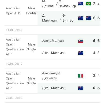
М.
М.
7
2
6
Даниэль
Демолинер
Australian
Male
Open ATP
Double
Д.
Э.
6
6
7
Миллман
Винтер
11.01, 09:40
Australian
6
6
Алекс Молчан
Open,
Male
Qualification
Single
4
3
Джон Миллман
ATP
10.01, 06:10
Алессандро
Australian
3
4
Джанесси
Open,
Male
Qualification
Single
6
6
Джон Миллман
ATP
26.08, 00:00