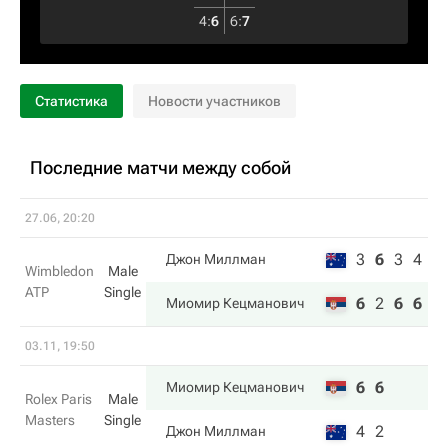
4
:
6
6
:
7
Статистика
Новости участников
Последние матчи между собой
27.06, 20:20
3
6
3
4
Джон Миллман
Wimbledon
Male
ATP
Single
6
2
6
6
Миомир Кецманович
03.11, 19:50
6
6
Миомир Кецманович
Rolex Paris
Male
Masters
Single
4
2
Джон Миллман