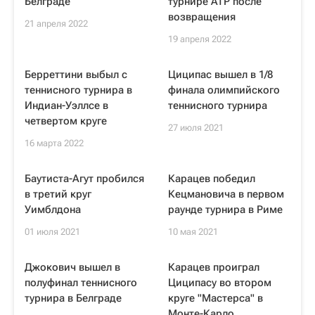
Белграде
турнире ATP после
возвращения
21 апреля 2022
19 апреля 2022
Берреттини выбыл с
Циципас вышел в 1/8
теннисного турнира в
финала олимпийского
Индиан-Уэллсе в
теннисного турнира
четвертом круге
27 июля 2021
16 марта 2022
Баутиста-Агут пробился
Карацев победил
в третий круг
Кецмановича в первом
Уимблдона
раунде турнира в Риме
01 июля 2021
10 мая 2021
Джокович вышел в
Карацев проиграл
полуфинал теннисного
Циципасу во втором
турнира в Белграде
круге "Мастерса" в
Монте-Карло