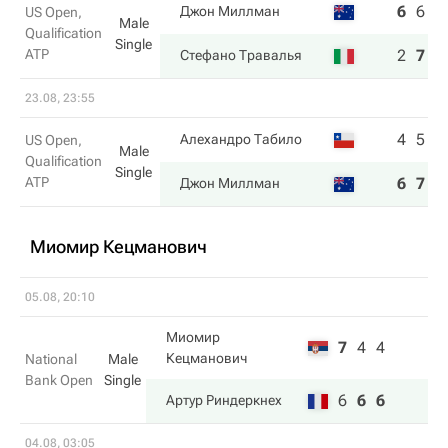
6
6
2
Джон Миллман
US Open,
Male
Qualification
Single
ATP
2
7
6
Стефано Травалья
23.08, 23:55
4
5
Алехандро Табило
US Open,
Male
Qualification
Single
ATP
6
7
Джон Миллман
Миомир Кецманович
05.08, 20:10
Миомир
7
4
4
Кецманович
National
Male
Bank Open
Single
6
6
6
Артур Риндеркнех
04.08, 03:05