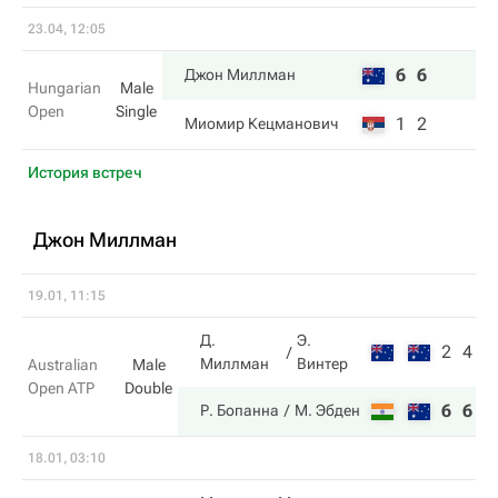
23.04, 12:05
6
6
Джон Миллман
Hungarian
Male
Open
Single
1
2
Миомир Кецманович
История встреч
Джон Миллман
19.01, 11:15
Д.
Э.
2
4
Миллман
Винтер
Australian
Male
Open ATP
Double
6
6
Р. Бопанна
М. Эбден
18.01, 03:10