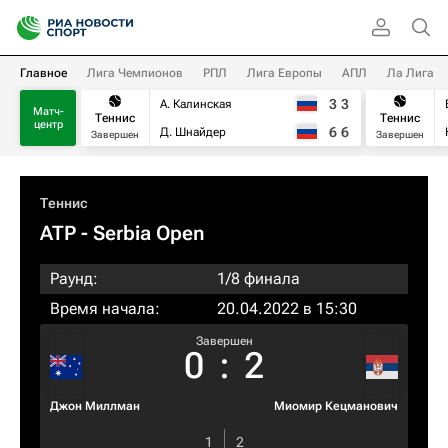
Главное
Лига Чемпионов
РПЛ
Лига Европы
АПЛ
Ла Лига
3
3
А. Калинская
Матч-
Теннис
Теннис
центр
6
6
Д. Шнайдер
Завершен
Завершен
Теннис
ATP
- Serbia Open
Раунд:
1/8 финала
Время начала:
20.04.2022 в 15:30
Завершен
0
:
2
Джон Миллман
Миомир Кецманович
1
2