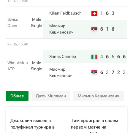
13.07, 13:45
1
6
3
Kilian Feldbausch
Swiss
Male
Open
Single
Миомир
6
1
6
Кецманович
29.06, 15:40
4
6
6
6
6
Янник Синнер
Wimbledon
Male
ATP
Single
Миомир
6
3
7
2
3
Кецманович
Общее
Джон Миллман
Миомир Кецманович
Джокович вышел в
Тим проиграл в своем
полуфинал турнира в
первом матче на