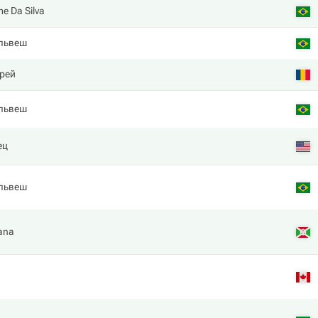
e Da Silva
львеш
рей
львеш
ец
львеш
ana