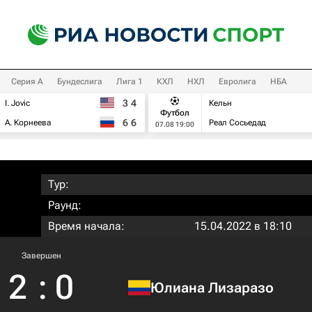
Серия А
Бундеслига
Лига 1
КХЛ
НХЛ
Евролига
НБА
3
4
I. Jovic
Кельн
Футбол
6
6
А. Корнеева
Реал Сосьедад
07.08 19:00
Тур:
Раунд:
Время начала:
15.04.2022 в 18:10
Завершен
2
:
0
Юлиана Лизаразо