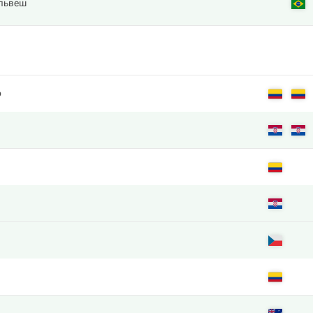
львеш
о