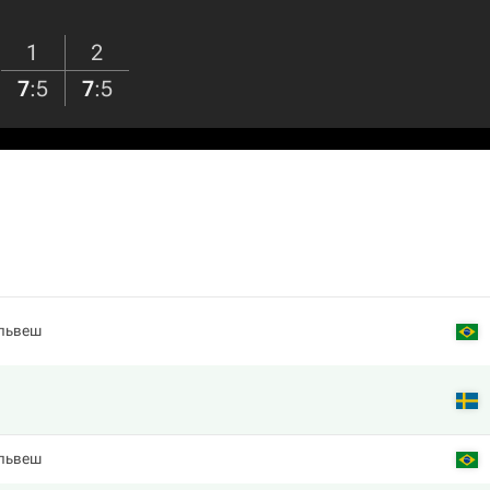
1
2
7
:
5
7
:
5
львеш
львеш