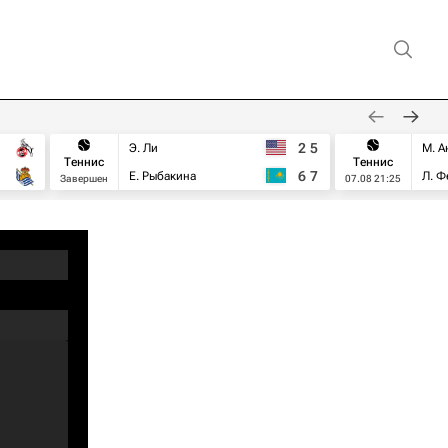
2
5
Э. Ли
М. А
Теннис
Теннис
6
7
Е. Рыбакина
Л. Ф
Завершен
07.08 21:25