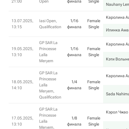
21:00
Open
финала
Single
Nauhany Lem
Каролина А
13.07.2025,
Iasi Open,
1/16
Female
13:15
Qualification
финала
Single
Илинка Ама
GP SAR La
Каролина А
19.05.2025,
Princesse
1/16
Female
13:10
Lalla
финала
Single
Кэти Волын
Meryem
GP SAR La
Каролина А
Princesse
18.05.2025,
1/4
Female
Lalla
14:10
финала
Single
Meryem,
Sada Nahim
Qualification
GP SAR La
Кэрол Чжао
Princesse
17.05.2025,
1/8
Female
Lalla
13:10
финала
Single
Meryem,