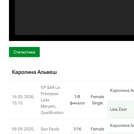
Статистика
Каролина Альвеш
GP SAR La
Каролина А
Princesse
16.05.2026,
1/8
Female
Lalla
15:15
финала
Single
Meryem,
Lisa Zaar
Qualification
Каролина А
08.09.2025,
Sao Paulo
1/16
Female