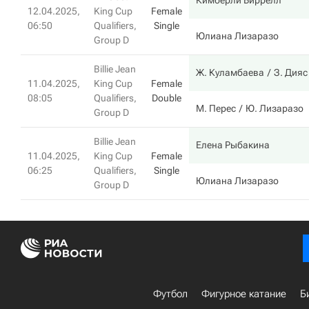
Кимберли Биррелл
12.04.2025,
King Cup
Female
06:50
Qualifiers,
Single
Юлиана Лизаразо
Group D
Billie Jean
Ж. Куламбаева
З. Дияс
11.04.2025,
King Cup
Female
08:05
Qualifiers,
Double
М. Перес
Ю. Лизаразо
Group D
Billie Jean
Елена Рыбакина
11.04.2025,
King Cup
Female
06:25
Qualifiers,
Single
Юлиана Лизаразо
Group D
Футбол
Фигурное катание
Б