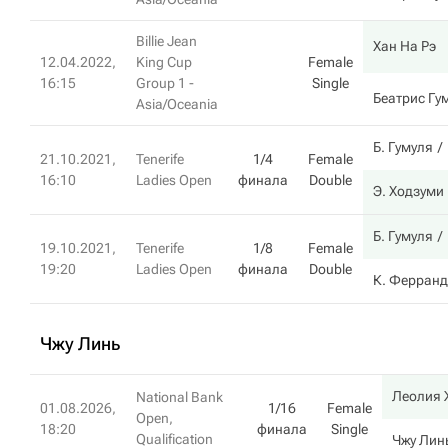
Billie Jean
Хан На Рэ
12.04.2022,
King Cup
Female
16:15
Group 1 -
Single
Беатрис Гу
Asia/Oceania
Б. Гумуля
21.10.2021,
Tenerife
1/4
Female
16:10
Ladies Open
финала
Double
Э. Ходзуми
Б. Гумуля
19.10.2021,
Tenerife
1/8
Female
19:20
Ladies Open
финала
Double
К. Ферран
Чжу Линь
Леолия
National Bank
01.08.2026,
1/16
Female
Open,
18:20
финала
Single
Qualification
Чжу Лин