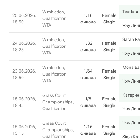
Teodora 
Wimbledon,
25.06.2026,
1/16
Female
Qualification
15:50
финала
Single
WTA
Чжу Лин
Sarah R
Wimbledon,
24.06.2026,
1/32
Female
Qualification
18:25
финала
Single
WTA
Чжу Лин
Мона Ба
Wimbledon,
23.06.2026,
1/64
Female
Qualification
18:50
финала
Single
WTA
Чжу Лин
Катерин
Grass Court
15.06.2026,
1/8
Female
Championships,
18:45
финала
Single
Qualification
Чжу Лин
Чжу Лин
Grass Court
15.06.2026,
1/16
Female
Championships,
13:15
финала
Single
Qualification
Sinja Kr