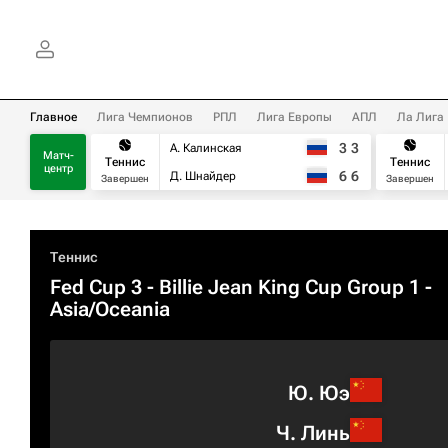
Главное
Лига Чемпионов
РПЛ
Лига Европы
АПЛ
Ла Лига
3
3
А. Калинская
Матч-
Теннис
Теннис
центр
6
6
Д. Шнайдер
Завершен
Завершен
Теннис
Fed Cup 3 - Billie Jean King Cup Group 1 -
Asia/Oceania
Ю. Юэ
Ч. Линь