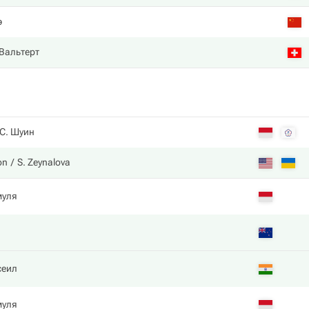
э
Вальтерт
С. Шуин
on
S. Zeynalova
муля
сеил
муля