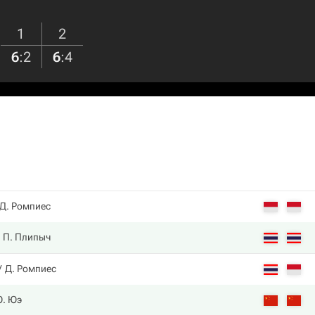
1
2
6
:
2
6
:
4
Д. Ромпиес
П. Плипыч
Д. Ромпиес
. Юэ