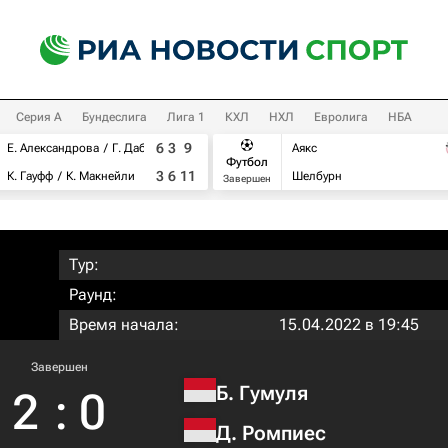
Серия А
Бундеслига
Лига 1
КХЛ
НХЛ
Евролига
НБА
6
3
9
Е. Александрова
Г. Дабровски
Аякс
Футбол
3
6
11
К. Гауфф
К. Макнейли
Шелбурн
Завершен
Тур:
Раунд:
Время начала:
15.04.2022 в 19:45
Завершен
Б. Гумуля
2
:
0
Д. Ромпиес