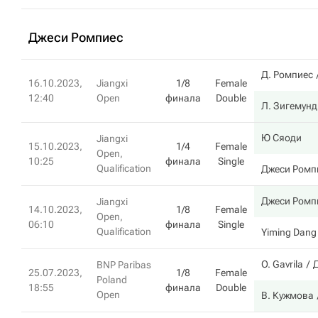
Джеси Ромпиес
Д. Ромпиес
16.10.2023,
Jiangxi
1/8
Female
12:40
Open
финала
Double
Л. Зигемунд
Ю Сяоди
Jiangxi
15.10.2023,
1/4
Female
Open,
10:25
финала
Single
Qualification
Джеси Ромп
Джеси Ромп
Jiangxi
14.10.2023,
1/8
Female
Open,
06:10
финала
Single
Qualification
Yiming Dang
O. Gavrila
BNP Paribas
25.07.2023,
1/8
Female
Poland
18:55
финала
Double
Open
В. Кужмова