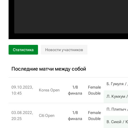
Статистика
Новости участников
Последние матчи между собой
Б. Гумуля
09.10.2023,
1/8
Female
Korea Open
10:45
финала
Double
Л. Кумхум
П. Плипыч
03.08.2022,
1/8
Female
Citi Open
20:25
финала
Double
В. Сиюй
Ю