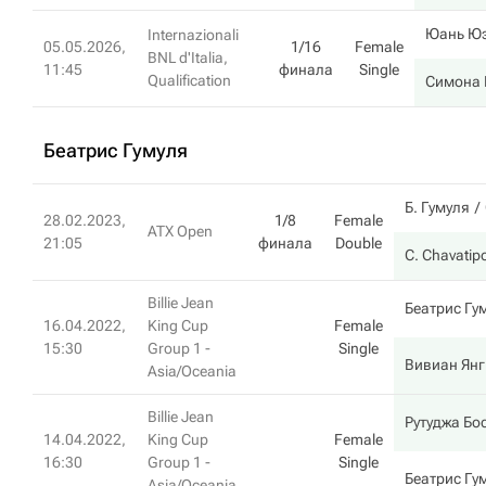
Юань Ю
Internazionali
05.05.2026,
1/16
Female
BNL d'Italia,
11:45
финала
Single
Qualification
Симона 
Беатрис Гумуля
Б. Гумуля
28.02.2023,
1/8
Female
ATX Open
21:05
финала
Double
C. Chavatip
Billie Jean
Беатрис Гу
16.04.2022,
King Cup
Female
15:30
Group 1 -
Single
Вивиан Янг
Asia/Oceania
Billie Jean
Рутуджа Бо
14.04.2022,
King Cup
Female
16:30
Group 1 -
Single
Беатрис Гу
Asia/Oceania