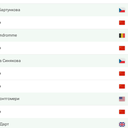
Бартункова
э
Vandromme
э
а Синякова
э
э
онтгомери
э
 Дарт