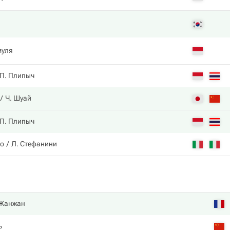
муля
П. Плипыч
Ч. Шуай
П. Плипыч
до
Л. Стефанини
 Жанжан
ь