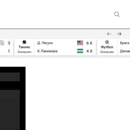
3
6
6
Д. Пегула
Брага
Теннис
Футбол
1
4
0
К. Рахимова
Дина
Завершен
Завершен