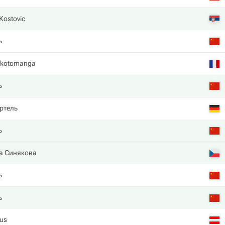
Kostovic
ь
akotomanga
ь
ртель
ь
а Синякова
ь
ь
aus