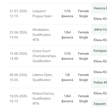
Никола 
21.07.2026,
Livesport
1/16
Female
12:10
Prague Open
финала
Single
Юань Ю
Jeline 
Wimbledon,
23.06.2026,
1/64
Female
Qualification
19:55
финала
Single
WTA
Юань Ю
Катерин
Grass Court
15.06.2026,
1/16
Female
Championships,
14:40
финала
Single
Qualification
Юань Ю
Юань Ю
06.06.2026,
Libema Open,
1/8
Female
15:35
Qualification
финала
Single
Робин М
Юань Ю
Roland Garros,
18.05.2026,
1/64
Female
Qualification
16:15
финала
Single
WTA
Хэрриет