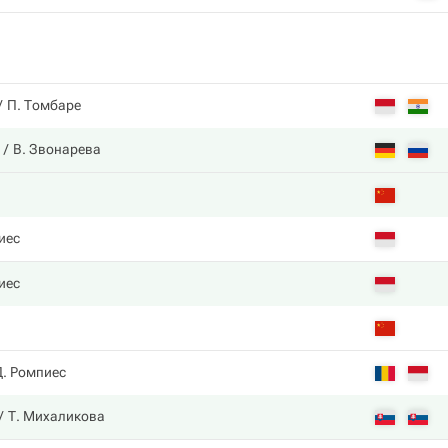
П. Томбаре
В. Звонарева
иес
иес
Д. Ромпиес
Т. Михаликова