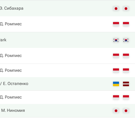
Э. Сибахара
Д. Ромпиес
Park
Д. Ромпиес
Д. Ромпиес
Е. Остапенко
Д. Ромпиес
М. Ниномия