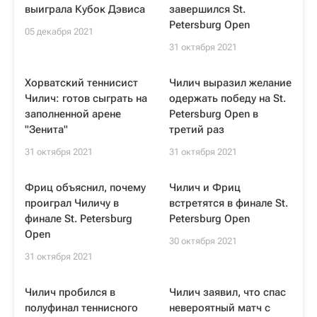
выиграла Кубок Дэвиса
завершился St.
Petersburg Open
05 декабря 2021
31 октября 2021
Хорватский теннисист
Чилич выразил желание
Чилич: готов сыграть на
одержать победу на St.
заполненной арене
Petersburg Open в
"Зенита"
третий раз
31 октября 2021
31 октября 2021
Фриц объяснил, почему
Чилич и Фриц
проиграл Чиличу в
встретятся в финале St.
финале St. Petersburg
Petersburg Open
Open
30 октября 2021
31 октября 2021
Чилич пробился в
Чилич заявил, что спас
полуфинал теннисного
невероятный матч с