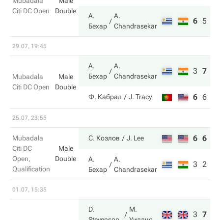
Mubadala
Male
Citi DC Open
Double
А.
A.
6
5
1
Бехар
Chandrasekar
29.07, 19:45
А.
A.
3
7
1
Бехар
Chandrasekar
Mubadala
Male
Citi DC Open
Double
6
6
8
Ф. Кабрал
J. Tracy
25.07, 23:55
6
6
Mubadala
С. Козлов
J. Lee
Citi DC
Male
Open,
Double
А.
A.
3
2
Qualification
Бехар
Chandrasekar
01.07, 15:35
D.
М.
3
7
6
Stevenson
Уиллис