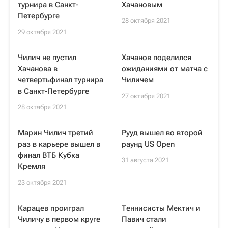
турнира в Санкт-
Хачановым
Петербурге
28 октября 2021
29 октября 2021
Чилич не пустил
Хачанов поделился
Хачанова в
ожиданиями от матча с
четвертьфинал турнира
Чиличем
в Санкт-Петербурге
27 октября 2021
28 октября 2021
Марин Чилич третий
Рууд вышел во второй
раз в карьере вышел в
раунд US Open
финал ВТБ Кубка
31 августа 2021
Кремля
23 октября 2021
Карацев проиграл
Теннисисты Мектич и
Чиличу в первом круге
Павич стали