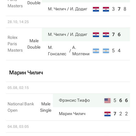
Double
Masters
3
7
8
М. Чилич
И. Додиг
28.10, 14:25
7
6
М. Чилич
И. Додиг
Rolex
Male
Paris
Double
М.
А.
Masters
5
4
Гонсалес
Молтени
Марин Чилич
05.08, 02:15
5
6
6
Фрэнсис Тиафо
National Bank
Male
Open
Single
7
2
2
Марин Чилич
04.08, 03:05