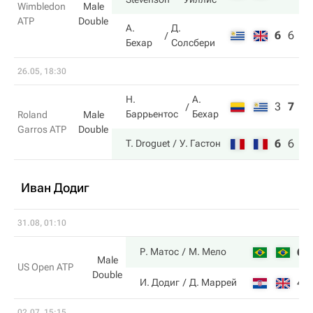
Wimbledon
Male
ATP
Double
А.
Д.
6
6
3
Бехар
Солсбери
26.05, 18:30
Н.
А.
3
7
3
Баррьентос
Бехар
Roland
Male
Garros ATP
Double
6
6
6
T. Droguet
У. Гастон
Иван Додиг
31.08, 01:10
6
Р. Матос
М. Мело
Male
US Open ATP
Double
4
И. Додиг
Д. Маррей
02.07, 15:15