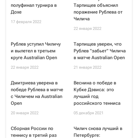
полуфинал турнира в
Тарпищев объяснил
Дохе
поражение Рублева от
Чилича
17 февраля 2022
22 января 2022
Рублев уступил Чиличу
Тарпищев уверен, что
и вылетел в третьем
Рублев "забьет" Чилича
круге Australian Open
в матче Australian Open
22 января 2022
21 января 2022
Дмитриева уверена в
Веснина о победе в
победе Рублева в матче
Кубке Дэвиса: это
с Чиличем на Australian
лучший год
Open
российского тенниса
20 января 2022
05 декабря 2021
Сборная России по
Чилич снова лучший в
теннису в третий раз
Петербурге: