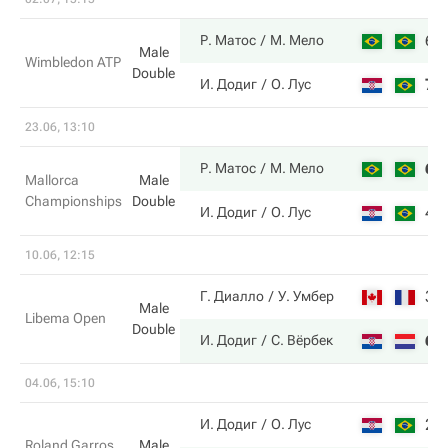
6
Р. Матос
М. Мело
Male
Wimbledon ATP
Double
7
И. Додиг
О. Лус
23.06, 13:10
6
Р. Матос
М. Мело
Mallorca
Male
Championships
Double
4
И. Додиг
О. Лус
10.06, 12:15
3
Г. Диалло
У. Умбер
Male
Libema Open
Double
6
И. Додиг
С. Вёрбек
04.06, 15:10
2
И. Додиг
О. Лус
Roland Garros
Male