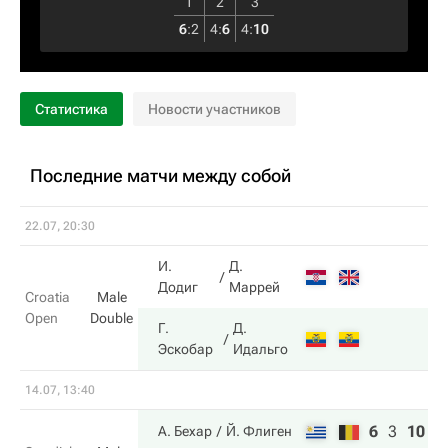
1
2
3
6
:
2
4
:
6
4
:
10
Статистика
Новости участников
Последние матчи между собой
22.07, 20:30
И.
Д.
Додиг
Маррей
Croatia
Male
Open
Double
Г.
Д.
Эскобар
Идальго
14.07, 13:40
6
3
10
А. Бехар
Й. Флиген