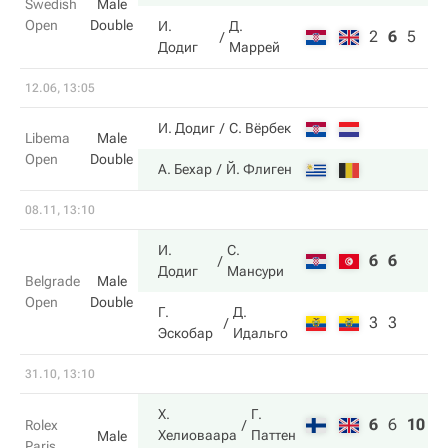
Swedish
Male
Open
Double
И.
Д.
2
6
5
Додиг
Маррей
12.06, 13:05
И. Додиг
С. Вёрбек
Libema
Male
Open
Double
А. Бехар
Й. Флиген
08.11, 13:10
И.
С.
6
6
Додиг
Мансури
Belgrade
Male
Open
Double
Г.
Д.
3
3
Эскобар
Идальго
31.10, 13:10
Х.
Г.
6
6
10
Rolex
Хелиоваара
Паттен
Male
Paris