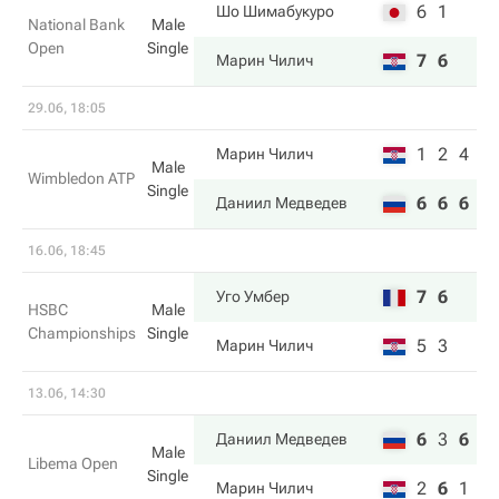
6
1
Шо Шимабукуро
National Bank
Male
Open
Single
7
6
Марин Чилич
29.06, 18:05
1
2
4
Марин Чилич
Male
Wimbledon ATP
Single
6
6
6
Даниил Медведев
16.06, 18:45
7
6
Уго Умбер
HSBC
Male
Championships
Single
5
3
Марин Чилич
13.06, 14:30
6
3
6
Даниил Медведев
Male
Libema Open
Single
2
6
1
Марин Чилич