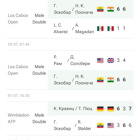
Г.
Н. К.
6
6
Эскобар
Поонача
Los Cabos
Male
Open
Double
L. C.
A.
1
1
Alvarez
Magadan
29.07, 07:45
Р.
Д.
3
4
Рам
Солсбери
Los Cabos
Male
Open
Double
Г.
Н. К.
6
6
Эскобар
Поонача
01.07, 16:35
6
3
7
К. Кравиц
Т. Пюц
Wimbledon
Male
ATP
Double
Г.
R.
3
6
6
Эскобар
Stalder