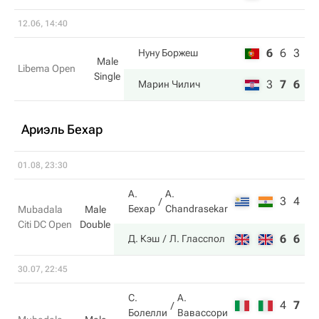
12.06, 14:40
6
6
3
Нуну Боржеш
Male
Libema Open
Single
3
7
6
Марин Чилич
Ариэль Бехар
01.08, 23:30
А.
A.
3
4
Бехар
Chandrasekar
Mubadala
Male
Citi DC Open
Double
6
6
Д. Кэш
Л. Гласспол
30.07, 22:45
С.
А.
4
7
9
Болелли
Вавассори