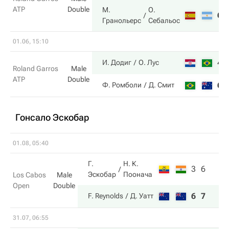
ATP
Double
М.
О.
6
Гранольерс
Себальос
01.06, 15:10
4
И. Додиг
О. Лус
Roland Garros
Male
ATP
Double
6
Ф. Ромболи
Д. Смит
Гонсало Эскобар
01.08, 05:40
Г.
Н. К.
3
6
Эскобар
Поонача
Los Cabos
Male
Open
Double
6
7
F. Reynolds
Д. Уатт
31.07, 06:55