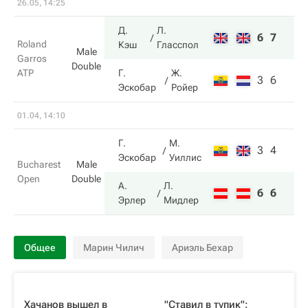
26.05, 14:25
Д.
Л.
6
7
Roland
Кэш
Гласспол
Male
Garros
Double
ATP
Г.
Ж.
3
6
Эскобар
Ройер
01.04, 14:10
Г.
М.
3
4
Эскобар
Уиллис
Bucharest
Male
Open
Double
А.
Л.
6
6
Эрлер
Мидлер
Общее
Марин Чилич
Ариэль Бехар
Хачанов вышел в
"Ставил в тупик":