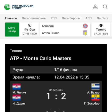
Главное
Лига Чемпионов
РПЛ
Лига Европы
АПЛ
Ла Лига
Бавария
Матч-
Футбол
Теннис
центр
Астон Вилла
07.08 15:00
07.08 18:00
Теннис
ATP
- Monte Carlo Masters
Раунд:
1/16 финала
Время начала:
12.04.2022 в 15:35
Завершен
М. Чилич
А. Бехар
1
:
2
И. Додиг
Г. Эскобар