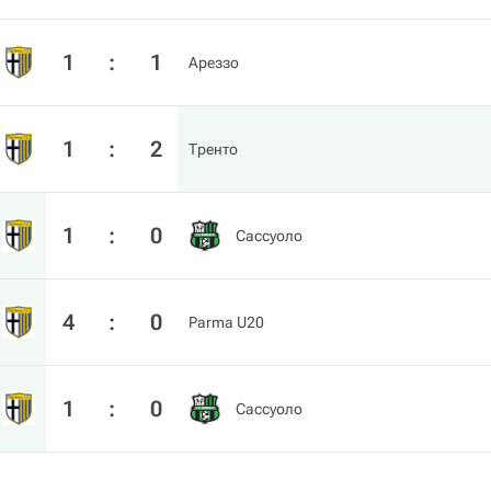
1
:
1
Ареззо
1
:
2
Тренто
1
:
0
Сассуоло
4
:
0
Parma U20
1
:
0
Сассуоло