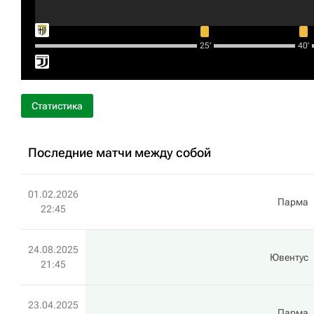
25‎’‎
40‎’‎
Статистика
Последние матчи между собой
01.02.2026
Парма
22:45
24.08.2025
Ювентус
21:45
23.04.2025
Парма