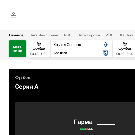
Главное
Лига Чемпионов
РПЛ
Лига Европы
АПЛ
Ла Лига
Крылья Советов
Матч-
Футбол
Футбол
центр
Балтика
08.08 15:30
08.08 18:00
Футбол
Серия А
Парма