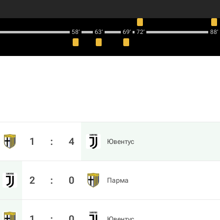
58‎’‎
63‎’‎
69‎’‎
72‎’‎
88‎’‎
1
:
4
Ювентус
2
:
0
Парма
1
:
0
Ювентус