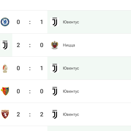
0
:
1
Ювентус
2
:
0
Ницца
0
:
1
Ювентус
0
:
0
Ювентус
2
:
2
Ювентус