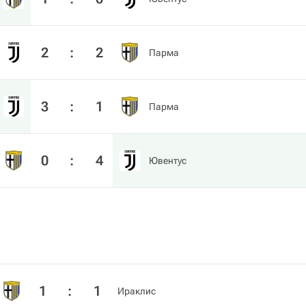
2
:
2
Парма
3
:
1
Парма
0
:
4
Ювентус
1
:
1
Ираклис