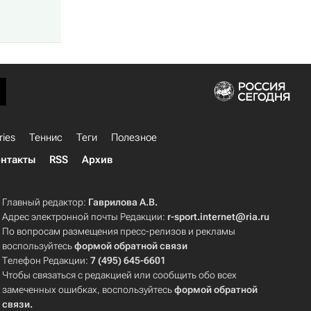
ries
Теннис
Теги
Полезное
нтакты
RSS
Архив
Главный редактор:
Гаврилова А.В.
Адрес электронной почты Редакции:
r-sport.internet@ria.ru
По вопросам размещения пресс-релизов и рекламы
воспользуйтесь
формой обратной связи
Телефон Редакции:
7 (495) 645-6601
Чтобы связаться с редакцией или сообщить обо всех
замеченных ошибках, воспользуйтесь
формой обратной
связи
.