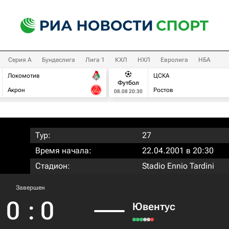
Серия А
Бундеслига
Лига 1
КХЛ
НХЛ
Евролига
НБА
Локомотив
ЦСКА
Футбол
Акрон
Ростов
08.08 20:30
Тур:
27
Время начала:
22.04.2001 в 20:30
Стадион:
Stadio Ennio Tardini
Завершен
0
:
0
Ювентус