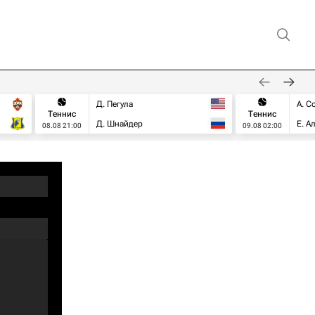
Д. Пегула
А. С
Теннис
Теннис
Д. Шнайдер
Е. А
08.08 21:00
09.08 02:00