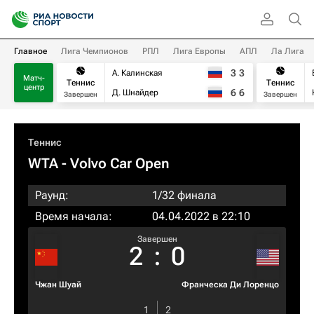
Главное
Лига Чемпионов
РПЛ
Лига Европы
АПЛ
Ла Лига
3
3
А. Калинская
Матч-
Теннис
Теннис
центр
6
6
Д. Шнайдер
Завершен
Завершен
Теннис
WTA
- Volvo Car Open
Раунд:
1/32 финала
Время начала:
04.04.2022 в 22:10
Завершен
2
:
0
Чжан Шуай
Франческа Ди Лоренцо
1
2