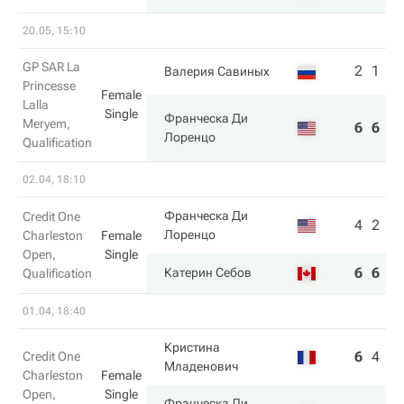
20.05, 15:10
GP SAR La
2
1
Валерия Савиных
Princesse
Female
Lalla
Single
Франческа Ди
Meryem,
6
6
Лоренцо
Qualification
02.04, 18:10
Франческа Ди
Credit One
4
2
Лоренцо
Charleston
Female
Open,
Single
6
6
Катерин Себов
Qualification
01.04, 18:40
Кристина
6
4
3
Credit One
Младенович
Charleston
Female
Open,
Single
Франческа Ди