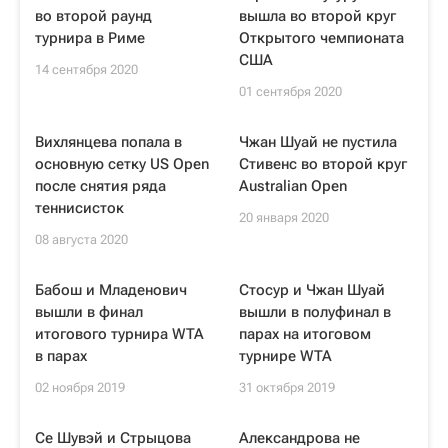
во второй раунд
вышла во второй круг
турнира в Риме
Открытого чемпионата
США
14 сентября 2020
01 сентября 2020
Вихлянцева попала в
Чжан Шуай не пустила
основную сетку US Open
Стивенс во второй круг
после снятия ряда
Australian Open
теннисисток
20 января 2020
08 августа 2020
Бабош и Младенович
Стосур и Чжан Шуай
вышли в финал
вышли в полуфинал в
итогового турнира WTA
парах на итоговом
в парах
турнире WTA
02 ноября 2019
31 октября 2019
Се Шувэй и Стрыцова
Александрова не