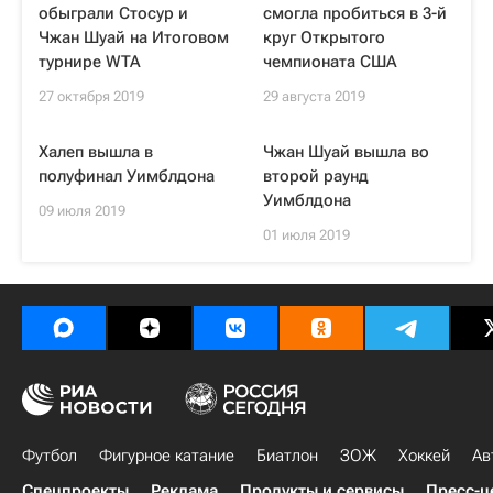
обыграли Стосур и
смогла пробиться в 3-й
Чжан Шуай на Итоговом
круг Открытого
турнире WTA
чемпионата США
27 октября 2019
29 августа 2019
Халеп вышла в
Чжан Шуай вышла во
полуфинал Уимблдона
второй раунд
Уимблдона
09 июля 2019
01 июля 2019
Футбол
Фигурное катание
Биатлон
ЗОЖ
Хоккей
Ав
Спецпроекты
Реклама
Продукты и сервисы
Пресс-ц