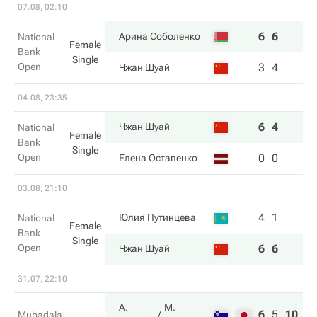
07.08, 02:10
6
6
Арина Соболенко
National
Female
Bank
Single
Open
3
4
Чжан Шуай
04.08, 23:35
6
4
Чжан Шуай
National
Female
Bank
Single
Open
0
0
Елена Остапенко
03.08, 21:10
4
1
Юлия Путинцева
National
Female
Bank
Single
Open
6
6
Чжан Шуай
31.07, 22:10
А.
М.
6
5
10
Mubadala