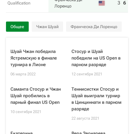
3
6
6
Qualification
Лоренцо
Общее
Чжан Шуай
Франческа Ди Лоренцо
Шуай Чжан победила
Стосур и Шуай
Ястремскую в финале
победили на US Open в
турнира в Лионе
парном разряде
06 марта 2022
12 сентября 2021
Саманта Стосур и Чжан
Теннисистки Стосур и
Шуай пробились в
Шуай выиграли турнир
парный финал US Open
в Цинциннати в парном
разряде
10 сентября 2021
22 августа 2021
Екатерина
Вера Звонарева