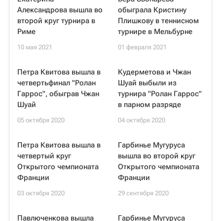
Александрова вышла во
обыграла Кристину
второй круг турнира в
Плишкову в теннисном
Риме
турнире в Мельбурне
10 мая 2021
01 февраля 2021
Петра Квитова вышла в
Кудерметова и Чжан
четвертьфинал "Ролан
Шуай выбыли из
Гаррос", обыграв Чжан
турнира "Ролан Гаррос"
Шуай
в парном разряде
05 октября 2020
04 октября 2020
Петра Квитова вышла в
Гарбинье Мугуруса
четвертый круг
вышла во второй круг
Открытого чемпионата
Открытого чемпионата
Франции
Франции
03 октября 2020
29 сентября 2020
Павлюченкова вышла
Гарбинье Мугуруса