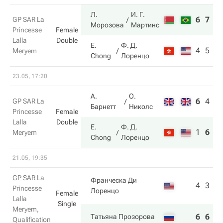
Л.
И. Г.
6
7
GP SAR La
Морозова
Мартинс
Princesse
Female
Lalla
Double
E.
Ф. Д.
4
5
Meryem
Chong
Лоренцо
23.05, 17:20
А.
О.
6
4
1
GP SAR La
Барнетт
Николс
Princesse
Female
Lalla
Double
E.
Ф. Д.
1
6
1
Meryem
Chong
Лоренцо
21.05, 19:35
GP SAR La
Франческа Ди
4
3
Princesse
Лоренцо
Female
Lalla
Single
Meryem,
6
6
Татьяна Прозорова
Qualification