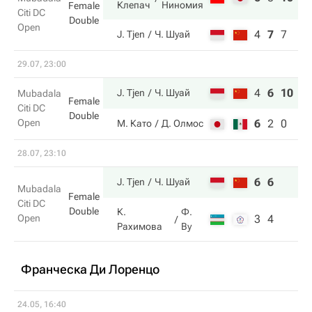
Клепач
Ниномия
Female
Citi DC
Double
Open
4
7
7
J. Tjen
Ч. Шуай
29.07, 23:00
4
6
10
J. Tjen
Ч. Шуай
Mubadala
Female
Citi DC
Double
Open
6
2
0
М. Като
Д. Олмос
28.07, 23:10
6
6
J. Tjen
Ч. Шуай
Mubadala
Female
Citi DC
Double
К.
Ф.
Open
3
4
Рахимова
Ву
Франческа Ди Лоренцо
24.05, 16:40