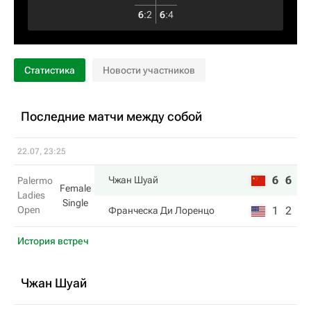
6
:
2
6
:
4
Статистика
Новости участников
Последние матчи между собой
22.07, 23:25
6
6
Чжан Шуай
Palermo
Female
Ladies
Single
Open
1
2
Франческа Ди Лоренцо
История встреч
Чжан Шуай