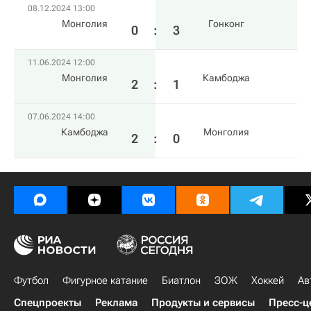
08.12.2024 13:00
Монголия
Гонконг
0
:
3
11.06.2024 12:00
Монголия
Камбоджа
2
:
1
07.06.2024 14:00
Камбоджа
Монголия
2
:
0
Футбол
Фигурное катание
Биатлон
ЗОЖ
Хоккей
Ав
Спецпроекты
Реклама
Продукты и сервисы
Пресс-ц