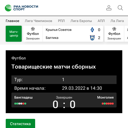
Главное
Лига Чемпионов
РПЛ
Лига Европы
АПЛ
Ла Лига
0
Крылья Советов
Матч-
Футбол
Футбол
центр
2
Балтика
Завершен
Завершен
Футбол
Товарищеские матчи сборных
Тур:
1
Время начала:
29.03.2022 в 14:30
Бангладеш
Завершен
Монголия
0
:
0
Статистика