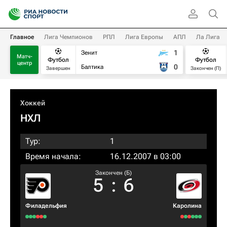
Главное
Лига Чемпионов
РПЛ
Лига Европы
АПЛ
Ла Лига
1
Зенит
Матч-
Футбол
Футбол
центр
0
Балтика
Завершен
Закончен (П)
Хоккей
НХЛ
Тур:
1
Время начала:
16.12.2007 в 03:00
Закончен (Б)
5
:
6
Филадельфия
Каролина