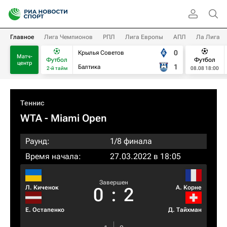
Главное
Лига Чемпионов
РПЛ
Лига Европы
АПЛ
Ла Лига
0
Крылья Советов
Матч-
Футбол
Футбол
центр
1
Балтика
2-й тайм
08.08 18:00
Теннис
WTA
- Miami Open
Раунд:
1/8 финала
Время начала:
27.03.2022 в 18:05
Завершен
Л. Киченок
А. Корне
0
:
2
Е. Остапенко
Д. Тайхман