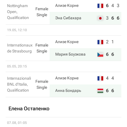
6
4
3
Ализе Корне
Nottingham
Female
Open,
Single
Qualification
3
6
6
Эна Сибахара
19.05, 12:10
2
1
Ализе Корне
Internationaux
Female
de Strasbourg
Single
6
6
Мария Боузкова
05.05, 20:15
4
4
Ализе Корне
Internazionali
Female
BNL d'Italia,
Single
Qualification
6
6
Анна Бондарь
Елена Остапенко
07.08, 01:05