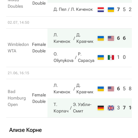
Double
Doubles
7
5
2
Д. Пел
Л. Киченок
02.07, 14:50
Л.
Д.
6
6
Киченок
Кравчик
Wimbledon
Female
WTA
Double
O.
Р.
1
0
Oliynykova
Сарасуа
21.06, 16:15
Л.
Д.
6
5
8
Bad
Киченок
Кравчик
Female
Homburg
Double
Open
Т.
Э. Уэбли-
3
7
10
Корпач
Смит
Ализе Корне