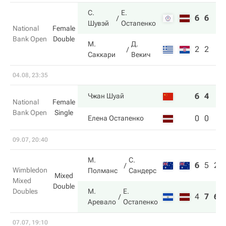
С.
Е.
6
6
Шувэй
Остапенко
National
Female
Bank Open
Double
М.
Д.
2
2
Саккари
Векич
04.08, 23:35
6
4
Чжан Шуай
National
Female
Bank Open
Single
0
0
Елена Остапенко
09.07, 20:40
М.
С.
6
5
2
Wimbledon
Полманс
Сандерс
Mixed
Mixed
Double
Doubles
М.
Е.
4
7
6
Аревало
Остапенко
07.07, 19:10