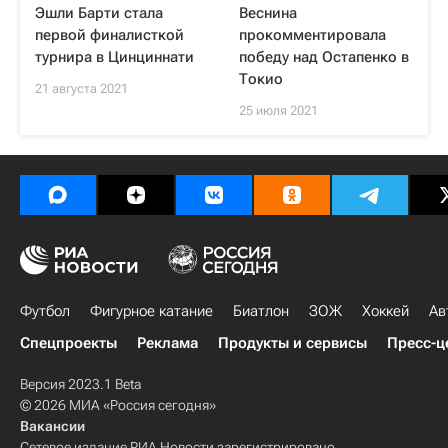
Эшли Барти стала
Веснина
первой финалисткой
прокомментировала
турнира в Цинциннати
победу над Остапенко в
Токио
21 августа 2021
25 июля 2021
Футбол
Фигурное катание
Биатлон
ЗОЖ
Хоккей
Ав
Спецпроекты
Реклама
Продукты и сервисы
Пресс-ц
Версия 2023.1 Beta
© 2026 МИА «Россия сегодня»
Вакансии
Сетевое издание РИА Новости зарегистрировано