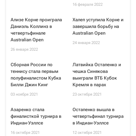
16 февраля 2022
Ализе Корне проиграла
Халеп уступила Корне и
Даниэль Коллинз в
завершила борьбу на
четвертьфинале
Australian Open
Australian Open
24 января 2022
26 января 2022
Сборная России по
Латвийка Остапенко и
теннису стала первым
чешка Синякова
полуфиналистом Кубка
выиграли ВТБ Кубок
Билли Джин Кинг
Кремля в парах
03 ноября 2021
23 октября 2021
Азаренко стала
Остапенко вышла в
финалисткой турнира в
четвертьфинал турнира
Индиан-Уэллсе
в Индиан-Уэллсе
16 октября 2021
12 октября 2021