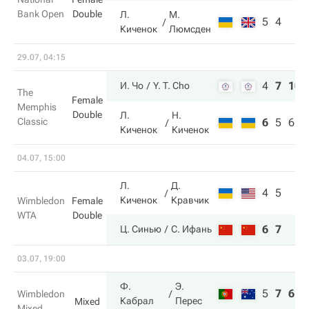
Bank Open
Double
Л.
М.
5
4
Киченок
Люмсден
29.07, 04:15
4
7
10
И. Чо
Y. T. Cho
The
Female
Memphis
Double
Л.
Н.
Classic
6
5
6
Киченок
Киченок
04.07, 15:00
Л.
Д.
4
5
Киченок
Кравчик
Wimbledon
Female
WTA
Double
6
7
Ц. Синью
С. Ифань
03.07, 19:00
Ф.
Э.
5
7
6
Wimbledon
Кабрал
Перес
Mixed
Mixed