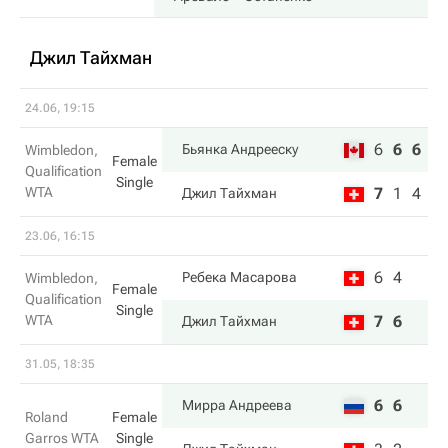
Джил Тайхман
24.06, 19:15
6
6
6
Бьянка Андрееску
Wimbledon,
Female
Qualification
Single
WTA
7
1
4
Джил Тайхман
23.06, 16:15
6
4
Ребека Масарова
Wimbledon,
Female
Qualification
Single
WTA
7
6
Джил Тайхман
31.05, 18:35
6
6
Мирра Андреева
Roland
Female
Garros WTA
Single