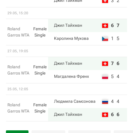
3
2
Джил Тайхман
29.05, 15:20
6
7
Джил Тайхман
Roland
Female
Garros WTA
Single
1
5
Каролина Мухова
27.05, 19:05
7
6
Джил Тайхман
Roland
Female
Garros WTA
Single
5
4
Магдалена Френх
25.05, 12:05
4
4
Людмила Самсонова
Roland
Female
Garros WTA
Single
6
6
Джил Тайхман