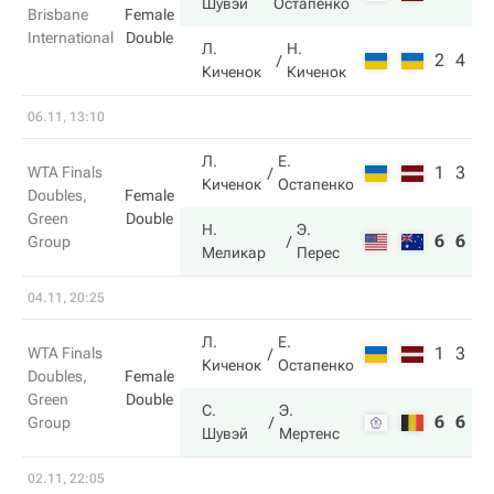
Шувэй
Остапенко
Brisbane
Female
International
Double
Л.
Н.
2
4
Киченок
Киченок
06.11, 13:10
Л.
Е.
1
3
WTA Finals
Киченок
Остапенко
Doubles,
Female
Green
Double
Н.
Э.
6
6
Group
Меликар
Перес
04.11, 20:25
Л.
Е.
1
3
WTA Finals
Киченок
Остапенко
Doubles,
Female
Green
Double
С.
Э.
6
6
Group
Шувэй
Мертенс
02.11, 22:05