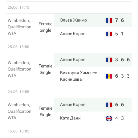
26.06, 17:15
7
6
Эльза Жакмо
Wimbledon,
Female
Qualification
Single
WTA
5
1
Ализе Корне
25.06, 18:50
3
6
6
Ализе Корне
Wimbledon,
Female
Qualification
Single
Виктория Хименес-
WTA
6
3
3
Касинцева
24.06, 19:55
6
6
Ализе Корне
Wimbledon,
Female
Qualification
Single
WTA
4
3
Кэти Данн
15.06, 13:05