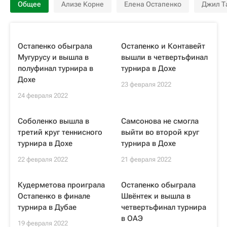
Общее
Ализе Корне
Елена Остапенко
Джил Т
Остапенко обыграла
Остапенко и Контавейт
Мугурусу и вышла в
вышли в четвертьфинал
полуфинал турнира в
турнира в Дохе
Дохе
23 февраля 2022
24 февраля 2022
Соболенко вышла в
Самсонова не смогла
третий круг теннисного
выйти во второй круг
турнира в Дохе
турнира в Дохе
22 февраля 2022
21 февраля 2022
Кудерметова проиграла
Остапенко обыграла
Остапенко в финале
Швёнтек и вышла в
турнира в Дубае
четвертьфинал турнира
в ОАЭ
19 февраля 2022