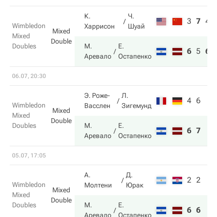
К.
Ч.
3
7
4
Wimbledon
Харрисон
Шуай
Mixed
Mixed
Double
Doubles
М.
Е.
6
5
6
Аревало
Остапенко
06.07, 20:30
Э. Роже-
Л.
4
6
Wimbledon
Васслен
Зигемунд
Mixed
Mixed
Double
Doubles
М.
Е.
6
7
Аревало
Остапенко
05.07, 17:05
А.
Д.
2
2
Wimbledon
Молтени
Юрак
Mixed
Mixed
Double
Doubles
М.
Е.
6
6
Аревало
Остапенко