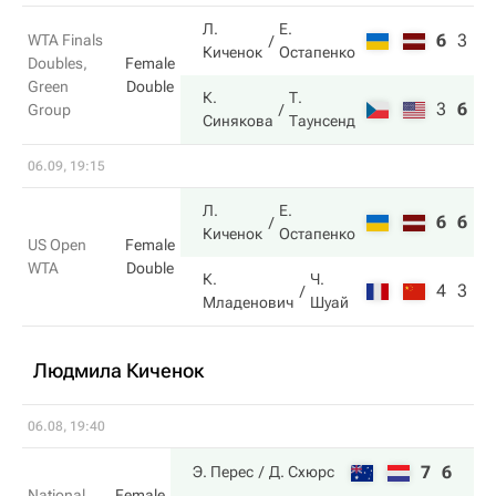
Л.
Е.
6
3
9
WTA Finals
Киченок
Остапенко
Doubles,
Female
Green
Double
К.
Т.
3
6
1
Group
Синякова
Таунсенд
06.09, 19:15
Л.
Е.
6
6
Киченок
Остапенко
US Open
Female
WTA
Double
К.
Ч.
4
3
Младенович
Шуай
Людмила Киченок
06.08, 19:40
7
6
Э. Перес
Д. Схюрс
National
Female