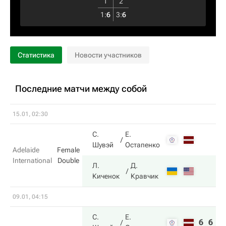
1
2
1
:
6
3
:
6
Статистика
Новости участников
Последние матчи между собой
15.01, 02:30
С.
Е.
Шувэй
Остапенко
Adelaide
Female
International
Double
Л.
Д.
Киченок
Кравчик
09.01, 04:15
С.
Е.
6
6