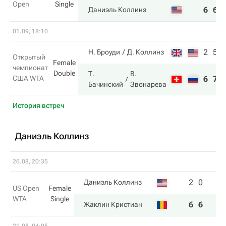
Open
Single
6
6
Даниэль Коллинз
01.09, 18:10
2
5
Н. Броуди
Д. Коллинз
Открытый
Female
чемпионат
Double
Т.
В.
США WTA
6
7
Бачинский
Звонарева
История встреч
Даниэль Коллинз
26.08, 20:35
2
0
Даниэль Коллинз
US Open
Female
WTA
Single
6
6
Жаклин Кристиан