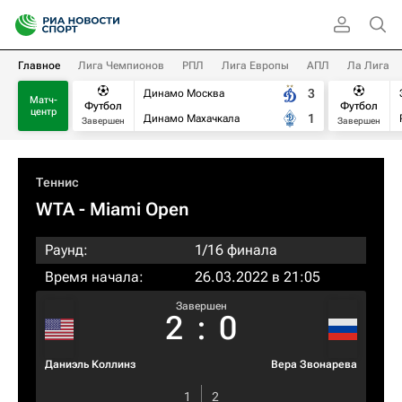
Главное
Лига Чемпионов
РПЛ
Лига Европы
АПЛ
Ла Лига
3
Динамо Москва
Матч-
Футбол
Футбол
центр
1
Динамо Махачкала
Завершен
Завершен
Теннис
WTA
- Miami Open
Раунд:
1/16 финала
Время начала:
26.03.2022 в 21:05
Завершен
2
:
0
Даниэль Коллинз
Вера Звонарева
1
2