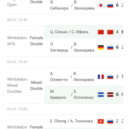
Double
Э.
В.
Open
6
2
Сибахара
Звонарева
06.07, 15:40
4
6
Ц. Синью
С. Ифань
Wimbledon
Female
WTA
Double
Л.
В.
6
2
Зигемунд
Звонарева
04.07, 19:45
А.
В.
2
7
Wimbledon
Оливетти
Звонарева
Mixed
Mixed
Double
Doubles
М.
Е.
6
6
Аревало
Остапенко
04.07, 13:05
2
2
E. Chong
А. Тихонова
Wimbledon
Female