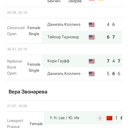
Бенчич
Зверев
08.08, 20:10
4
6
Даниэль Коллинз
Cincinnati
Female
Open
Single
6
7
Тейлор Таунсенд
30.07, 02:10
7
4
7
Кори Гауфф
National
Female
Bank
Single
Open
5
6
6
Даниэль Коллинз
Вера Звонарева
21.07, 18:00
1
6
Y. H. Lee
Ю. Ие
Livesport
Female
Prague