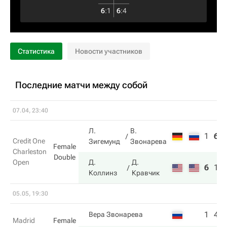
6
:
1
6
:
4
Статистика
Новости участников
Последние матчи между собой
07.04, 23:40
Л.
В.
1
6
Credit One
Зигемунд
Звонарева
Female
Charleston
Double
Open
Д.
Д.
6
1
Коллинз
Кравчик
05.05, 19:30
1
4
Вера Звонарева
Madrid
Female