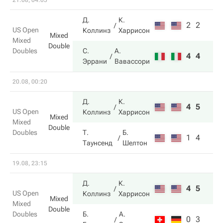
21.08, 04:05
Д.
К.
2
2
US Open
Коллинз
Харрисон
Mixed
Mixed
Double
Doubles
С.
А.
4
4
Эррани
Вавассори
20.08, 00:20
Д.
К.
4
5
US Open
Коллинз
Харрисон
Mixed
Mixed
Double
Doubles
Т.
Б.
1
4
Таунсенд
Шелтон
19.08, 23:15
Д.
К.
4
5
US Open
Коллинз
Харрисон
Mixed
Mixed
Double
Doubles
Б.
А.
0
3