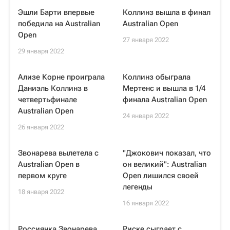
Эшли Барти впервые
Коллинз вышла в финал
победила на Australian
Australian Open
Open
27 января 2022
29 января 2022
Ализе Корне проиграла
Коллинз обыграла
Даниэль Коллинз в
Мертенс и вышла в 1/4
четвертьфинале
финала Australian Open
Australian Open
24 января 2022
26 января 2022
Звонарева вылетела с
"Джокович показал, что
Australian Open в
он великий": Australian
первом круге
Open лишился своей
легенды
18 января 2022
16 января 2022
Россиянка Звонарева
Риске сыграет с