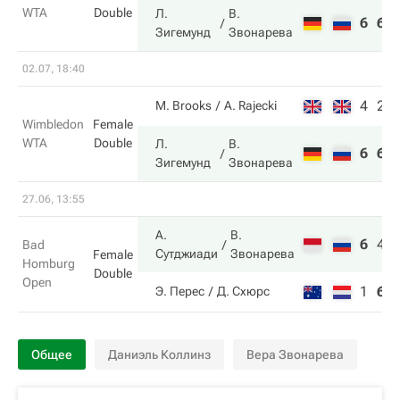
WTA
Double
Л.
В.
6
6
Зигемунд
Звонарева
02.07, 18:40
4
2
M. Brooks
A. Rajecki
Wimbledon
Female
WTA
Double
Л.
В.
6
6
Зигемунд
Звонарева
27.06, 13:55
А.
В.
6
4
Bad
Сутджиади
Звонарева
Female
Homburg
Double
Open
1
6
Э. Перес
Д. Схюрс
Общее
Даниэль Коллинз
Вера Звонарева