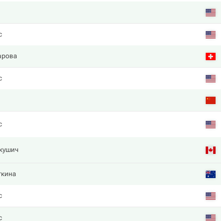
с
арова
с
с
кушич
ткина
с
с