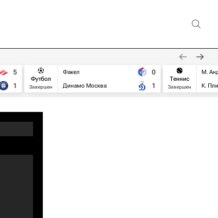
5
0
Факел
М. Ан
Футбол
Теннис
1
1
Динамо Москва
К. Пл
Завершен
Завершен