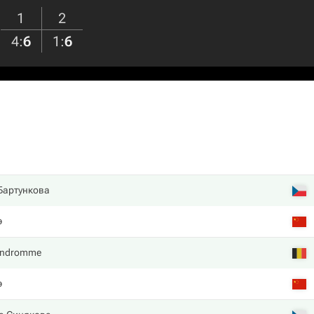
1
2
4
:
6
1
:
6
Бартункова
э
Vandromme
э