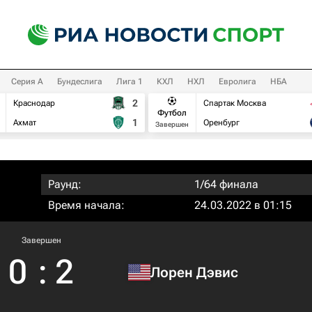
Серия А
Бундеслига
Лига 1
КХЛ
НХЛ
Евролига
НБА
2
Краснодар
Спартак Москва
Футбол
1
Ахмат
Оренбург
Завершен
Раунд:
1/64 финала
Время начала:
24.03.2022 в 01:15
Завершен
0
:
2
Лорен Дэвис