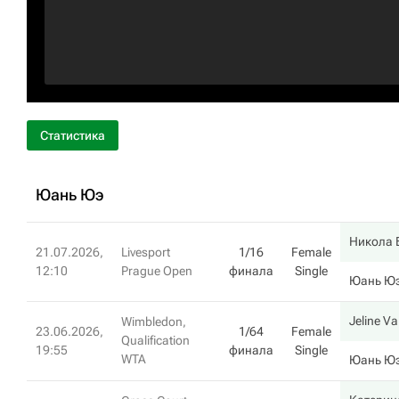
Статистика
Юань Юэ
Никола 
21.07.2026,
Livesport
1/16
Female
12:10
Prague Open
финала
Single
Юань Ю
Jeline 
Wimbledon,
23.06.2026,
1/64
Female
Qualification
19:55
финала
Single
WTA
Юань Ю