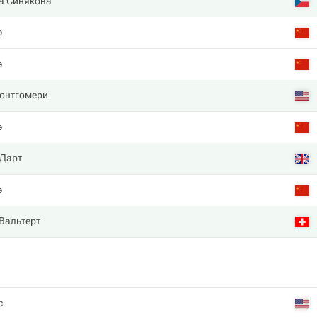
а Синякова
э
э
онтгомери
э
 Дарт
э
Вальтерт
с