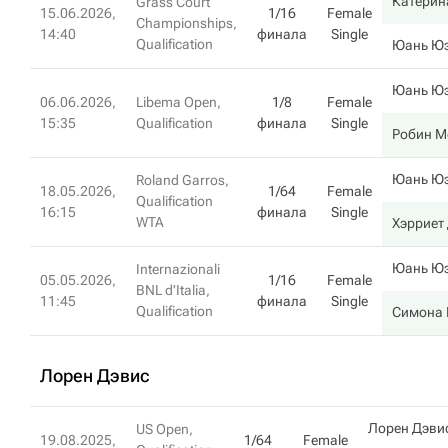
Катерин
Grass Court
15.06.2026,
1/16
Female
Championships,
14:40
финала
Single
Qualification
Юань Ю
Юань Ю
06.06.2026,
Libema Open,
1/8
Female
15:35
Qualification
финала
Single
Робин М
Юань Ю
Roland Garros,
18.05.2026,
1/64
Female
Qualification
16:15
финала
Single
WTA
Хэрриет
Юань Ю
Internazionali
05.05.2026,
1/16
Female
BNL d'Italia,
11:45
финала
Single
Qualification
Симона 
Лорен Дэвис
Лорен Дэви
US Open,
19.08.2025,
1/64
Female