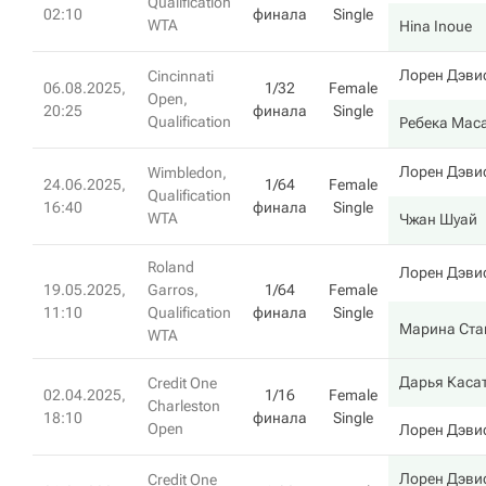
Qualification
02:10
финала
Single
WTA
Hina Inoue
Лорен Дэви
Cincinnati
06.08.2025,
1/32
Female
Open,
20:25
финала
Single
Qualification
Ребека Мас
Лорен Дэви
Wimbledon,
24.06.2025,
1/64
Female
Qualification
16:40
финала
Single
WTA
Чжан Шуай
Roland
Лорен Дэви
19.05.2025,
Garros,
1/64
Female
11:10
Qualification
финала
Single
Марина Ста
WTA
Дарья Каса
Credit One
02.04.2025,
1/16
Female
Charleston
18:10
финала
Single
Open
Лорен Дэви
Лорен Дэви
Credit One