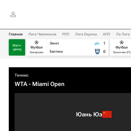
Главное
Лига Чемпионов
РПЛ
Лига Европы
АПЛ
Ла Лига
1
Зенит
Матч-
Футбол
Футбол
центр
0
Балтика
Завершен
Закончен (П)
Теннис
WTA
- Miami Open
Юань Юэ