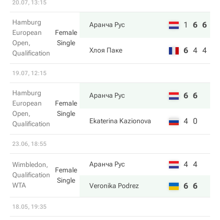
20.07, 13:15
Hamburg
1
6
6
Аранча Рус
European
Female
Open,
Single
6
4
4
Хлоя Паке
Qualification
19.07, 12:15
Hamburg
6
6
Аранча Рус
European
Female
Open,
Single
4
0
Ekaterina Kazionova
Qualification
23.06, 18:55
4
4
Аранча Рус
Wimbledon,
Female
Qualification
Single
WTA
6
6
Veronika Podrez
18.05, 19:35