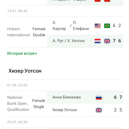
14.01, 06:40
Х.
Л.
6
2
Картер
Стефани
Hobart
Female
International
Double
7
6
А. Рус
Х. Уотсон
История встреч
Хизер Уотсон
01.08, 23:00
6
7
Анна Блинкова
National
Female
Bank Open,
Single
Qualification
2
5
Хизер Уотсон
29.07, 00:30