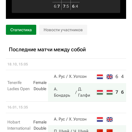
6
:
7
7
:
5
6
:
4
Статистика
Новости участников
Последние матчи между собой
18.10, 15:05
6
4
А. Рус
Х. Уотсон
Tenerife
Female
Ladies Open
Double
А.
Д.
7
6
Бондарь
Галфи
16.01, 15:35
А. Рус
Х. Уотсон
Hobart
Female
International
Double
П. Шуай
Ч. Шуай