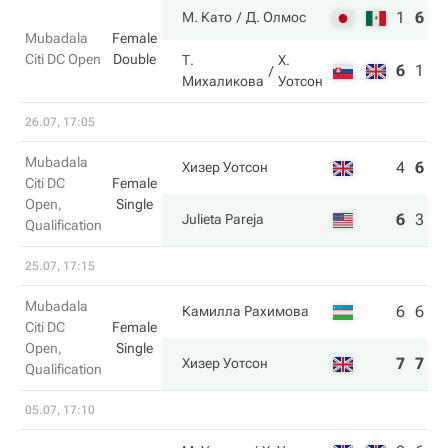
1
6
1
М. Като
Д. Олмос
Mubadala
Female
Citi DC Open
Double
Т.
Х.
6
1
9
Михаликова
Уотсон
26.07, 17:05
Mubadala
4
6
5
Хизер Уотсон
Citi DC
Female
Open,
Single
6
3
7
Julieta Pareja
Qualification
25.07, 17:15
Mubadala
6
6
Камилла Рахимова
Citi DC
Female
Open,
Single
7
7
Хизер Уотсон
Qualification
05.07, 17:10