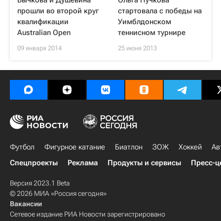
Бычкова и Душевина
Ольга Пучкова
прошли во второй круг
стартовала с победы на
квалификации
Уимблдонском
Australian Open
теннисном турнире
09 января 2014
25 июня 2013
Футбол
Фигурное катание
Биатлон
ЗОЖ
Хоккей
Ав
Спецпроекты
Реклама
Продукты и сервисы
Пресс-ц
Версия 2023.1 Beta
© 2026 МИА «Россия сегодня»
Вакансии
Сетевое издание РИА Новости зарегистрировано