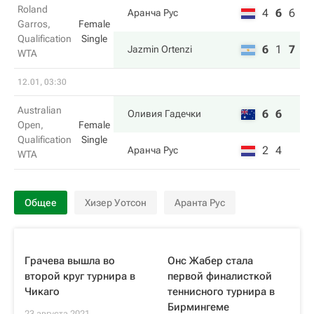
Roland
4
6
6
Аранча Рус
Garros,
Female
Qualification
Single
6
1
7
Jazmin Ortenzi
WTA
12.01, 03:30
Australian
6
6
Оливия Гадечки
Open,
Female
Qualification
Single
2
4
Аранча Рус
WTA
Общее
Хизер Уотсон
Аранта Рус
Грачева вышла во
Онс Жабер стала
второй круг турнира в
первой финалисткой
Чикаго
теннисного турнира в
Бирмингеме
23 августа 2021