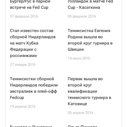
Бургер/Рус в парной
голландок в матче Fed
встрече на Fed Cup
Cup - Касаткина
07 февраля 2016
05 февраля 2016
Стал известен состав
Теннисистка Евгения
сборной Нидерландов
Родина вышла во
на матч Кубка
второй круг турнира в
Федерации с
Швеции
россиянками
14 июля 2015
27 января 2016
Теннисистки сборной
Первак вышла во
Нидерландов победили
второй круг
австралиек в плей-офф
квалификации
Fedcup
теннисного турнира в
Катовице
19 апреля 2015
05 апреля 2014