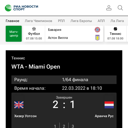
Главное
Лига Чемпионов
РПЛ
Лига Европы
АПЛ
Ла Лига
Бавария
Матч-
Футбол
Теннис
центр
Астон Вилла
07.08 15:00
07.08 18:00
Теннис
WTA
- Miami Open
Раунд:
1/64 финала
Время начала:
22.03.2022 в 18:10
Завершен
2
:
1
Хизер Уотсон
Аранча Рус
1
2
3