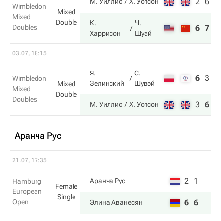
2
6
М. Уиллис
Х. Уотсон
Wimbledon
Mixed
Mixed
Double
К.
Ч.
Doubles
6
7
Харрисон
Шуай
03.07, 18:15
Я.
С.
6
3
4
Wimbledon
Зелинский
Шувэй
Mixed
Mixed
Double
Doubles
3
6
6
М. Уиллис
Х. Уотсон
Аранча Рус
21.07, 17:35
2
1
Аранча Рус
Hamburg
Female
European
Single
Open
6
6
Элина Аванесян