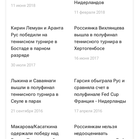
Нидерландов
11 июня 2018
11 февраля 2018
Кирин Лемуан и Аранта
Россиянка Вихлянцева
Рус победили на
вышла в полуфинал
теннисном турнире в
теннисного турнира в
Бостаде в парном
Хертогенбосе
разряде
16 июня 2017
30 июля 2017
Лыкина и Саваянаги
Гарсия обыграла Рус и
вышли в полуфинал
сравняла счет в
теннисного турнира в
полуфинале Fed Cup
Сеуле в парах
Франция - Нидерланды
21 сентября 2016
17 апреля 2016
Макарова/Касаткина
Россиянкам нельзя
одержали победу над
недооценивать