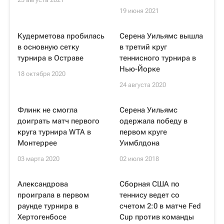
19 июня 2021
Кудерметова пробилась
Серена Уильямс вышла
в основную сетку
в третий круг
турнира в Остраве
теннисного турнира в
Нью-Йорке
18 октября 2020
24 августа 2020
Флинк не смогла
Серена Уильямс
доиграть матч первого
одержала победу в
круга турнира WTA в
первом круге
Монтеррее
Уимблдона
03 марта 2020
02 июля 2018
Александрова
Сборная США по
проиграла в первом
теннису ведет со
раунде турнира в
счетом 2:0 в матче Fed
Хертогенбосе
Cup против команды