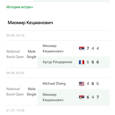
История встреч
Миомир Кецманович
05.08, 20:10
Миомир
7
4
4
Кецманович
National
Male
Bank Open
Single
6
6
6
Артур Риндеркнех
04.08, 03:05
4
6
6
Michael Zheng
National
Male
Bank Open
Single
Миомир
6
4
7
Кецманович
21.07, 14:20