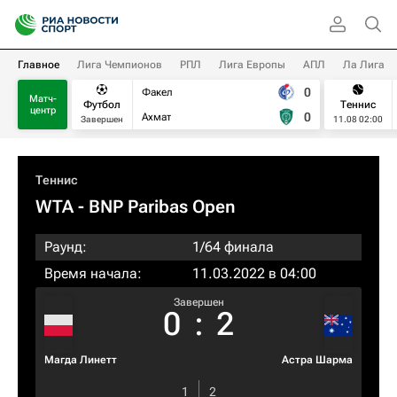
Главное
Лига Чемпионов
РПЛ
Лига Европы
АПЛ
Ла Лига
0
Факел
Матч-
Футбол
Теннис
центр
0
Ахмат
Завершен
11.08 02:00
Теннис
WTA
- BNP Paribas Open
Раунд:
1/64 финала
Время начала:
11.03.2022 в 04:00
Завершен
0
:
2
Магда Линетт
Астра Шарма
1
2