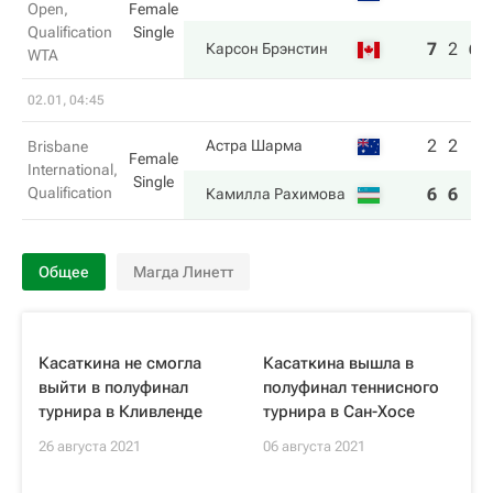
Open,
Female
Qualification
Single
7
2
6
Карсон Брэнстин
WTA
02.01, 04:45
2
2
Астра Шарма
Brisbane
Female
International,
Single
Qualification
6
6
Камилла Рахимова
Общее
Магда Линетт
Касаткина не смогла
Касаткина вышла в
выйти в полуфинал
полуфинал теннисного
турнира в Кливленде
турнира в Сан-Хосе
26 августа 2021
06 августа 2021