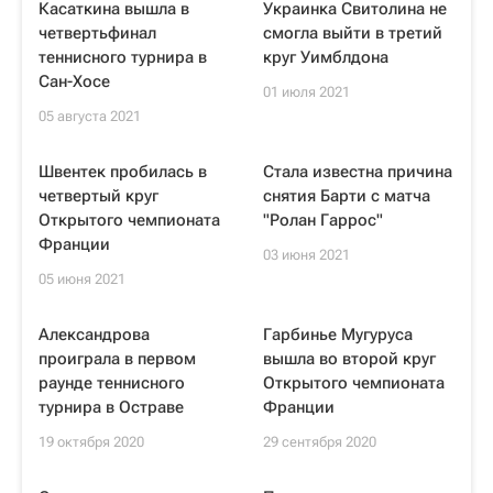
Касаткина вышла в
Украинка Свитолина не
четвертьфинал
смогла выйти в третий
теннисного турнира в
круг Уимблдона
Сан-Хосе
01 июля 2021
05 августа 2021
Швентек пробилась в
Стала известна причина
четвертый круг
снятия Барти с матча
Открытого чемпионата
"Ролан Гаррос"
Франции
03 июня 2021
05 июня 2021
Александрова
Гарбинье Мугуруса
проиграла в первом
вышла во второй круг
раунде теннисного
Открытого чемпионата
турнира в Остраве
Франции
19 октября 2020
29 сентября 2020