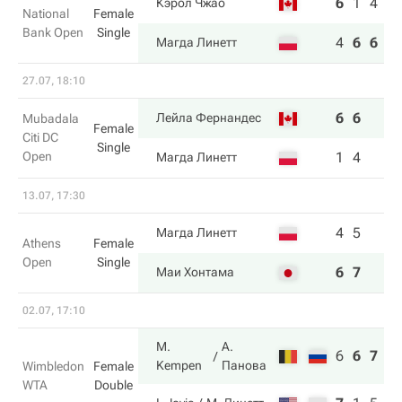
6
1
4
Кэрол Чжао
National
Female
Bank Open
Single
4
6
6
Магда Линетт
27.07, 18:10
6
6
Лейла Фернандес
Mubadala
Female
Citi DC
Single
Open
1
4
Магда Линетт
13.07, 17:30
4
5
Магда Линетт
Athens
Female
Open
Single
6
7
Маи Хонтама
02.07, 17:10
M.
А.
6
6
7
Kempen
Панова
Wimbledon
Female
WTA
Double