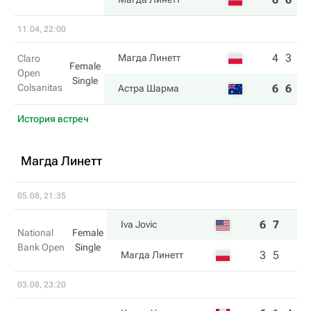
11.04, 22:00
4
3
Магда Линетт
Claro
Female
Open
Single
Colsanitas
6
6
Астра Шарма
История встреч
Магда Линетт
05.08, 21:35
6
7
Iva Jovic
National
Female
Bank Open
Single
3
5
Магда Линетт
03.08, 23:20