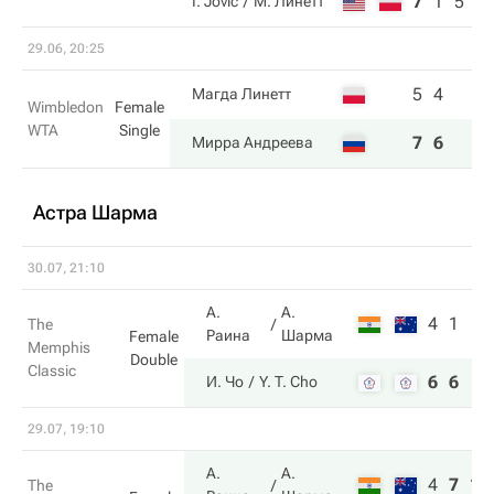
7
1
5
I. Jovic
М. Линетт
29.06, 20:25
5
4
Магда Линетт
Wimbledon
Female
WTA
Single
7
6
Мирра Андреева
Астра Шарма
30.07, 21:10
А.
А.
4
1
The
Раина
Шарма
Female
Memphis
Double
Classic
6
6
И. Чо
Y. T. Cho
29.07, 19:10
А.
А.
4
7
10
The