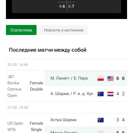
4
:
6
6
:
7
Статистика
Новости участников
Последние матчи между собой
23.09, 16:40
J&T
6
6
М. Линетт
Б. Пера
Banka
Female
Ostrava
Double
4
2
А. Шарма
Р. в. д. Хук
Open
27.08, 19:50
3
4
Астра Шарма
US Open
Female
WTA
Single
6
6
Магда Линетт