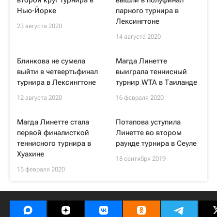
второй круг турнира в
вышли в полуфинал
Нью-Йорке
парного турнира в
Лексингтоне
23 августа 2020
14 августа 2020
Блинкова не сумела
Магда Линетте
выйти в четвертьфинал
выиграла теннисный
турнира в Лексингтоне
турнир WTA в Таиланде
12 августа 2020
16 февраля 2020
Магда Линетте стала
Потапова уступила
первой финалисткой
Линетте во втором
теннисного турнира в
раунде турнира в Сеуле
Хуахине
18 сентября 2019
15 февраля 2020