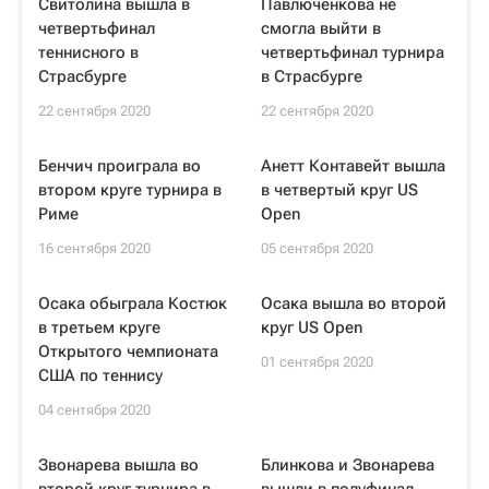
Свитолина вышла в
Павлюченкова не
четвертьфинал
смогла выйти в
теннисного в
четвертьфинал турнира
Страсбурге
в Страсбурге
22 сентября 2020
22 сентября 2020
Бенчич проиграла во
Анетт Контавейт вышла
втором круге турнира в
в четвертый круг US
Риме
Open
16 сентября 2020
05 сентября 2020
Осака обыграла Костюк
Осака вышла во второй
в третьем круге
круг US Open
Открытого чемпионата
01 сентября 2020
США по теннису
04 сентября 2020
Звонарева вышла во
Блинкова и Звонарева