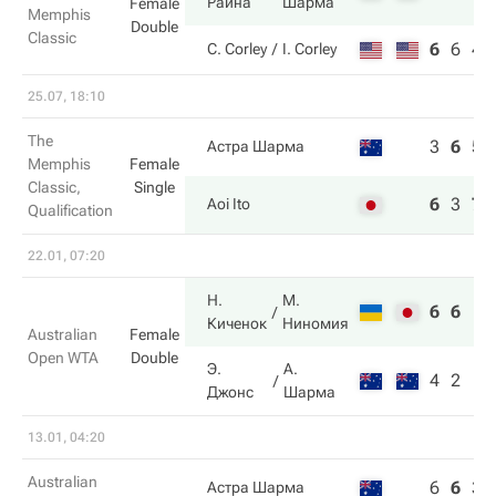
Раина
Шарма
Female
Memphis
Double
Classic
6
6
4
C. Corley
I. Corley
25.07, 18:10
The
3
6
5
Астра Шарма
Memphis
Female
Classic,
Single
6
3
7
Aoi Ito
Qualification
22.01, 07:20
Н.
М.
6
6
Киченок
Ниномия
Australian
Female
Open WTA
Double
Э.
А.
4
2
Джонс
Шарма
13.01, 04:20
Australian
6
6
3
Астра Шарма