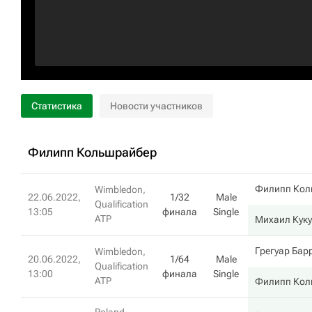
Статистика
Новости участников
Филипп Кольшрайбер
Филипп Кол
Wimbledon,
22.06.2022,
1/32
Male
Qualification
13:05
финала
Single
ATP
Михаил Кук
Грегуар Бар
Wimbledon,
20.06.2022,
1/64
Male
Qualification
13:00
финала
Single
ATP
Филипп Кол