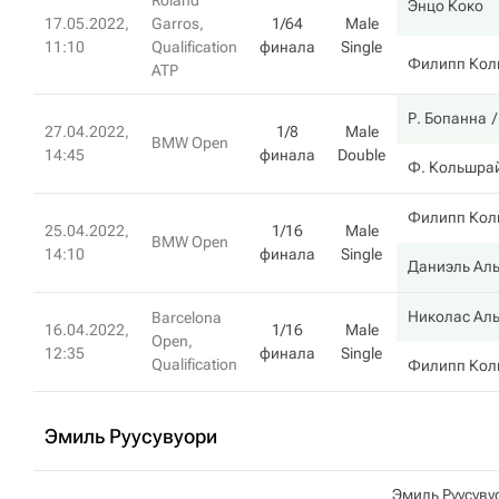
Roland
Энцо Коко
17.05.2022,
Garros,
1/64
Male
11:10
Qualification
финала
Single
Филипп Кол
ATP
Р. Бопанна
27.04.2022,
1/8
Male
BMW Open
14:45
финала
Double
Ф. Кольшра
Филипп Кол
25.04.2022,
1/16
Male
BMW Open
14:10
финала
Single
Даниэль Ал
Николас Ал
Barcelona
16.04.2022,
1/16
Male
Open,
12:35
финала
Single
Qualification
Филипп Кол
Эмиль Руусувуори
Эмиль Руусуву