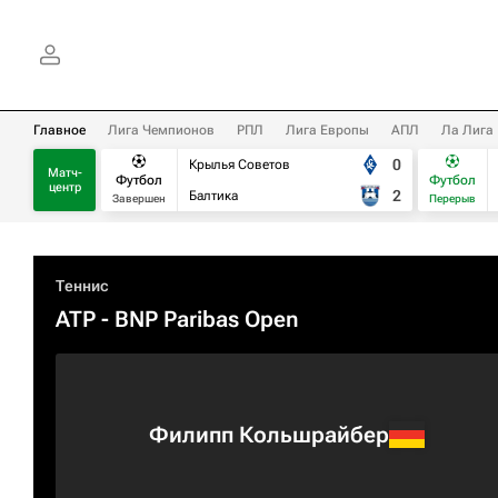
Главное
Лига Чемпионов
РПЛ
Лига Европы
АПЛ
Ла Лига
0
Крылья Советов
Матч-
Футбол
Футбол
центр
2
Балтика
Завершен
Перерыв
Теннис
ATP
- BNP Paribas Open
Филипп Кольшрайбер