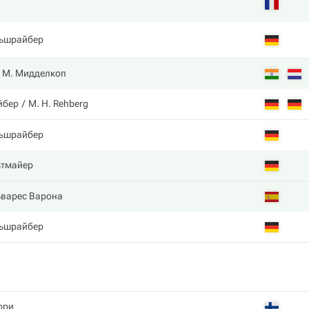
ьшрайбер
М. Мидделкоп
йбер
M. H. Rehberg
ьшрайбер
ьтмайер
ьварес Варона
ьшрайбер
ори