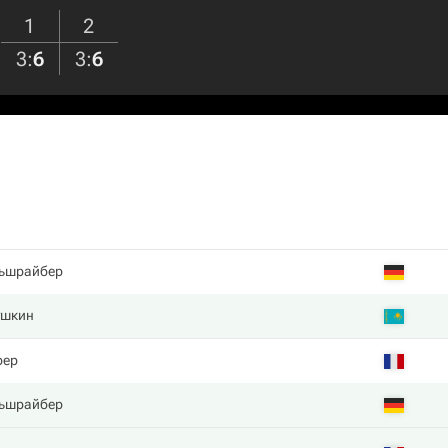
1
2
3
:
6
3
:
6
ьшрайбер
ушкин
рер
ьшрайбер