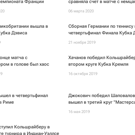
чемпионата Франции
сравняла счет в матче с немц
020
06 марта 2020
ликобритании вышла в
Сборная Германии по теннису
Кубка Дэвиса
четвертьфинал Финала Кубка 
9
21 ноября 2019
конце матча с
Хачанов победил Кольшрайбер
ром в голове был хаос
втором круге Кубка Кремля
19
16 октября 2019
ышел в четвертьфинал
Джокович победил Шаповалов
в Риме
вышел в третий круг "Мастерс
16 мая 2019
ступил Кольшрайберу в
ге турнира в Индиан-Уэллсе