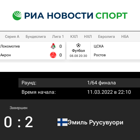
Серия А
Бундеслига
Лига 1
КХЛ
НХЛ
Евролига
НБА
0
Локомотив
ЦСКА
Футбол
0
Акрон
Ростов
08.08 20:30
Раунд:
1/64 финала
Время начала:
11.03.2022 в 22:10
Завершен
0
:
2
Эмиль Руусувуори