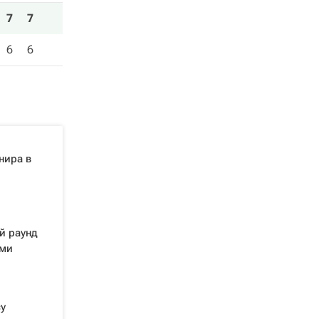
7
7
6
6
нира в
й раунд
ами
у