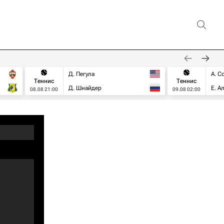
Д. Пегула
А. С
Теннис
Теннис
Д. Шнайдер
Е. А
08.08 21:00
09.08 02:00