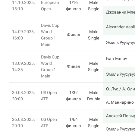
14.10.2025,
European
1/16
Male
15:10
Open
финала
Single
Джованни Мпе
Davis Cup
Alexander Vasil
14.09.2025,
World
Male
Финал
16:00
Group 1
Single
Эмиль Руусуву
Main
Davis Cup
Ivan Ivanov
13.09.2025,
World
Male
Финал
14:35
Group 1
Single
Эмиль Руусуву
Main
О. Лус
А. Оли
30.08.2025,
US Open
1/32
Male
20:00
ATP
финала
Double
А. Маннарино
Алексей Попы
26.08.2025,
US Open
1/64
Male
20:10
ATP
финала
Single
Эмиль Руусуву