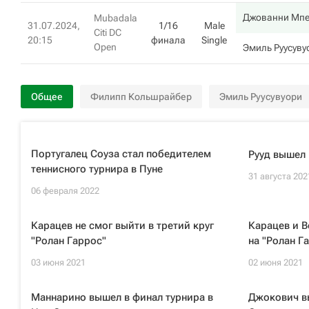
Джованни Мпе
Mubadala
31.07.2024,
1/16
Male
Citi DC
20:15
финала
Single
Open
Эмиль Руусуву
Общее
Филипп Кольшрайбер
Эмиль Руусувуори
Португалец Соуза стал победителем
Рууд вышел 
теннисного турнира в Пуне
31 августа 202
06 февраля 2022
Карацев не смог выйти в третий круг
Карацев и В
"Ролан Гаррос"
на "Ролан Г
03 июня 2021
02 июня 2021
Маннарино вышел в финал турнира в
Джокович в