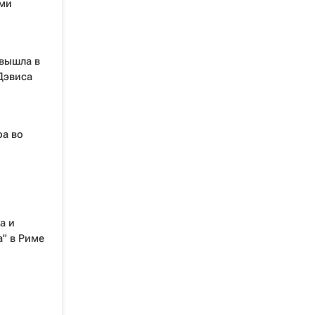
ами
 вышла в
Дэвиса
а во
а и
а" в Риме