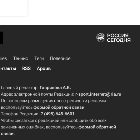
ries
Теннис
Теги
Полезное
нтакты
RSS
Архив
Главный редактор:
Гаврилова А.В.
Адрес электронной почты Редакции:
r-sport.internet@ria.ru
По вопросам размещения пресс-релизов и рекламы
воспользуйтесь
формой обратной связи
Телефон Редакции:
7 (495) 645-6601
Чтобы связаться с редакцией или сообщить обо всех
замеченных ошибках, воспользуйтесь
формой обратной
связи
.