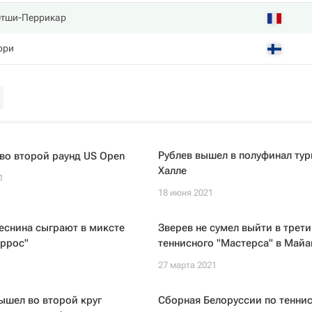
тши-Перрикар
ори
Рублев вышел в полуфинал тур
во второй раунд US Open
Халле
1
18 июня 2021
еснина сыграют в миксте
Зверев не сумел выйти в трети
аррос"
теннисного "Мастерса" в Май
27 марта 2021
ышел во второй круг
Сборная Белоруссии по теннис