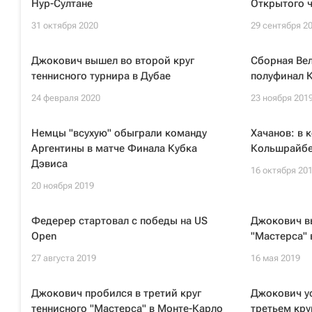
Нур-Султане
Открытого 
31 октября 2020
29 сентября 2
Джокович вышел во второй круг
Сборная Ве
теннисного турнира в Дубае
полуфинал 
24 февраля 2020
23 ноября 201
Немцы "всухую" обыграли команду
Хачанов: в 
Аргентины в матче Финала Кубка
Кольшрайбе
Дэвиса
16 октября 20
20 ноября 2019
Федерер стартовал с победы на US
Джокович в
Open
"Мастерса" 
27 августа 2019
16 мая 2019
Джокович пробился в третий круг
Джокович у
теннисного "Мастерса" в Монте-Карло
третьем кру