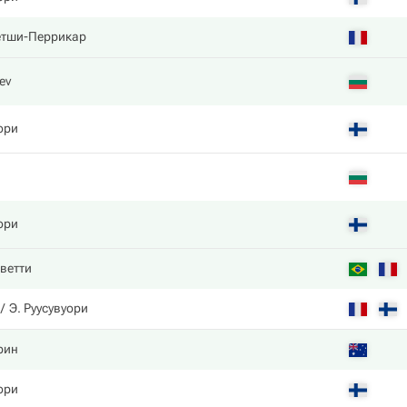
тши-Перрикар
ev
ори
ори
ветти
Э. Руусувуори
рин
ори