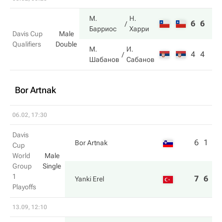
М.
Н.
6
6
Барриос
Харри
Davis Cup
Male
Qualifiers
Double
М.
И.
4
4
Шабанов
Сабанов
Bor Artnak
06.02, 17:30
Davis
6
1
Bor Artnak
Cup
World
Male
Group
Single
1
7
6
Yanki Erel
Playoffs
13.09, 12:10