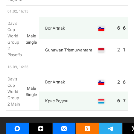
01.02, 16:15
Davis
6
6
Bor Artnak
Cup
World
Male
Group
Single
2
2
1
Gunawan Trismuwantara
Playoffs
16.09, 16:25
Davis
2
6
Bor Artnak
Cup
Male
World
Single
Group
6
7
Крис Родеш
2 Main