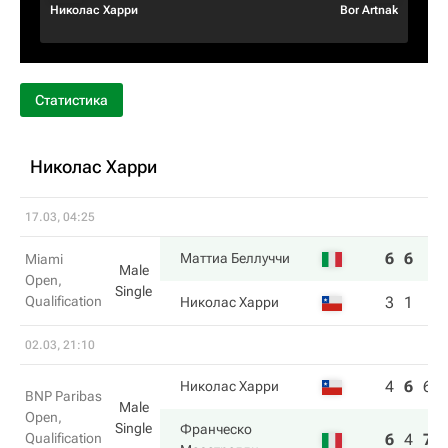
Николас Харри
Bor Artnak
Статистика
Николас Харри
17.03, 04:25
6
6
Маттиа Беллуччи
Miami
Male
Open,
Single
Qualification
3
1
Николас Харри
02.03, 21:10
4
6
6
Николас Харри
BNP Paribas
Male
Open,
Single
Франческо
Qualification
6
4
7