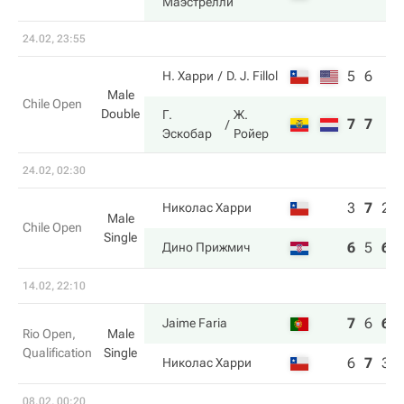
Маэстрелли
24.02, 23:55
5
6
Н. Харри
D. J. Fillol
Male
Chile Open
Double
Г.
Ж.
7
7
Эскобар
Ройер
24.02, 02:30
3
7
2
Николас Харри
Male
Chile Open
Single
6
5
6
Дино Прижмич
14.02, 22:10
7
6
6
Jaime Faria
Rio Open,
Male
Qualification
Single
6
7
3
Николас Харри
08.02, 00:20