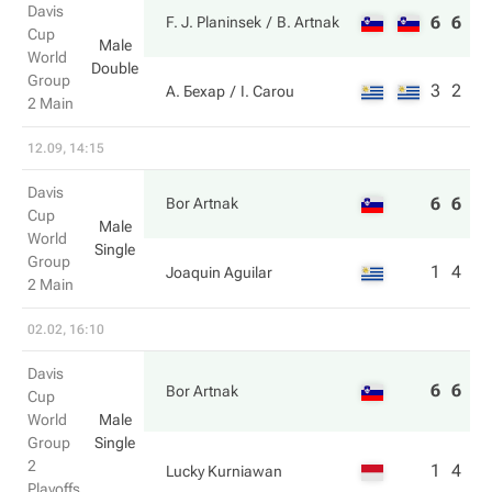
Davis
6
6
F. J. Planinsek
B. Artnak
Cup
Male
World
Double
Group
3
2
А. Бехар
I. Carou
2 Main
12.09, 14:15
Davis
6
6
Bor Artnak
Cup
Male
World
Single
Group
1
4
Joaquin Aguilar
2 Main
02.02, 16:10
Davis
6
6
Bor Artnak
Cup
World
Male
Group
Single
2
1
4
Lucky Kurniawan
Playoffs