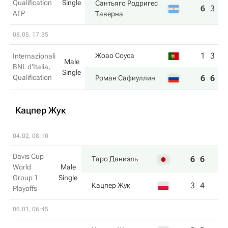
Qualification
Single
Сантьяго Родригес
6
3
7
ATP
Таверна
08.05, 17:35
1
3
Жоао Соуса
Internazionali
Male
BNL d'Italia,
Single
Qualification
6
6
Роман Сафиуллин
Кацпер Жук
04.02, 08:10
Davis Cup
6
6
Таро Даниэль
World
Male
Group 1
Single
3
4
Кацпер Жук
Playoffs
06.01, 06:45