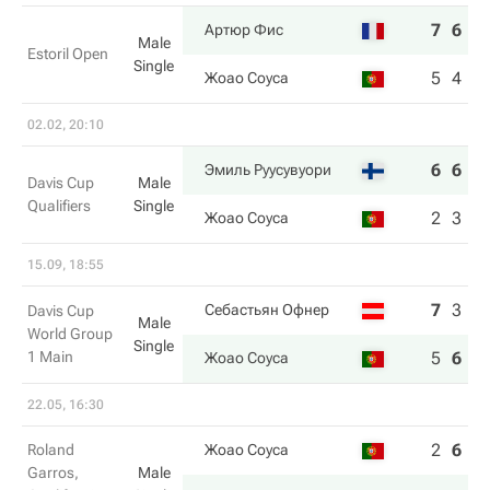
7
6
Артюр Фис
Male
Estoril Open
Single
5
4
Жоао Соуса
02.02, 20:10
6
6
Эмиль Руусувуори
Davis Cup
Male
Qualifiers
Single
2
3
Жоао Соуса
15.09, 18:55
7
3
6
Себастьян Офнер
Davis Cup
Male
World Group
Single
1 Main
5
6
7
Жоао Соуса
22.05, 16:30
2
6
6
Roland
Жоао Соуса
Garros,
Male