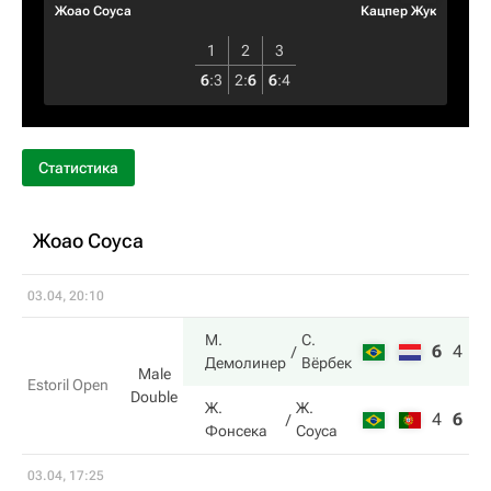
Жоао Соуса
Кацпер Жук
1
2
3
6
:
3
2
:
6
6
:
4
Статистика
Жоао Соуса
03.04, 20:10
М.
С.
6
4
1
Демолинер
Вёрбек
Male
Estoril Open
Double
Ж.
Ж.
4
6
5
Фонсека
Соуса
03.04, 17:25