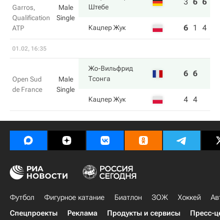
3
6
6
Штебе
Garros,
Male
Qualification
Single
6
1
4
Кацпер Жук
ATP
01.02, 16:35
Жо-Вильфрид
6
6
Тсонга
Open Sud
Male
de France
Single
4
4
Кацпер Жук
Футбол
Фигурное катание
Биатлон
ЗОЖ
Хоккей
Ав
Спецпроекты
Реклама
Продукты и сервисы
Пресс-ц