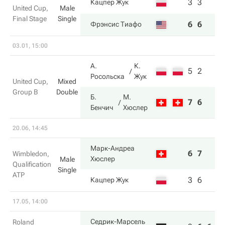
3
3
Кацпер Жук
United Cup,
Male
Final Stage
Single
6
6
Фрэнсис Тиафо
03.01, 15:00
А.
К.
5
2
Росольска
Жук
United Cup,
Mixed
Group B
Double
Б.
М.
7
6
Бенчич
Хюслер
20.06, 14:45
Марк-Андреа
6
7
Wimbledon,
Хюслер
Male
Qualification
Single
ATP
3
6
Кацпер Жук
17.05, 14:00
Седрик-Марсель
Roland