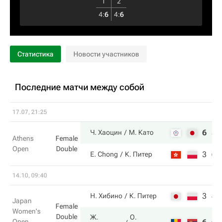
1
2
4
:
6
4
:
6
Статистика
Новости участников
Последние матчи между собой
17.07, 21:25
6
3
Ч. Хаоцин
М. Като
Athens
Female
Open
Double
3
6
E. Chong
К. Питер
14.10, 09:40
3
4
Н. Хибино
К. Питер
Japan
Female
Women's
Double
Ж.
О.
Open