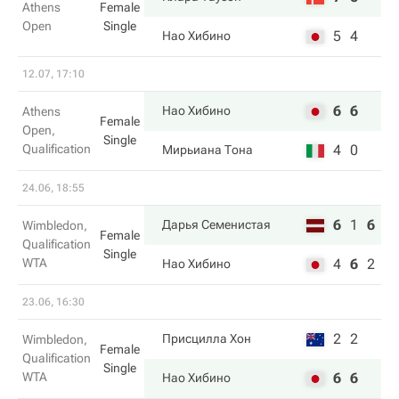
Athens
Female
Open
Single
5
4
Нао Хибино
12.07, 17:10
6
6
Нао Хибино
Athens
Female
Open,
Single
Qualification
4
0
Мирьиана Тона
24.06, 18:55
6
1
6
Дарья Семенистая
Wimbledon,
Female
Qualification
Single
WTA
4
6
2
Нао Хибино
23.06, 16:30
2
2
Присцилла Хон
Wimbledon,
Female
Qualification
Single
WTA
6
6
Нао Хибино