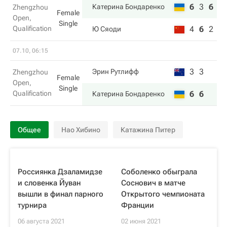
6
3
6
Катерина Бондаренко
Zhengzhou
Female
Open,
Single
Qualification
4
6
2
Ю Сяоди
07.10, 06:15
3
3
Эрин Рутлифф
Zhengzhou
Female
Open,
Single
Qualification
6
6
Катерина Бондаренко
Общее
Нао Хибино
Катажина Питер
Россиянка Дзаламидзе
Соболенко обыграла
и словенка Йуван
Соснович в матче
вышли в финал парного
Открытого чемпионата
турнира
Франции
06 августа 2021
02 июня 2021