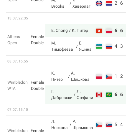
M.
И.
2
6
Brooks
Хаверлаг
13.07, 22:35
6
6
E. Chong
К. Питер
Athens
Female
Open
Double
М.
Е.
4
3
Тимофеева
Яшина
08.07, 16:55
К.
А.
1
2
Питер
Шишкова
Wimbledon
Female
WTA
Double
Г.
Л.
6
6
Дабровски
Стефани
07.07, 15:10
Л.
Р.
5
4
Носкова
Шрамкова
Wimbledon
Female