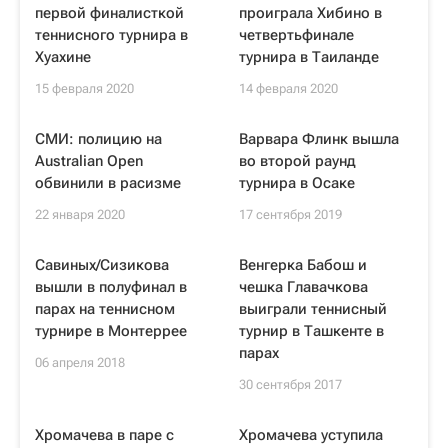
первой финалисткой
проиграла Хибино в
теннисного турнира в
четвертьфинале
Хуахине
турнира в Таиланде
15 февраля 2020
14 февраля 2020
СМИ: полицию на
Варвара Флинк вышла
Australian Open
во второй раунд
обвинили в расизме
турнира в Осаке
22 января 2020
17 сентября 2019
Савиных/Сизикова
Венгерка Бабош и
вышли в полуфинал в
чешка Главачкова
парах на теннисном
выиграли теннисный
турнире в Монтеррее
турнир в Ташкенте в
парах
06 апреля 2018
30 сентября 2017
Хромачева в паре с
Хромачева уступила