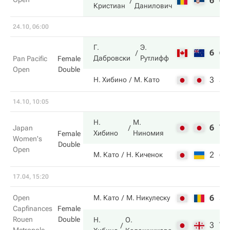
6
6
Кристиан
Данилович
24.10, 06:00
Г.
Э.
6
6
Дабровски
Рутлифф
Pan Pacific
Female
Open
Double
3
3
Н. Хибино
М. Като
14.10, 10:05
Н.
М.
6
7
Japan
Хибино
Ниномия
Female
Women's
Double
Open
2
6
М. Като
Н. Киченок
17.04, 15:20
6
5
Open
М. Като
М. Никулеску
Capfinances
Female
Rouen
Double
Н.
О.
3
7