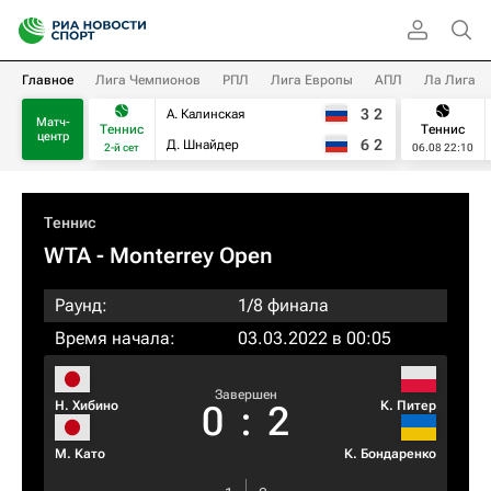
Главное
Лига Чемпионов
РПЛ
Лига Европы
АПЛ
Ла Лига
3
2
А. Калинская
Матч-
Теннис
Теннис
центр
6
2
Д. Шнайдер
2-й сет
06.08 22:10
Теннис
WTA
- Monterrey Open
Раунд:
1/8 финала
Время начала:
03.03.2022 в 00:05
Завершен
Н. Хибино
К. Питер
0
:
2
М. Като
К. Бондаренко