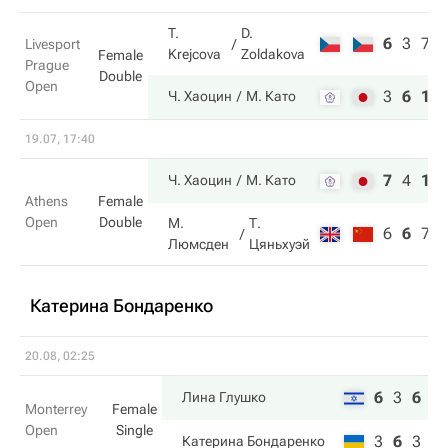
T.
D.
6
3
7
Livesport
Krejcova
Zoldakova
Female
Prague
Double
Open
3
6
10
Ч. Хаоцин
М. Като
19.07, 17:40
7
4
10
Ч. Хаоцин
М. Като
Athens
Female
Open
Double
М.
Т.
6
6
7
Люмсден
Цяньхуэй
Катерина Бондаренко
20.08, 02:25
6
3
6
Лина Глушко
Monterrey
Female
Open
Single
3
6
3
Катерина Бондаренко