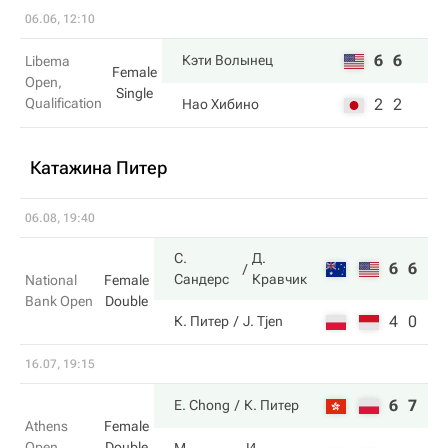
06.06, 12:10
6
6
Кэти Волынец
Libema
Female
Open,
Single
Qualification
2
2
Нао Хибино
Катажина Питер
06.08, 19:40
С.
Д.
6
6
Сандерс
Кравчик
National
Female
Bank Open
Double
4
0
К. Питер
J. Tjen
16.07, 19:15
6
7
E. Chong
К. Питер
Athens
Female
Open
Double