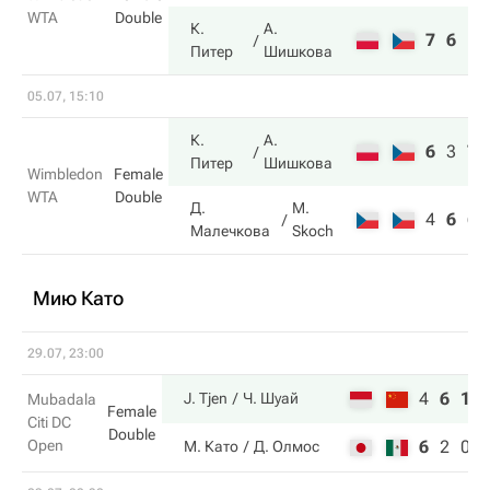
WTA
Double
К.
А.
7
6
Питер
Шишкова
05.07, 15:10
К.
А.
6
3
7
Питер
Шишкова
Wimbledon
Female
WTA
Double
Д.
M.
4
6
6
Малечкова
Skoch
Мию Като
29.07, 23:00
4
6
10
J. Tjen
Ч. Шуай
Mubadala
Female
Citi DC
Double
Open
6
2
0
М. Като
Д. Олмос