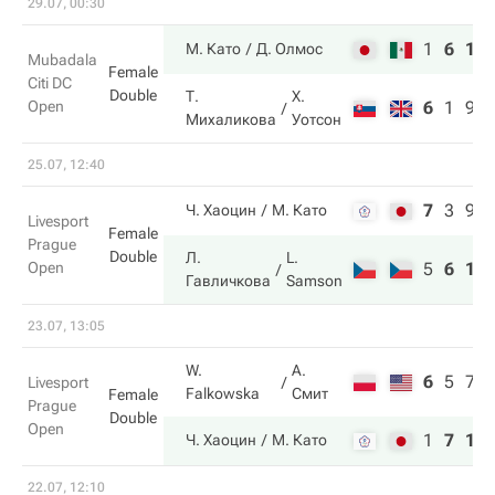
29.07, 00:30
1
6
11
М. Като
Д. Олмос
Mubadala
Female
Citi DC
Double
Т.
Х.
Open
6
1
9
Михаликова
Уотсон
25.07, 12:40
7
3
9
Ч. Хаоцин
М. Като
Livesport
Female
Prague
Double
Л.
L.
Open
5
6
11
Гавличкова
Samson
23.07, 13:05
W.
А.
6
5
7
Livesport
Falkowska
Смит
Female
Prague
Double
Open
1
7
10
Ч. Хаоцин
М. Като
22.07, 12:10