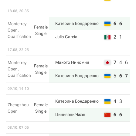
18.08, 20:35
6
6
Катерина Бондаренко
Monterrey
Female
Open,
Single
Qualification
2
1
Julia Garcia
17.08, 22:25
7
4
6
Макото Ниномия
Monterrey
Female
Open,
Single
Qualification
5
6
7
Катерина Бондаренко
09.10, 14:10
4
3
Катерина Бондаренко
Zhengzhou
Female
Open
Single
6
6
Циньвэнь Чжэн
08.10, 07:05