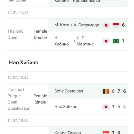
Metropole
Хибино
Калашникова
30.01, 14:15
6
7
М. Като
А. Сутджиади
Thailand
Female
Open
Double
Н.
И. Г.
1
6
Хибино
Мартинс
Нао Хибино
18.07, 15:25
Livesport
6
7
6
Sofia Costoulas
Prague
Female
Open,
Single
7
5
4
Нао Хибино
Qualification
14.07, 19:40
7
6
Клара Таусон