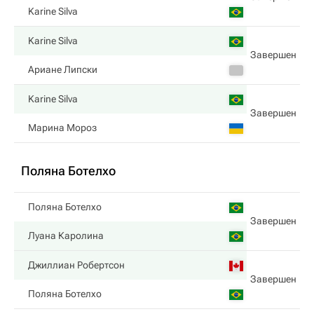
Karine Silva
Karine Silva
Завершен
Ариане Липски
Karine Silva
Завершен
Марина Мороз
Поляна Ботелхо
Поляна Ботелхо
Завершен
Луана Каролина
Джиллиан Робертсон
Завершен
Поляна Ботелхо