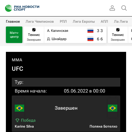
Главное
Лига Чемпионов
РПЛ
Лига Европы
АПЛ
Ла Лига
3
3
А. Калинская
Матч-
Теннис
Теннис
центр
6
6
Д. Шнайдер
Завершен
Завершен
MMA
UFC
Тур:
Время начала:
05.06.2022 в 00:00
Завершен
Karine Silva
Поляна Ботелхо