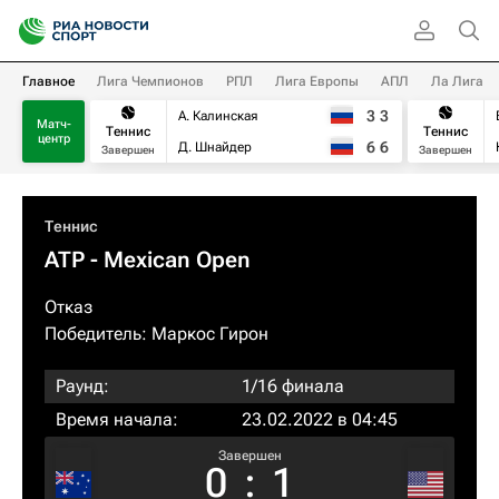
Главное
Лига Чемпионов
РПЛ
Лига Европы
АПЛ
Ла Лига
3
3
А. Калинская
Матч-
Теннис
Теннис
центр
6
6
Д. Шнайдер
Завершен
Завершен
Теннис
ATP
- Mexican Open
Отказ
Победитель:
Маркос Гирон
Раунд:
1/16 финала
Время начала:
23.02.2022 в 04:45
Завершен
0
:
1