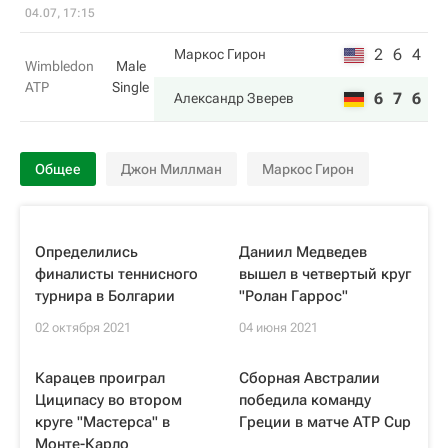
04.07, 17:15
2
6
4
Маркос Гирон
Wimbledon
Male
ATP
Single
6
7
6
Александр Зверев
Общее
Джон Миллман
Маркос Гирон
Определились
Даниил Медведев
финалисты теннисного
вышел в четвертый круг
турнира в Болгарии
"Ролан Гаррос"
02 октября 2021
04 июня 2021
Карацев проиграл
Сборная Австралии
Циципасу во втором
победила команду
круге "Мастерса" в
Греции в матче ATP Cup
Монте-Карло