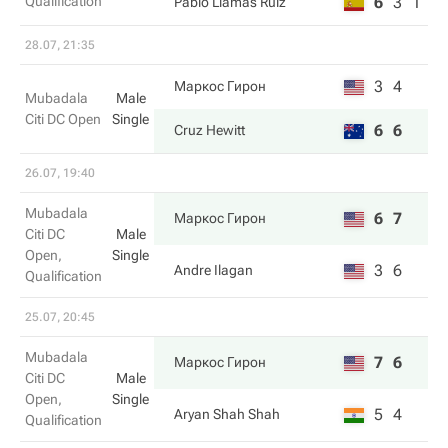
Qualification
6
3
1
Pablo Llamas Ruiz
28.07, 21:35
3
4
Маркос Гирон
Mubadala
Male
Citi DC Open
Single
6
6
Cruz Hewitt
26.07, 19:40
Mubadala
6
7
Маркос Гирон
Citi DC
Male
Open,
Single
3
6
Andre Ilagan
Qualification
25.07, 20:45
Mubadala
7
6
Маркос Гирон
Citi DC
Male
Open,
Single
5
4
Aryan Shah Shah
Qualification