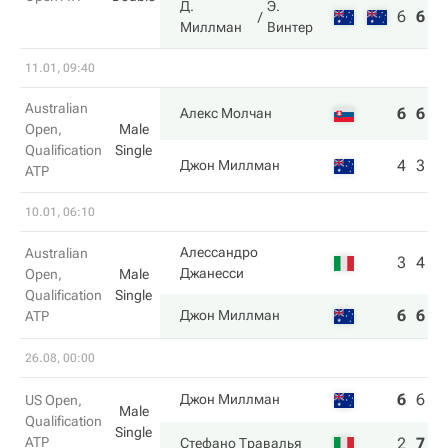
Д.
Э.
6
6
7
Миллман
Винтер
11.01, 09:40
Australian
6
6
Алекс Молчан
Open,
Male
Qualification
Single
4
3
Джон Миллман
ATP
10.01, 06:10
Алессандро
Australian
3
4
Джанесси
Open,
Male
Qualification
Single
6
6
Джон Миллман
ATP
26.08, 00:00
6
6
2
Джон Миллман
US Open,
Male
Qualification
Single
ATP
2
7
6
Стефано Травалья