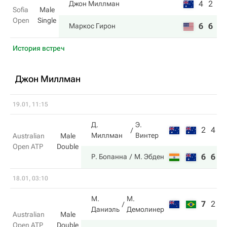
4
2
Джон Миллман
Sofia
Male
Open
Single
6
6
Маркос Гирон
История встреч
Джон Миллман
19.01, 11:15
Д.
Э.
2
4
Миллман
Винтер
Australian
Male
Open ATP
Double
6
6
Р. Бопанна
М. Эбден
18.01, 03:10
М.
М.
7
2
6
Даниэль
Демолинер
Australian
Male
Open ATP
Double