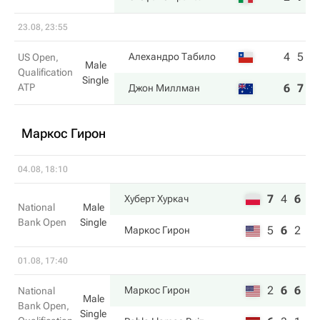
23.08, 23:55
4
5
Алехандро Табило
US Open,
Male
Qualification
Single
ATP
6
7
Джон Миллман
Маркос Гирон
04.08, 18:10
7
4
6
Хуберт Хуркач
National
Male
Bank Open
Single
5
6
2
Маркос Гирон
01.08, 17:40
2
6
6
Маркос Гирон
National
Male
Bank Open,
Single