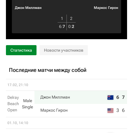
Джон Миллман
Маркос Гирон
1
2
6
:
7
0
:
2
Статистика
Новости участников
Последние матчи между собой
17.02, 21:10
6
7
Джон Миллман
Delray
Male
Beach
Single
Open
3
6
Маркос Гирон
01.10, 14:10