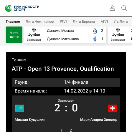
Главное
Лига Чемпионов
РПЛ
Лига Европы
АПЛ
Ла Лига
3
Динамо Москва
Матч-
Футбол
Футбол
центр
1
Динамо Махачкала
Завершен
Завершен
Теннис
ATP
- Open 13 Provence, Qualification
Раунд:
1/4 финала
Время начала:
14.02.2022 в 14:10
Завершен
2
:
0
Михаил Кукушкин
Марк-Андреа Хюслер
1
2