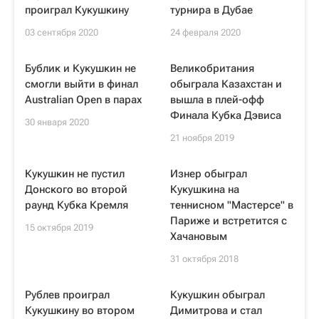
проиграл Кукушкину
турнира в Дубае
03 сентября 2020
24 февраля 2020
Бублик и Кукушкин не
Великобритания
смогли выйти в финал
обыграла Казахстан и
Australian Open в парах
вышла в плей-офф
Финала Кубка Дэвиса
30 января 2020
21 ноября 2019
Кукушкин не пустил
Изнер обыграл
Донского во второй
Кукушкина на
раунд Кубка Кремля
теннисном "Мастерсе" в
Париже и встретится с
15 октября 2019
Хачановым
31 октября 2018
Рублев проиграл
Кукушкин обыграл
Кукушкину во втором
Димитрова и стал