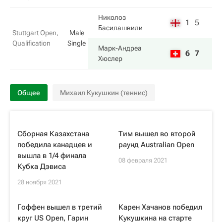
Николоз
1
5
Басилашвили
Stuttgart Open,
Male
Qualification
Single
Марк-Андреа
6
7
Хюслер
Общее
Михаил Кукушкин (теннис)
Сборная Казахстана
Тим вышел во второй
победила канадцев и
раунд Australian Open
вышла в 1/4 финала
08 февраля 2021
Кубка Дэвиса
28 ноября 2021
Гоффен вышел в третий
Карен Хачанов победил
круг US Open, Гарин
Кукушкина на старте