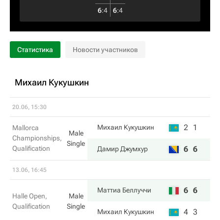
6
:
4
6
:
4
Статистика
Новости участников
Михаил Кукушкин
20.06, 15:30
2
1
Михаил Кукушкин
Mallorca
Male
Championships,
Single
Qualification
6
6
Дамир Джумхур
13.06, 16:45
6
6
Маттиа Беллуччи
Halle Open,
Male
Qualification
Single
4
3
Михаил Кукушкин