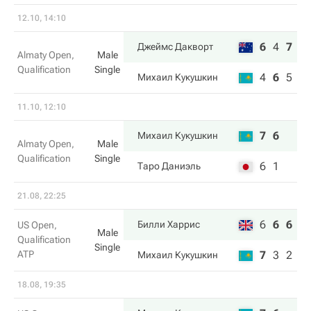
12.10, 14:10
6
4
7
Джеймс Дакворт
Almaty Open,
Male
Qualification
Single
4
6
5
Михаил Кукушкин
11.10, 12:10
7
6
Михаил Кукушкин
Almaty Open,
Male
Qualification
Single
6
1
Таро Даниэль
21.08, 22:25
6
6
6
Билли Харрис
US Open,
Male
Qualification
Single
ATP
7
3
2
Михаил Кукушкин
18.08, 19:35