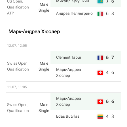
7
6
Михаил Кукушкин
US Open,
Male
Qualification
Single
ATP
6
3
Андреа Пеллегрино
Марк-Андреа Хюслер
12.07, 12:05
6
7
Clement Tabur
Swiss Open,
Male
Qualification
Single
Марк-Андреа
4
6
Хюслер
11.07, 11:05
Марк-Андреа
6
6
Хюслер
Swiss Open,
Male
Qualification
Single
4
3
Edas Butvilas