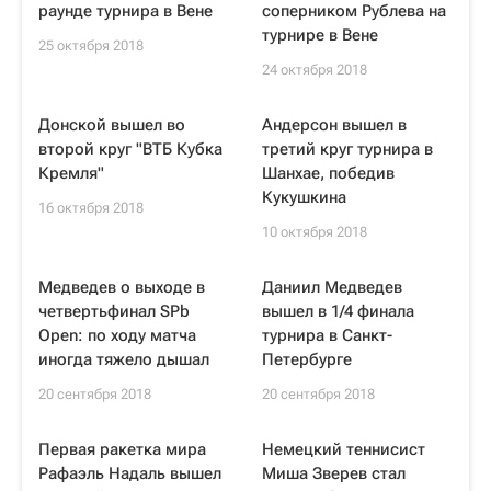
раунде турнира в Вене
соперником Рублева на
турнире в Вене
25 октября 2018
24 октября 2018
Донской вышел во
Андерсон вышел в
второй круг "ВТБ Кубка
третий круг турнира в
Кремля"
Шанхае, победив
Кукушкина
16 октября 2018
10 октября 2018
Медведев о выходе в
Даниил Медведев
четвертьфинал SPb
вышел в 1/4 финала
Open: по ходу матча
турнира в Санкт-
иногда тяжело дышал
Петербурге
20 сентября 2018
20 сентября 2018
Первая ракетка мира
Немецкий теннисист
Рафаэль Надаль вышел
Миша Зверев стал