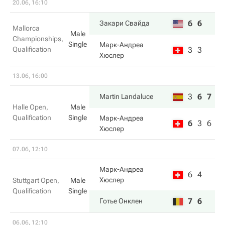
20.06, 16:10
6
6
Закари Свайда
Mallorca
Male
Championships,
Single
Марк-Андреа
Qualification
3
3
Хюслер
13.06, 16:00
3
6
7
Martin Landaluce
Halle Open,
Male
Qualification
Single
Марк-Андреа
6
3
6
Хюслер
07.06, 12:10
Марк-Андреа
6
4
Хюслер
Stuttgart Open,
Male
Qualification
Single
7
6
Готье Онклен
06.06, 12:10