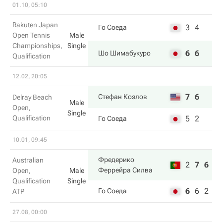
01.10, 05:10
Rakuten Japan
3
4
Го Соеда
Open Tennis
Male
Championships,
Single
6
6
Шо Шимабукуро
Qualification
12.02, 20:05
7
6
Стефан Козлов
Delray Beach
Male
Open,
Single
Qualification
5
2
Го Соеда
10.01, 09:45
Фредерико
Australian
2
7
6
Феррейра Силва
Open,
Male
Qualification
Single
6
6
2
Го Соеда
ATP
27.08, 00:00