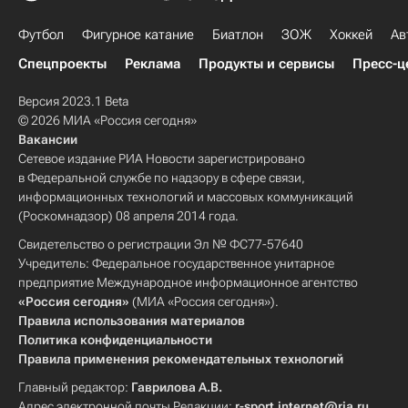
Футбол
Фигурное катание
Биатлон
ЗОЖ
Хоккей
Ав
Спецпроекты
Реклама
Продукты и сервисы
Пресс-ц
Версия 2023.1 Beta
© 2026 МИА «Россия сегодня»
Вакансии
Сетевое издание РИА Новости зарегистрировано
в Федеральной службе по надзору в сфере связи,
информационных технологий и массовых коммуникаций
(Роскомнадзор) 08 апреля 2014 года.
Свидетельство о регистрации Эл № ФС77-57640
Учредитель: Федеральное государственное унитарное
предприятие Международное информационное агентство
«Россия сегодня»
(МИА «Россия сегодня»).
Правила использования материалов
Политика конфиденциальности
Правила применения рекомендательных технологий
Главный редактор:
Гаврилова А.В.
Адрес электронной почты Редакции:
r-sport.internet@ria.ru