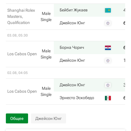
4
Бейбит Жукаев
Shanghai Rolex
Male
Masters,
Single
Qualification
6
Джейсон Юнг
03.08, 05:30
6
Борна Чорич
Male
Los Cabos Open
Single
1
Джейсон Юнг
02.08, 04:05
3
Джейсон Юнг
Male
Los Cabos Open
Single
6
Эрнесто Эскобедо
Общее
Джейсон Юнг