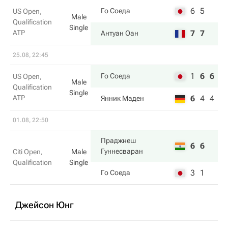
6
5
Го Соеда
US Open,
Male
Qualification
Single
ATP
7
7
Антуан Оан
25.08, 22:45
1
6
6
Го Соеда
US Open,
Male
Qualification
Single
ATP
6
4
4
Янник Маден
01.08, 22:50
Праджнеш
6
6
Гуннесваран
Citi Open,
Male
Qualification
Single
3
1
Го Соеда
Джейсон Юнг