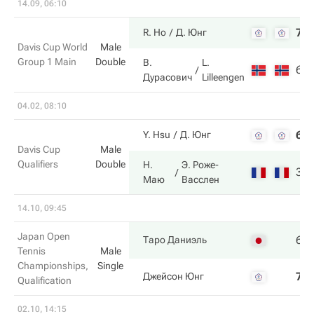
14.09, 06:10
7
R. Ho
Д. Юнг
Davis Cup World
Male
Group 1 Main
Double
В.
L.
6
Дурасович
Lilleengen
04.02, 08:10
6
Y. Hsu
Д. Юнг
Davis Cup
Male
Qualifiers
Double
Н.
Э. Роже-
3
Маю
Васслен
14.10, 09:45
Japan Open
6
Таро Даниэль
Tennis
Male
Championships,
Single
7
Джейсон Юнг
Qualification
02.10, 14:15