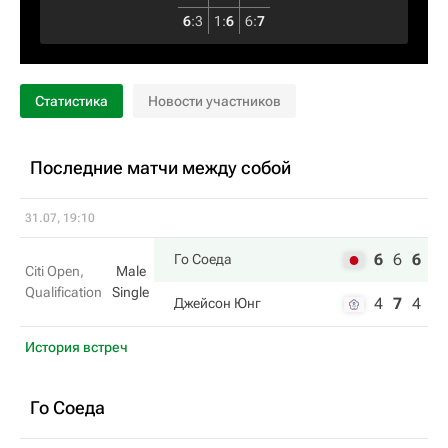
6
:
3
1
:
6
6
:
7
Статистика
Новости участников
Последние матчи между собой
31.07, 19:10
6
6
6
Го Соеда
Citi Open,
Male
Qualification
Single
4
7
4
Джейсон Юнг
История встреч
Го Соеда