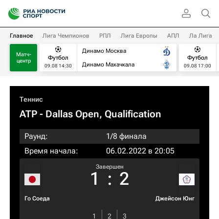
Главное
Лига Чемпионов
РПЛ
Лига Европы
АПЛ
Ла Лига
Динамо Москва
Матч-
Футбол
Футбол
центр
Динамо Махачкала
09.08 14:30
09.08 17:00
Теннис
ATP
- Dallas Open, Qualification
Раунд:
1/8 финала
Время начала:
06.02.2022 в 20:05
Завершен
1
:
2
Го Соеда
Джейсон Юнг
1
2
3