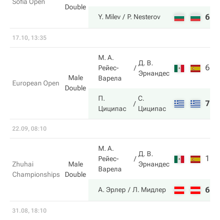
Sofia Open
Double
6
6
Y. Milev
P. Nesterov
17.10, 13:35
М. А.
Д. В.
6
6
Рейес-
Эрнандес
Male
Варела
European Open
Double
П.
С.
7
7
Циципас
Циципас
22.09, 08:10
М. А.
Д. В.
1
6
Рейес-
Эрнандес
Zhuhai
Male
Варела
Championships
Double
6
7
А. Эрлер
Л. Мидлер
31.08, 18:10