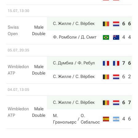
15.07, 13:30
6
6
С. Жилле
С. Вёрбек
Swiss
Male
Open
Double
4
4
Ф. Ромболи
Д. Смит
05.07, 20:35
7
6
С. Думбиа
Ф. Ребул
Wimbledon
Male
ATP
Double
6
2
С. Жилле
С. Вёрбек
04.07, 13:05
6
7
С. Жилле
С. Вёрбек
Wimbledon
Male
ATP
Double
М.
О.
4
6
Гранольерс
Себальос