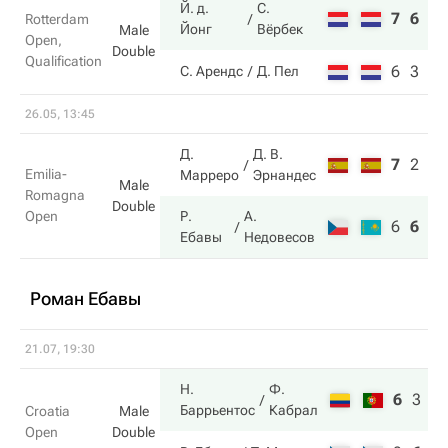
Й. д.
С.
7
6
Rotterdam
Йонг
Вёрбек
Male
Open,
Double
Qualification
6
3
С. Арендс
Д. Пел
26.05, 13:45
Д.
Д. В.
7
2
6
Emilia-
Марреро
Эрнандес
Male
Romagna
Double
Open
Р.
А.
6
6
10
Ебавы
Недовесов
Роман Ебавы
21.07, 19:30
Н.
Ф.
6
3
1
Баррьентос
Кабрал
Croatia
Male
Open
Double