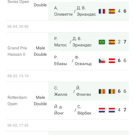
Swiss Open
Double
А.
Д. В.
4
6
10
Оливетти
Эрнандес
06.04, 20:05
Р.
Д. В.
2
7
10
Матос
Эрнандес
Grand Prix
Male
Hassan II
Double
Р.
Ф.
6
6
6
Ебавы
Освальд
08.02, 13:10
С.
Й.
6
6
10
Жилле
Флиген
Rotterdam
Male
Open
Double
Й. д.
С.
4
7
8
Йонг
Вёрбек
06.02, 17:55