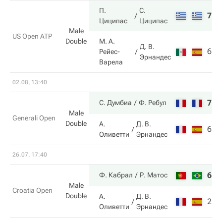
П.
С.
7
6
Циципас
Циципас
Male
US Open ATP
Double
М. А.
Д. В.
6
4
Рейес-
Эрнандес
Варела
02.08, 13:40
7
4
С. Думбиа
Ф. Ребул
Male
Generali Open
Double
А.
Д. В.
6
6
Оливетти
Эрнандес
26.07, 17:40
6
7
Ф. Кабрал
Р. Матос
Male
Croatia Open
Double
А.
Д. В.
2
6
Оливетти
Эрнандес