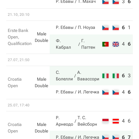
3
6
1
Р. Ебавы
Т. Махач
21.10, 20:10
6
1
5
Р. Ебавы
П. Ноуза
Erste Bank
Male
Open,
Double
Ф.
Г.
Qualification
4
6
1
Кабрал
Паттен
27.07, 21:50
С.
А.
6
3
1
Болелли
Вавассори
Croatia
Male
Open
Double
4
6
2
Р. Ебавы
И. Легечка
25.07, 17:40
Р.
Т. С.
4
6
Арнеодо
Вейсборн
Croatia
Male
Open
Double
6
7
Р. Ебавы
И. Легечка