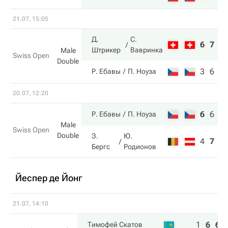
21.07, 15:05
Д.
С.
6
7
Штрикер
Вавринка
Male
Swiss Open
Double
3
6
Р. Ебавы
П. Ноуза
20.07, 12:20
6
6
1
Р. Ебавы
П. Ноуза
Male
Swiss Open
Double
З.
Ю.
4
7
9
Бергс
Родионов
Йеспер де Йонг
21.07, 14:10
1
6
6
Тимофей Скатов