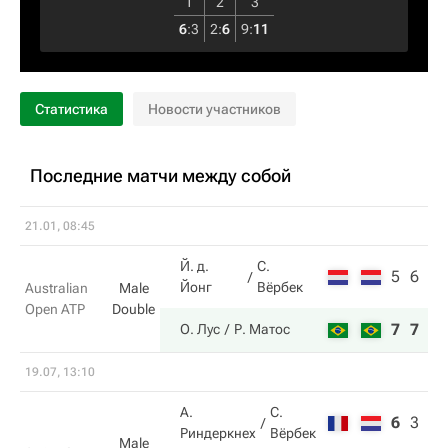
1
2
3
6
:
3
2
:
6
9
:
11
Статистика
Новости участников
Последние матчи между собой
21.01, 08:45
Й. д.
С.
5
6
Йонг
Вёрбек
Australian
Male
Open ATP
Double
7
7
О. Лус
Р. Матос
19.07, 13:10
А.
С.
6
3
5
Риндеркнех
Вёрбек
Male