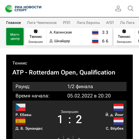
Главное
Лига Чемпионов
РПЛ
Лига Европы
АПЛ
Ла Лига
3
3
А. Калинская
Матч-
Теннис
Теннис
центр
6
6
Д. Шнайдер
Завершен
Завершен
Теннис
ATP
- Rotterdam Open, Qualification
Раунд:
1/2 финала
Время начала:
05.02.2022 в 20:20
Завершен
Р. Ебавы
Й. д. Йонг
1
:
2
Д. В. Эрнандес
С. Вёрбек