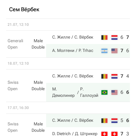
Сем Вёрбек
21.07, 12:10
6
7
1
С. Жилле
С. Вёрбек
Generali
Male
Open
Double
7
6
1
А. Молтени
P. Trhac
18.07, 12:10
7
4
5
С. Жилле
С. Вёрбек
Swiss
Male
Open
Double
М.
Р.
6
6
1
Демолинер
Галлоуэй
17.07, 16:30
5
6
1
С. Жилле
С. Вёрбек
Swiss
Male
Open
Double
7
3
5
D. Dietrich
Д. Штрикер