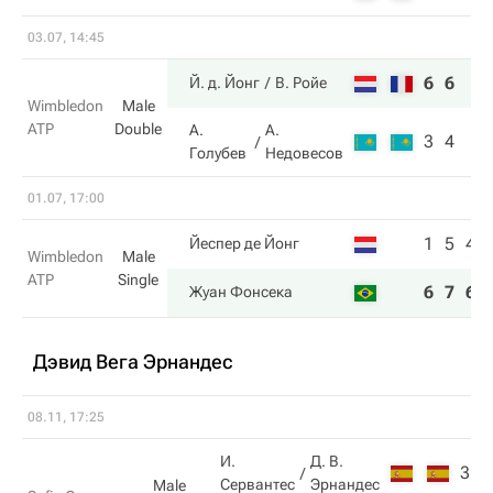
03.07, 14:45
6
6
Й. д. Йонг
В. Ройе
Wimbledon
Male
ATP
Double
А.
А.
3
4
Голубев
Недовесов
01.07, 17:00
1
5
4
Йеспер де Йонг
Wimbledon
Male
ATP
Single
6
7
6
Жуан Фонсека
Дэвид Вега Эрнандес
08.11, 17:25
И.
Д. В.
3
4
Сервантес
Эрнандес
Male