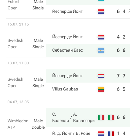
Estoril
Male
Open
Single
6
4
3
Йеспер де Йонг
16.07, 21:15
4
2
Йеспер де Йонг
Swedish
Male
Open
Single
6
6
Себастьян Баэс
13.07, 17:00
7
7
Йеспер де Йонг
Swedish
Male
Open
Single
6
5
Vilius Gaubas
04.07, 13:05
С.
А.
6
6
Болелли
Вавассори
Wimbledon
Male
ATP
Double
1
4
Й. д. Йонг
В. Ройе