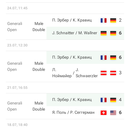
24.07, 11:45
2
6
П. Эрбер
К. Кравиц
Generali
Male
Open
Double
6
2
J. Schnaitter
M. Wallner
23.07, 12:30
6
6
П. Эрбер
К. Кравиц
Generali
Male
Open
Double
Л.
J.
3
4
Ноймайер
Schwaerzler
21.07, 16:55
4
7
П. Эрбер
К. Кравиц
Generali
Male
Open
Double
6
5
Я. Поль
Р. Сеггерман
18.07, 18:40