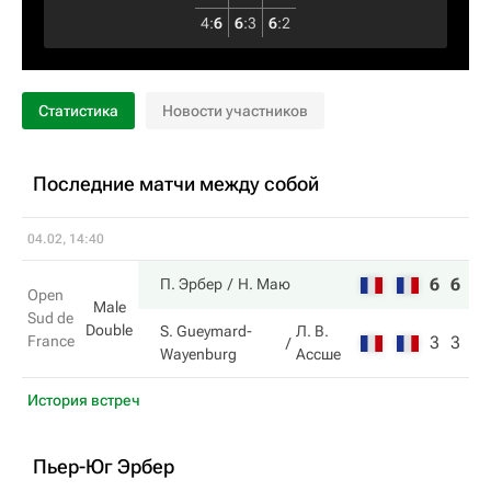
4
:
6
6
:
3
6
:
2
Статистика
Новости участников
Последние матчи между собой
04.02, 14:40
6
6
П. Эрбер
Н. Маю
Open
Male
Sud de
Double
S. Gueymard-
Л. В.
France
3
3
Wayenburg
Ассше
История встреч
Пьер-Юг Эрбер