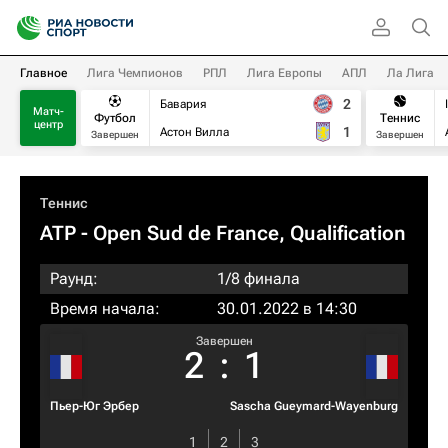
Главное
Лига Чемпионов
РПЛ
Лига Европы
АПЛ
Ла Лига
2
Бавария
Матч-
Футбол
Теннис
центр
1
Астон Вилла
Завершен
Завершен
Теннис
ATP
- Open Sud de France, Qualification
Раунд:
1/8 финала
Время начала:
30.01.2022 в 14:30
Завершен
2
:
1
Пьер-Юг Эрбер
Sascha Gueymard-Wayenburg
1
2
3