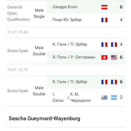
6
6
Сандро Копп
Generali
Male
Open,
Single
Qualification
4
4
Пьер-Юг Эрбер
17.07, 19:40
4
6
К. Гали
П. Эрбер
Male
Swiss Open
Double
6
3
Я. Поль
Р. Сеггерман
13.07, 12:10
6
6
К. Гали
П. Эрбер
Male
Swiss Open
Double
I.
Х. М.
2
1
Carou
Черундоло
Sascha Gueymard-Wayenburg