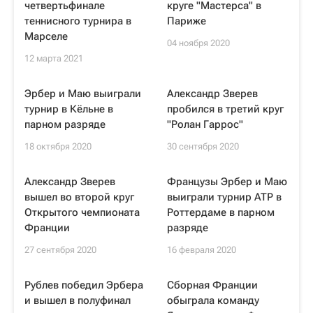
четвертьфинале
круге "Мастерса" в
теннисного турнира в
Париже
Марселе
04 ноября 2020
12 марта 2021
Эрбер и Маю выиграли
Александр Зверев
турнир в Кёльне в
пробился в третий круг
парном разряде
"Ролан Гаррос"
18 октября 2020
30 сентября 2020
Александр Зверев
Французы Эрбер и Маю
вышел во второй круг
выиграли турнир ATP в
Открытого чемпионата
Роттердаме в парном
Франции
разряде
27 сентября 2020
16 февраля 2020
Рублев победил Эрбера
Сборная Франции
и вышел в полуфинал
обыграла команду