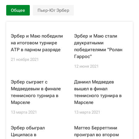
Общее
Пьер-Юг Эрбер
Эрбер и Маю победили
Эрбер и Маю стали
на итоговом турнире
двукратными
АТР в парном разряде
победителями "Ролан
Гаррос"
21 ноября 2021
12 июня 2021
Эрбер сыграет с
Даниил Медведев
Медведевым в финале
вышел в финал
теннисного турнира в
теннисного турнира в
Марселе
Марселе
13 марта 2021
13 марта 2021
Эрбер обыграл
Маттео Берреттини
Циципаса в
проиграл во втором