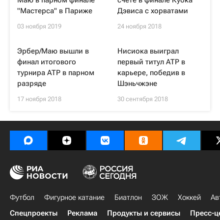
Маю в парном финале
счете в финале Кубка
"Мастерса" в Париже
Дэвиса с хорватами
03 ноября 2019
24 ноября 2018
Эрбер/Маю вышли в
Нисиока выиграл
финал итогового
первый титул ATP в
турнира ATP в парном
карьере, победив в
разряде
Шэньчжэне
17 ноября 2018
30 сентября 2018
Футбол
Фигурное катание
Биатлон
ЗОЖ
Хоккей
Ав
Спецпроекты
Реклама
Продукты и сервисы
Пресс-ц