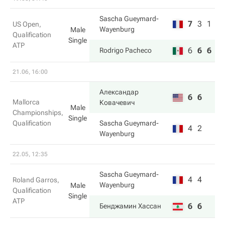
Sascha Gueymard-
7
3
1
US Open,
Wayenburg
Male
Qualification
Single
ATP
6
6
6
Rodrigo Pacheco
21.06, 16:00
Александар
6
6
Mallorca
Ковачевич
Male
Championships,
Single
Qualification
Sascha Gueymard-
4
2
Wayenburg
22.05, 12:35
Sascha Gueymard-
4
4
Roland Garros,
Wayenburg
Male
Qualification
Single
ATP
6
6
Бенджамин Хассан