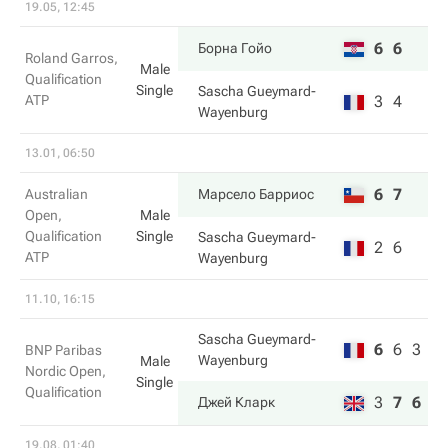
19.05, 12:45
6
6
Борна Гойо
Roland Garros,
Male
Qualification
Single
Sascha Gueymard-
ATP
3
4
Wayenburg
13.01, 06:50
6
7
Australian
Марсело Барриос
Open,
Male
Qualification
Single
Sascha Gueymard-
2
6
ATP
Wayenburg
11.10, 16:15
Sascha Gueymard-
6
6
3
BNP Paribas
Wayenburg
Male
Nordic Open,
Single
Qualification
3
7
6
Джей Кларк
19.08, 01:40