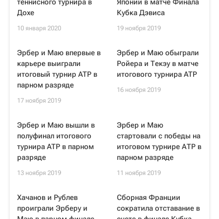
теннисного турнира в
Японии в матче Финала
Дохе
Кубка Дэвиса
10 января 2020
19 ноября 2019
Эрбер и Маю впервые в
Эрбер и Маю обыграли
карьере выиграли
Ройера и Текэу в матче
итоговый турнир ATP в
итогового турнира ATP
парном разряде
16 ноября 2019
17 ноября 2019
Эрбер и Маю вышли в
Эрбер и Маю
полуфинал итогового
стартовали с победы на
турнира ATP в парном
итоговом турнире АТР в
разряде
парном разряде
13 ноября 2019
11 ноября 2019
Хачанов и Рублев
Сборная Франции
проиграли Эрберу и
сократила отставание в