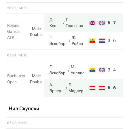
26.05, 14:25
Д.
Л.
6
7
Roland
Кэш
Гласспол
Male
Garros
Double
ATP
Г.
Ж.
3
6
Эскобар
Ройер
01.04, 14:10
Г.
М.
3
4
Эскобар
Уиллис
Bucharest
Male
Open
Double
А.
Л.
6
6
Эрлер
Мидлер
Нил Скупски
07.08, 21:50