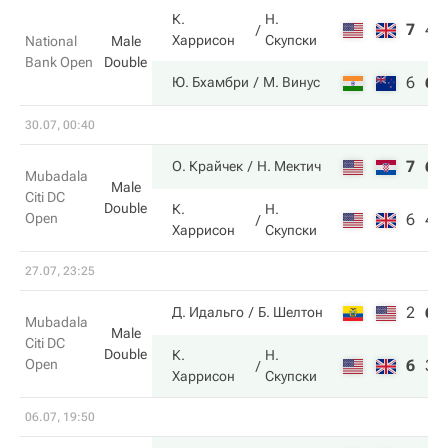
К.
Н.
7
4
Харрисон
Скупски
National
Male
Bank Open
Double
6
6
Ю. Бхамбри
М. Винус
30.07, 00:40
7
6
О. Крайчек
Н. Мектич
Mubadala
Male
Citi DC
Double
К.
Н.
Open
6
4
Харрисон
Скупски
27.07, 23:25
2
6
Д. Идальго
Б. Шелтон
Mubadala
Male
Citi DC
Double
К.
Н.
Open
6
3
Харрисон
Скупски
06.07, 19:50