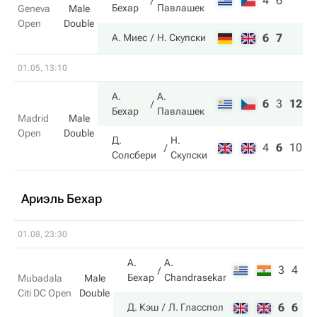
4
6
Бехар
Павлашек
Geneva
Male
Open
Double
6
7
А. Миес
Н. Скупски
01.05, 13:10
А.
А.
6
3
12
Бехар
Павлашек
Madrid
Male
Open
Double
Д.
Н.
4
6
10
Солсбери
Скупски
Ариэль Бехар
01.08, 23:30
А.
A.
3
4
Бехар
Chandrasekar
Mubadala
Male
Citi DC Open
Double
6
6
Д. Кэш
Л. Гласспол