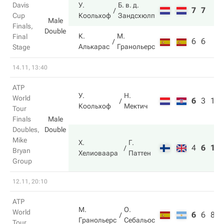
Davis
У.
Б. в. д.
7
7
Cup
Коольхоф
Зандсхюлп
Male
Finals,
Double
К.
М.
Final
6
6
Алькарас
Гранольерс
Stage
14.11, 13:40
ATP
У.
Н.
World
6
3
10
Коольхоф
Мектич
Tour
Finals
Male
Doubles,
Double
Mike
Х.
Г.
4
6
12
Bryan
Хелиоваара
Паттен
Group
12.11, 20:10
ATP
М.
О.
World
6
6
8
Гранольерс
Себальос
Tour