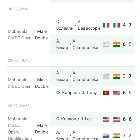
30.07, 22:45
С.
А.
4
7
9
Болелли
Вавассори
Mubadala
Male
Citi DC Open
Double
А.
A.
6
5
1
Бехар
Chandrasekar
29.07, 19:45
А.
A.
3
7
1
Бехар
Chandrasekar
Mubadala
Male
Citi DC Open
Double
6
6
8
Ф. Кабрал
J. Tracy
25.07, 23:55
6
6
Mubadala
С. Козлов
J. Lee
Citi DC
Male
Open,
Double
А.
A.
3
2
Qualification
Бехар
Chandrasekar