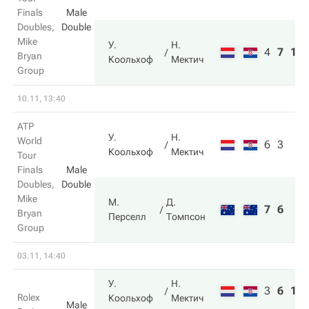
Finals
Male
Doubles,
Double
Mike
У.
Н.
4
7
10
Bryan
Коольхоф
Мектич
Group
10.11, 13:40
ATP
У.
Н.
World
6
3
Коольхоф
Мектич
Tour
Finals
Male
Doubles,
Double
Mike
М.
Д.
7
6
Bryan
Перселл
Томпсон
Group
03.11, 14:40
У.
Н.
3
6
10
Rolex
Коольхоф
Мектич
Male