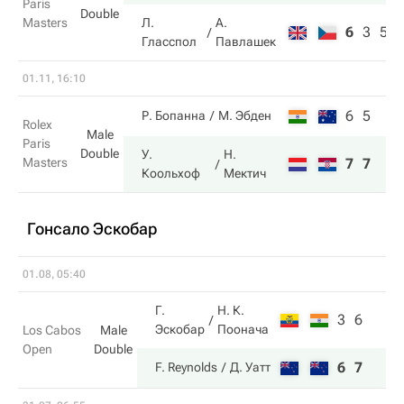
Paris
Double
Masters
Л.
А.
6
3
5
Гласспол
Павлашек
01.11, 16:10
6
5
Р. Бопанна
М. Эбден
Rolex
Male
Paris
Double
У.
Н.
Masters
7
7
Коольхоф
Мектич
Гонсало Эскобар
01.08, 05:40
Г.
Н. К.
3
6
Эскобар
Поонача
Los Cabos
Male
Open
Double
6
7
F. Reynolds
Д. Уатт