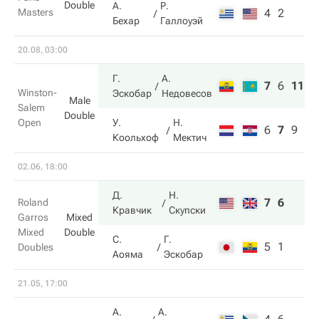
Double
А.
Р.
Masters
4
2
Бехар
Галлоуэй
20.08, 03:00
Г.
А.
7
6
11
Winston-
Эскобар
Недовесов
Male
Salem
Double
Open
У.
Н.
6
7
9
Коольхоф
Мектич
02.06, 18:00
Д.
Н.
7
6
Roland
Кравчик
Скупски
Garros
Mixed
Mixed
Double
С.
Г.
5
1
Doubles
Аояма
Эскобар
21.05, 17:00
А.
А.