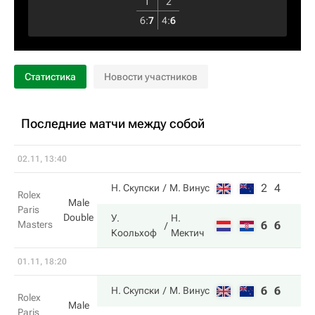
1
2
6
:
7
4
:
6
Статистика
Новости участников
Последние матчи между собой
02.11, 13:40
2
4
Н. Скупски
М. Винус
Rolex
Male
Paris
Double
У.
Н.
Masters
6
6
Коольхоф
Мектич
01.11, 18:20
6
6
Н. Скупски
М. Винус
Rolex
Male
Paris