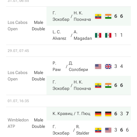
31.07, 06:55
Г.
Н. К.
6
6
Эскобар
Поонача
Los Cabos
Male
Open
Double
L. C.
A.
1
1
Alvarez
Magadan
29.07, 07:45
Р.
Д.
3
4
Рам
Солсбери
Los Cabos
Male
Open
Double
Г.
Н. К.
6
6
Эскобар
Поонача
01.07, 16:35
6
3
7
К. Кравиц
Т. Пюц
Wimbledon
Male
ATP
Double
Г.
R.
3
6
6
Эскобар
Stalder