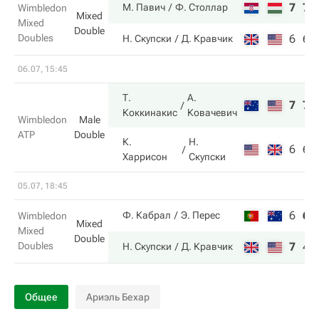
7
7
М. Павич
Ф. Столлар
Wimbledon
Mixed
Mixed
Double
Doubles
6
6
Н. Скупски
Д. Кравчик
06.07, 15:45
Т.
А.
7
7
Коккинакис
Ковачевич
Wimbledon
Male
ATP
Double
К.
Н.
6
6
Харрисон
Скупски
05.07, 18:45
6
6
Ф. Кабрал
Э. Перес
Wimbledon
Mixed
Mixed
Double
Doubles
7
4
Н. Скупски
Д. Кравчик
Общее
Ариэль Бехар