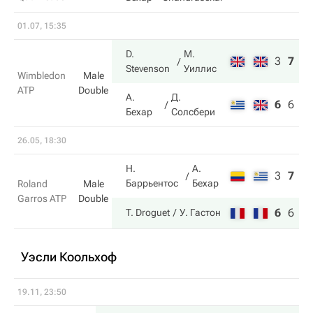
01.07, 15:35
D.
М.
3
7
6
Stevenson
Уиллис
Wimbledon
Male
ATP
Double
А.
Д.
6
6
3
Бехар
Солсбери
26.05, 18:30
Н.
А.
3
7
3
Баррьентос
Бехар
Roland
Male
Garros ATP
Double
6
6
6
T. Droguet
У. Гастон
Уэсли Коольхоф
19.11, 23:50