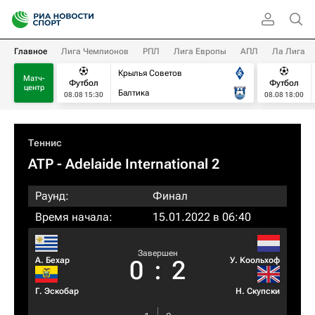
Главное
Лига Чемпионов
РПЛ
Лига Европы
АПЛ
Ла Лига
Крылья Советов
Матч-
Футбол
Футбол
центр
Балтика
08.08 15:30
08.08 18:00
Теннис
ATP
- Adelaide International 2
Раунд:
Финал
Время начала:
15.01.2022 в 06:40
Завершен
А. Бехар
У. Коольхоф
0
:
2
Г. Эскобар
Н. Скупски