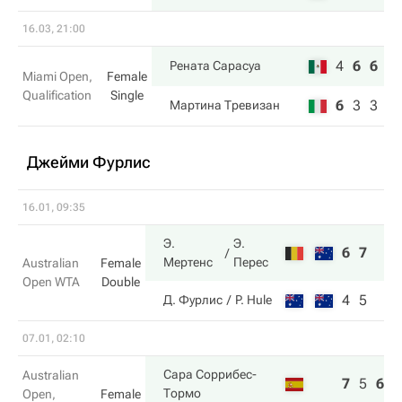
16.03, 21:00
4
6
6
Рената Сарасуа
Miami Open,
Female
Qualification
Single
6
3
3
Мартина Тревизан
Джейми Фурлис
16.01, 09:35
Э.
Э.
6
7
Мертенс
Перес
Australian
Female
Open WTA
Double
4
5
Д. Фурлис
P. Hule
07.01, 02:10
Сара Соррибес-
Australian
7
5
6
Тормо
Open,
Female