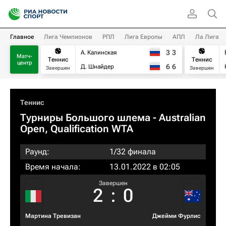
Главное
Лига Чемпионов
РПЛ
Лига Европы
АПЛ
Ла Лига
3
3
А. Калинская
Матч-
Теннис
Теннис
центр
6
6
Д. Шнайдер
Завершен
Завершен
Теннис
Турниры Большого шлема
- Australian
Open, Qualification WTA
Раунд:
1/32 финала
Время начала:
13.01.2022 в 02:05
Завершен
2
:
0
Мартина Тревизан
Джейми Фурлис