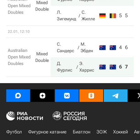
Mixed
Open Mixed
Double
Doubles
Л.
С.
5
5
Зигемунд
Жилле
22.01, 12:10
С.
М.
4
6
Australian
Сандерс
Эбден
Mixed
Open Mixed
Double
Doubles
Д.
Э.
6
7
Фурлис
Харрис
Футбол
Фигурное катание
Биатлон
ЗОЖ
Хоккей
Ав