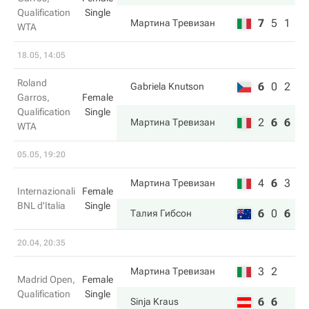
Qualification
Single
7
5
1
Мартина Тревизан
WTA
18.05, 14:05
Roland
6
0
2
Gabriela Knutson
Garros,
Female
Qualification
Single
2
6
6
Мартина Тревизан
WTA
05.05, 19:20
4
6
3
Мартина Тревизан
Internazionali
Female
BNL d'Italia
Single
6
0
6
Талия Гибсон
20.04, 20:35
3
2
Мартина Тревизан
Madrid Open,
Female
Qualification
Single
6
6
Sinja Kraus