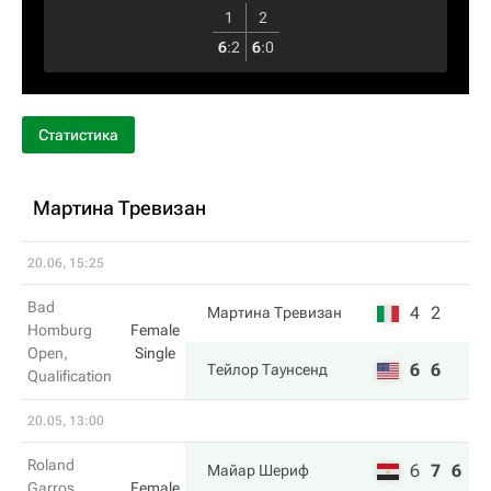
1
2
6
:
2
6
:
0
Статистика
Мартина Тревизан
20.06, 15:25
Bad
4
2
Мартина Тревизан
Homburg
Female
Open,
Single
6
6
Тейлор Таунсенд
Qualification
20.05, 13:00
Roland
6
7
6
Майар Шериф
Garros,
Female