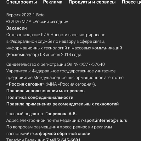
Спецпроекты
Реклама
Продукты и сервисы
Пресс-ц
Версия 2023.1 Beta
© 2026 МИА «Россия сегодня»
Вакансии
Сетевое издание РИА Новости зарегистрировано
в Федеральной службе по надзору в сфере связи,
информационных технологий и массовых коммуникаций
(Роскомнадзор) 08 апреля 2014 года.
Свидетельство о регистрации Эл № ФС77-57640
Учредитель: Федеральное государственное унитарное
предприятие Международное информационное агентство
«Россия сегодня»
(МИА «Россия сегодня»).
Правила использования материалов
Политика конфиденциальности
Правила применения рекомендательных технологий
Главный редактор:
Гаврилова А.В.
Адрес электронной почты Редакции:
r-sport.internet@ria.ru
По вопросам размещения пресс-релизов и рекламы
воспользуйтесь
формой обратной связи
Телефон Редакции:
7 (495) 645-6601