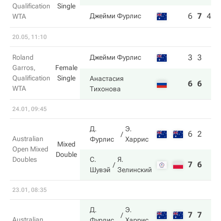
Qualification
Single
6
7
4
Джейми Фурлис
WTA
20.05, 11:10
3
3
Roland
Джейми Фурлис
Garros,
Female
Qualification
Single
Анастасия
6
6
WTA
Тихонова
24.01, 09:45
Д.
Э.
6
2
Australian
Фурлис
Харрис
Mixed
Open Mixed
Double
Doubles
С.
Я.
7
6
Шувэй
Зелинский
23.01, 08:35
Д.
Э.
7
7
Australian
Фурлис
Харрис