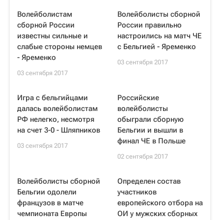
Волейболистам
Волейболисты сборной
сборной России
России правильно
известны сильные и
настроились на матч ЧЕ
слабые стороны немцев
с Бельгией - Яременко
- Яременко
03 сентября 2017
03 сентября 2017
Игра с бельгийцами
Российские
далась волейболистам
волейболисты
РФ нелегко, несмотря
обыграли сборную
на счет 3-0 - Шляпников
Бельгии и вышли в
финал ЧЕ в Польше
03 сентября 2017
02 сентября 2017
Волейболисты сборной
Определен состав
Бельгии одолели
участников
французов в матче
европейского отбора на
чемпионата Европы
ОИ у мужских сборных