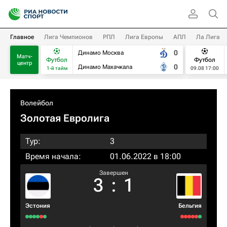
Главное
Лига Чемпионов
РПЛ
Лига Европы
АПЛ
Ла Лига
0
Динамо Москва
Матч-
Футбол
Футбол
центр
0
Динамо Махачкала
1-й тайм
09.08 17:00
Волейбол
Золотая Евролига
Тур:
3
Время начала:
01.06.2022 в 18:00
Завершен
3
:
1
Эстония
Бельгия