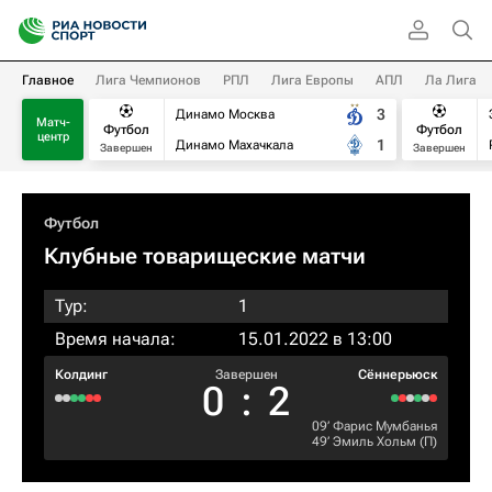
Главное
Лига Чемпионов
РПЛ
Лига Европы
АПЛ
Ла Лига
3
Динамо Москва
Матч-
Футбол
Футбол
центр
1
Динамо Махачкала
Завершен
Завершен
Футбол
Клубные товарищеские матчи
Тур:
1
Время начала:
15.01.2022 в 13:00
Колдинг
Завершен
Сённерьюск
0
:
2
09‎’‎
Фарис Мумбанья
49‎’‎
Эмиль Хольм
(П)