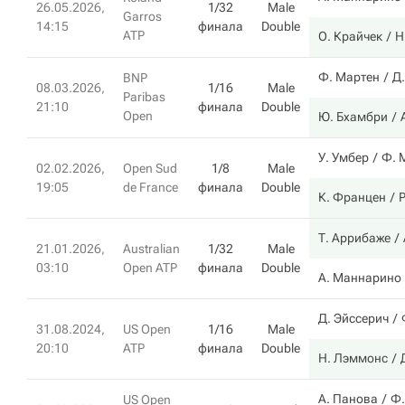
26.05.2026,
1/32
Male
Garros
14:15
финала
Double
ATP
О. Крайчек
Н
Ф. Мартен
Д.
BNP
08.03.2026,
1/16
Male
Paribas
21:10
финала
Double
Open
Ю. Бхамбри
У. Умбер
Ф. 
02.02.2026,
Open Sud
1/8
Male
19:05
de France
финала
Double
К. Францен
Р
Т. Аррибаже
21.01.2026,
Australian
1/32
Male
03:10
Open ATP
финала
Double
А. Маннарино
Д. Эйссерич
31.08.2024,
US Open
1/16
Male
20:10
ATP
финала
Double
Н. Лэммонс
А. Панова
Ф.
US Open