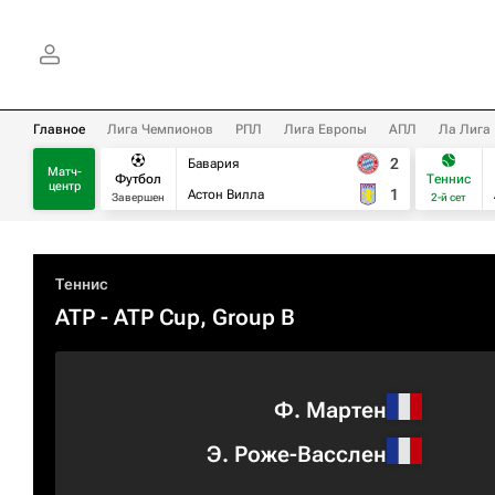
Главное
Лига Чемпионов
РПЛ
Лига Европы
АПЛ
Ла Лига
2
Бавария
Матч-
Футбол
Теннис
центр
1
Астон Вилла
Завершен
2-й сет
Теннис
ATP
- ATP Cup, Group B
Ф. Мартен
Э. Роже-Васслен