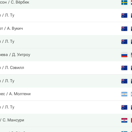
ссон
С. Вёрбек
л
Л. Ту
рт
А. Вукич
л
Л. Ту
чева
Д. Уитроу
л
Л. Сэвилл
л
Л. Ту
лес
А. Молтени
л
Л. Ту
С. Мансури