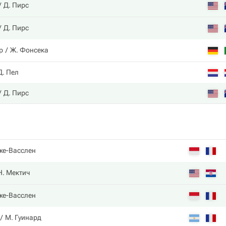
Д. Пирс
Д. Пирс
р
Ж. Фонсека
Д. Пел
Д. Пирс
же-Васслен
Н. Мектич
же-Васслен
М. Гуинард