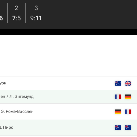
2
3
6
7
:
5
9
:
11
Суон
лен
Л. Зигемунд
Э. Роже-Васслен
Д. Пирс