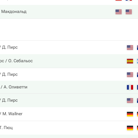
. Макдональд
Д. Пирс
рс
О. Себальос
Д. Пирс
А. Оливетти
Д. Пирс
M. Wallner
Т. Пюц