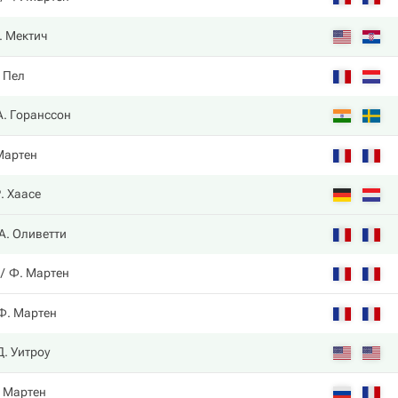
. Мектич
 Пел
А. Горанссон
Мартен
. Хаасе
А. Оливетти
Ф. Мартен
Ф. Мартен
Д. Уитроу
 Мартен