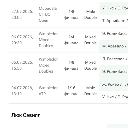
У. Нис
Э. Ро
Mubadala
27.07.2026,
1/8
Male
Citi DC
20:05
финала
Double
Open
Т. Аррибаже
Э. Роже-Васс
Wimbledon
06.07.2026,
1/4
Mixed
Mixed
20:30
финала
Double
Doubles
М. Аревало
Л. Гласспол
Wimbledon
05.07.2026,
1/8
Mixed
Mixed
16:50
финала
Double
Doubles
Э. Роже-Васс
Ж. Ройер
T.
04.07.2026,
Wimbledon
1/16
Male
13:10
ATP
финала
Double
У. Нис
Э. Ро
Люк Сэвилл