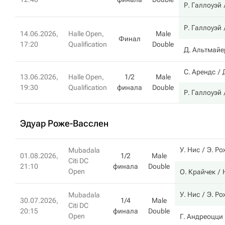
Р. Галлоуэй
Р. Галлоуэй
14.06.2026,
Halle Open,
Male
Финал
17:20
Qualification
Double
Д. Альтмайе
С. Арендс
13.06.2026,
Halle Open,
1/2
Male
19:30
Qualification
финала
Double
Р. Галлоуэй
Эдуар Роже-Васслен
У. Нис
Э. Ро
Mubadala
01.08.2026,
1/2
Male
Citi DC
21:10
финала
Double
Open
О. Крайчек
У. Нис
Э. Ро
Mubadala
30.07.2026,
1/4
Male
Citi DC
20:15
финала
Double
Open
Г. Андреоцци