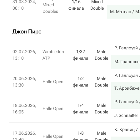
31.08.2024,
1/16
Mixed
Mixed
00:10
финала
Double
Doubles
М. Матеас
М
Джон Пирс
Р. Галлоуэй
02.07.2026,
Wimbledon
1/32
Male
13:10
ATP
финала
Double
М. Гранолье
Р. Галлоуэй
20.06.2026,
1/2
Male
Halle Open
13:30
финала
Double
Т. Аррибаже
Р. Галлоуэй
18.06.2026,
1/4
Male
Halle Open
16:05
финала
Double
J. Schnaitter
К. Кравиц
17.06.2026,
1/8
Male
Halle Open
12:40
финала
Double