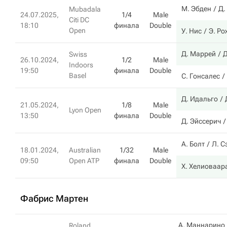
М. Эбден
Д.
Mubadala
24.07.2025,
1/4
Male
Citi DC
18:10
финала
Double
Open
У. Нис
Э. Ро
Д. Маррей
Д
Swiss
26.10.2024,
1/2
Male
Indoors
19:50
финала
Double
Basel
С. Гонсалес
Д. Идальго
21.05.2024,
1/8
Male
Lyon Open
13:50
финала
Double
Д. Эйссерич
А. Болт
Л. С
18.01.2024,
Australian
1/32
Male
09:50
Open ATP
финала
Double
Х. Хелиоваар
Фабрис Мартен
А. Маннарино
Roland