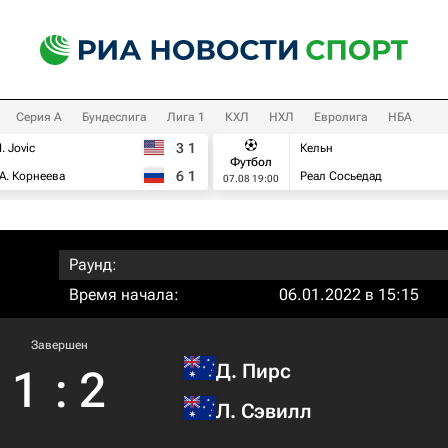
Серия А
Бундеслига
Лига 1
КХЛ
НХЛ
Евролига
НБА
3
1
I. Jovic
Кельн
Футбол
6
1
А. Корнеева
Реал Сосьедад
07.08 19:00
Раунд:
Время начала:
06.01.2022 в 15:15
Завершен
Д. Пирс
1
:
2
Л. Сэвилл