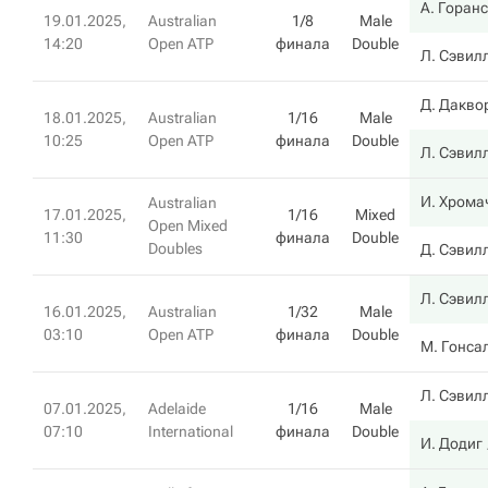
А. Горан
19.01.2025,
Australian
1/8
Male
14:20
Open ATP
финала
Double
Л. Сэвил
Д. Дакво
18.01.2025,
Australian
1/16
Male
10:25
Open ATP
финала
Double
Л. Сэвил
И. Хрома
Australian
17.01.2025,
1/16
Mixed
Open Mixed
11:30
финала
Double
Doubles
Д. Сэвил
Л. Сэвил
16.01.2025,
Australian
1/32
Male
03:10
Open ATP
финала
Double
М. Гонса
Л. Сэвил
07.01.2025,
Adelaide
1/16
Male
07:10
International
финала
Double
И. Додиг