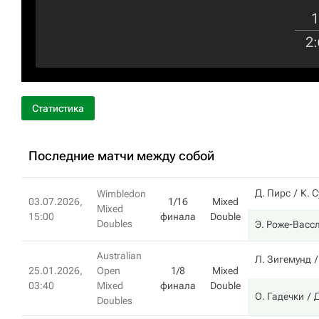
1
2
:
Статистика
Последние матчи между собой
Д. Пирс
К. 
Wimbledon
03.07.2026,
1/16
Mixed
Mixed
15:00
финала
Double
Doubles
Э. Роже-Васс
Australian
Л. Зигемунд
25.01.2026,
Open
1/8
Mixed
03:40
Mixed
финала
Double
О. Гадечки
Doubles