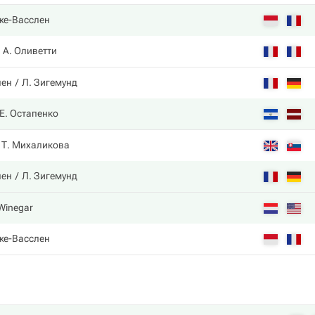
же-Васслен
А. Оливетти
лен
Л. Зигемунд
Е. Остапенко
Т. Михаликова
лен
Л. Зигемунд
 Winegar
же-Васслен