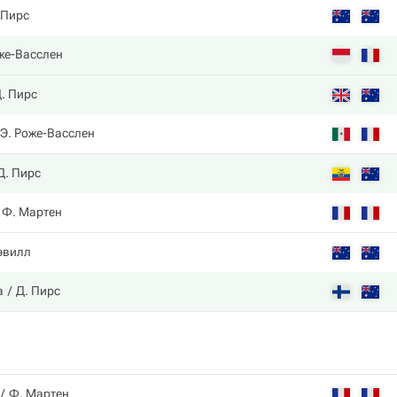
 Пирс
же-Васслен
. Пирс
Э. Роже-Васслен
Д. Пирс
Ф. Мартен
эвилл
а
Д. Пирс
Ф. Мартен