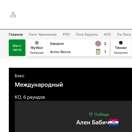
Главное
Лига Чемпионов
РПЛ
Лига Европы
АПЛ
Ла Лига
2
Бавария
Матч-
Футбол
Теннис
центр
1
Астон Вилла
Завершен
Завершен
Бокс
Международный
KO, 6 раундов
Ален Бабич