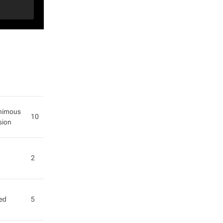
nimous
10
sion
2
red
5