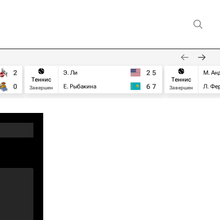
2
2
5
Э. Ли
М. Ан
Теннис
Теннис
0
6
7
Е. Рыбакина
Л. Фе
Завершен
Завершен