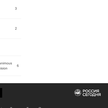
3
2
animous
6
ision