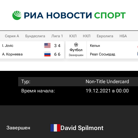
Серия А
Бундеслига
Лига 1
КХЛ
НХЛ
Евролига
НБА
3
4
I. Jovic
Кельн
Футбол
6
6
А. Корнеева
Реал Сосьедад
Завершен
Тур:
Non-Title Undercard
Время начала:
19.12.2021 в 00:00
David Spilmont
Завершен