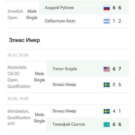
6
6
Андрей Рублев
Swedish
Male
Open
Single
1
2
Себастьян Баэс
Элиас Имер
25.07, 22:00
Mubadala
6
7
Trevor Svajda
Citi DC
Male
Open,
Single
0
6
Элиас Имер
Qualification
24.06, 18:00
4
1
Элиас Имер
Wimbledon,
Male
Qualification
Single
ATP
6
6
Тимофей Скатов