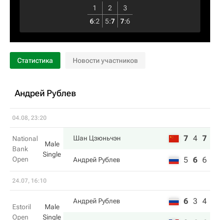
1
2
3
6
:
2
5
:
7
7
:
6
Статистика
Новости участников
Андрей Рублев
04.08, 23:20
7
4
7
Шан Цзюньчэн
National
Male
Bank
Single
Open
5
6
6
Андрей Рублев
24.07, 16:10
6
3
4
Андрей Рублев
Estoril
Male
Open
Single