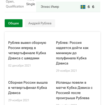
Open,
Single
Qualification
6
6
Элиас Имер
Общее
Андрей Рублев
Рублев вывел сборную
Рублев: Россия
России вперед в
надеется дойти как
четвертьфинале Кубка
минимум до
Дэвиса с шведами
полуфинала Кубка
Дэвиса
02 декабря 2021
29 ноября 2021
Сборная России вышла
Испанцы повели в
в четвертьфинал Кубка
матче Кубка Дэвиса с
Дэвиса
Россией после
проигрыша Рублева
29 ноября 2021