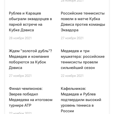
28 ноября 2021
Рублев и Карацев
Российские теннисисты
обыграли эквадорцев в
повели в матче Кубка
парной встрече на
Дэвиса против команды
Кубке Дэвиса
Эквадора
28 ноября 2021
27 ноября 2021
Ждем "золотой дубль"?
Медведев и три
Медведев и компания
мушкетера: российские
поборются за Кубок
теннисисты провели
Дэвиса
сильнейший сезон
27 ноября 2021
22 ноября 2021
Финал чемпионов:
Кафельников:
Зверев победил
Медведев и Рублев
Медведева на итоговом
подтвердили высокий
турнире ATP
уровень тенниса в
России
22 ноября 2021