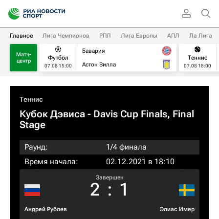
Главное
Лига Чемпионов
РПЛ
Лига Европы
АПЛ
Ла Лига
Бавария
Матч-
Футбол
Теннис
центр
Астон Вилла
07.08 15:00
07.08 18:00
Теннис
Кубок Дэвиса - Davis Cup Finals, Final
Stage
Раунд:
1/4 финала
Время начала:
02.12.2021 в 18:10
Завершен
2
:
1
Андрей Рублев
Элиас Имер