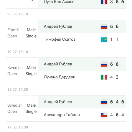
3
6
6
Лука Ван Ассше
23.07, 19:10
6
6
Андрей Рублев
Estoril
Male
Open
Single
1
1
Тимофей Скатов
19.07, 15:10
6
6
Андрей Рублев
Swedish
Male
Open
Single
4
3
Лучано Дардери
18.07, 17:30
6
4
6
Андрей Рублев
Swedish
Male
Open
Single
4
6
4
Алехандро Табило
17.07, 16:30