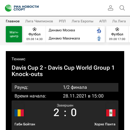
Главное
Лига Чемпионов
РПЛ
Лига Европы
АПЛ
Ла Лига
Динамо Москва
Матч-
Футбол
Футбол
центр
Динамо Махачкала
09.08 14:30
09.08 17:00
Теннис
Davis Cup 2 - Davis Cup World Group 1
Knock-outs
Раунд:
1/2 финала
Время начала:
28.11.2021 в 15:00
Завершен
2
:
0
Габи Бойтан
Хорхе Панта