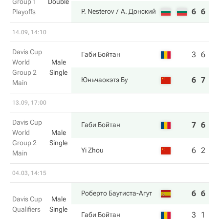
Group 1
Double
6
6
P. Nesterov
А. Донский
Playoffs
14.09, 14:10
Davis Cup
3
6
Габи Бойтан
World
Male
Group 2
Single
6
7
Юньчаокэтэ Бу
Main
13.09, 17:00
Davis Cup
7
6
Габи Бойтан
World
Male
Group 2
Single
6
2
Yi Zhou
Main
04.03, 14:15
6
6
Роберто Баутиста-Агут
Davis Cup
Male
Qualifiers
Single
3
1
Габи Бойтан