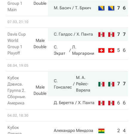
Group 1
Double
7
6
М. Басич
Т. Бркич
Main
07.03, 21:10
7
7
Davis Cup
С. Галдос
Х. Панта
World
Male
Group 1
Double
С.
Л.
5
6
Playoff
Эхрат
Маргарони
08.04, 19:05
М. А.
Кубок
С.
7
7
Рейес-
Дэвиса.
Гонсалес
Male
Варела
Группа 2.
Double
Сборные.
6
6
Д. Беретта
Х. Панта
Америка
04.02, 18:30
Кубок
2
4
Алехандро Мендоза
Дэвиса.