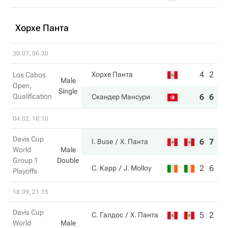
Хорхе Панта
30.07, 06:30
4
2
Хорхе Панта
Los Cabos
Male
Open,
Single
Qualification
6
6
Скандер Мансури
04.02, 18:10
Davis Cup
6
7
I. Buse
Х. Панта
World
Male
Group 1
Double
2
6
С. Карр
J. Molloy
Playoffs
18.09, 21:15
Davis Cup
5
2
С. Галдос
Х. Панта
World
Male