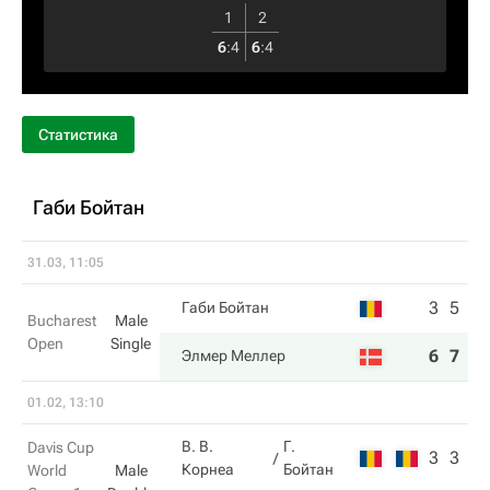
1
2
6
:
4
6
:
4
Статистика
Габи Бойтан
31.03, 11:05
3
5
Габи Бойтан
Bucharest
Male
Open
Single
6
7
Элмер Меллер
01.02, 13:10
В. В.
Г.
Davis Cup
3
3
Корнеа
Бойтан
World
Male