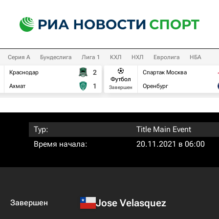
Серия А
Бундеслига
Лига 1
КХЛ
НХЛ
Евролига
НБА
2
Краснодар
Спартак Москва
Футбол
1
Ахмат
Оренбург
Завершен
Тур:
Title Main Event
Время начала:
20.11.2021 в 06:00
Jose Velasquez
Завершен