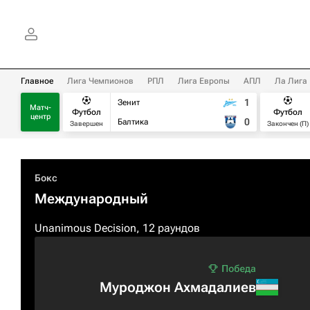
Главное
Лига Чемпионов
РПЛ
Лига Европы
АПЛ
Ла Лига
1
Зенит
Матч-
Футбол
Футбол
центр
0
Балтика
Завершен
Закончен (П)
Бокс
Международный
Unanimous Decision, 12 раундов
Муроджон Ахмадалиев