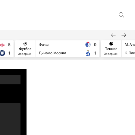
5
0
Факел
М. Ан
Футбол
Теннис
1
1
Динамо Москва
К. Пл
Завершен
Завершен