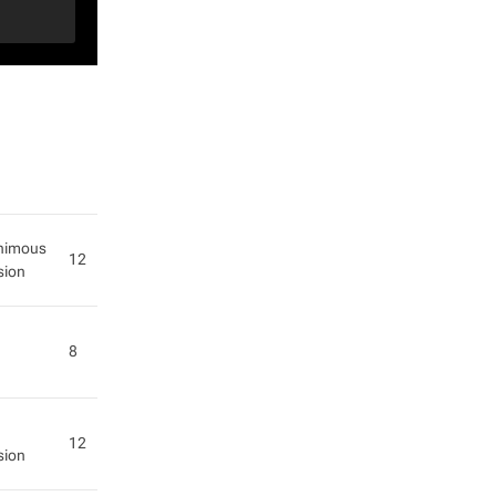
nimous
12
sion
8
12
sion