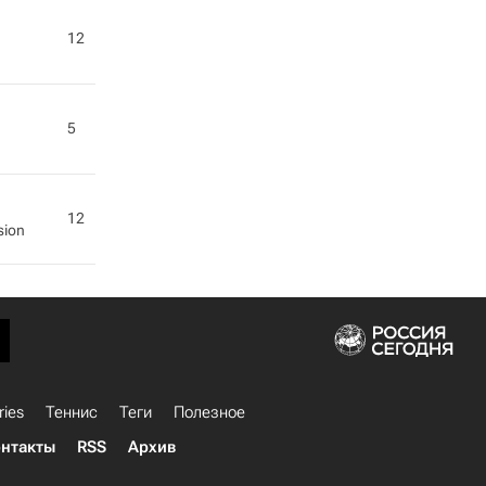
12
5
12
sion
ries
Теннис
Теги
Полезное
нтакты
RSS
Архив