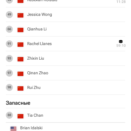
11:28
Jessica Wong
49
Qianhua Li
66
Rachel Llanes
91
59:10
Zhixin Liu
93
Qinan Zhao
97
Rui Zhu
98
Запасные
Tia Chan
88
Brian Idalski