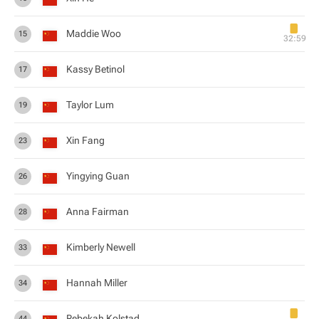
Maddie Woo
15
32:59
Kassy Betinol
17
Taylor Lum
19
Xin Fang
23
Yingying Guan
26
Anna Fairman
28
Kimberly Newell
33
Hannah Miller
34
Rebekah Kolstad
44