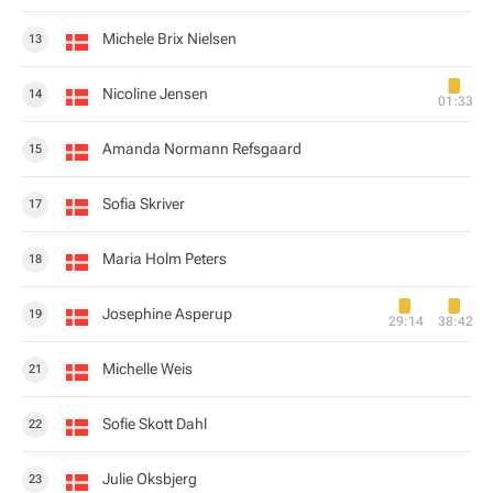
Michele Brix Nielsen
13
Nicoline Jensen
14
01:33
Amanda Normann Refsgaard
15
Sofia Skriver
17
Maria Holm Peters
18
Josephine Asperup
19
29:14
38:42
Michelle Weis
21
Sofie Skott Dahl
22
Julie Oksbjerg
23