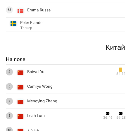
Emma Russell
68
Peter Elander
Тренер
Китай
На поле
Baiwei Yu
2
54:11
Camryn Wong
5
Mengying Zhang
7
Leah Lum
8
36:46
59:28
Xin He
10