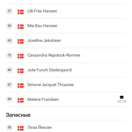
Lilli Friis-Hansen
27
Mia Bau Hansen
50
Josefine Jakobsen
63
Cassandra Repstock-Romme
72
Julie Funch Oestergaard
80
Simone Jacquet Thrysoee
87
Malene Frandsen
89
08:06
Запасные
Лиза Йенсен
30