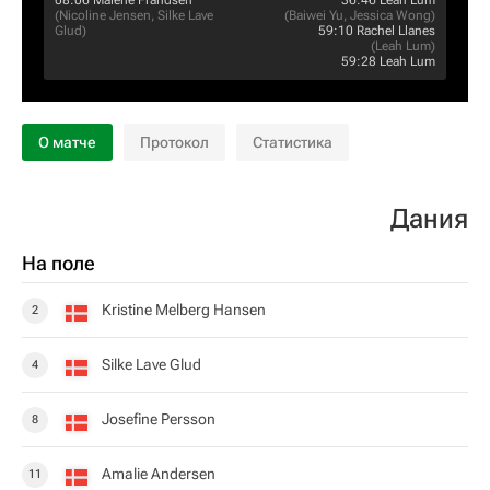
08:06
Malene Frandsen
36:46
Leah Lum
(
Nicoline Jensen
,
Silke Lave
(
Baiwei Yu
,
Jessica Wong
)
Glud
)
59:10
Rachel Llanes
(
Leah Lum
)
59:28
Leah Lum
О матче
Протокол
Статистика
Дания
На поле
Kristine Melberg Hansen
2
Silke Lave Glud
4
Josefine Persson
8
Amalie Andersen
11