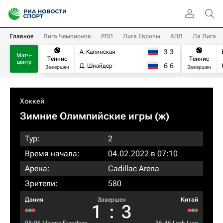
Главное
Лига Чемпионов
РПЛ
Лига Европы
АПЛ
Ла Лига
3
3
А. Калинская
Матч-
Теннис
Теннис
центр
6
6
Д. Шнайдер
Завершен
Завершен
Хоккей
Зимние Олимпийские игры (ж)
Тур:
2
Время начала:
04.02.2022 в 07:10
Арена:
Cadillac Arena
Зрители:
580
Дания
Завершен
Китай
1
:
3