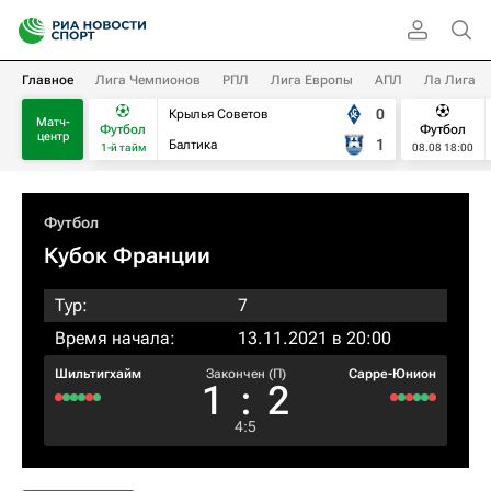
Главное
Лига Чемпионов
РПЛ
Лига Европы
АПЛ
Ла Лига
0
Крылья Советов
Матч-
Футбол
Футбол
центр
1
Балтика
1-й тайм
08.08 18:00
Футбол
Кубок Франции
Тур:
7
Время начала:
13.11.2021 в 20:00
Шильтигхайм
Закончен (П)
Сарре-Юнион
1
:
2
4
:
5