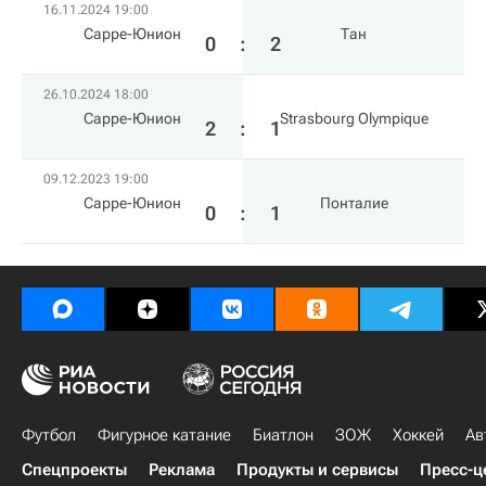
16.11.2024 19:00
Сарре-Юнион
Тан
0
:
2
26.10.2024 18:00
Сарре-Юнион
Strasbourg Olympique
2
:
1
09.12.2023 19:00
Сарре-Юнион
Понталие
0
:
1
Футбол
Фигурное катание
Биатлон
ЗОЖ
Хоккей
Ав
Спецпроекты
Реклама
Продукты и сервисы
Пресс-ц