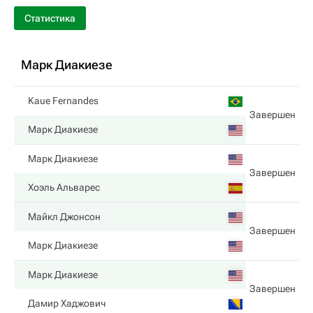
Статистика
Марк Диакиезе
Kaue Fernandes
Завершен
Марк Диакиезе
Марк Диакиезе
Завершен
Хоэль Альварес
Майкл Джонсон
Завершен
Марк Диакиезе
Марк Диакиезе
Завершен
Дамир Хаджович