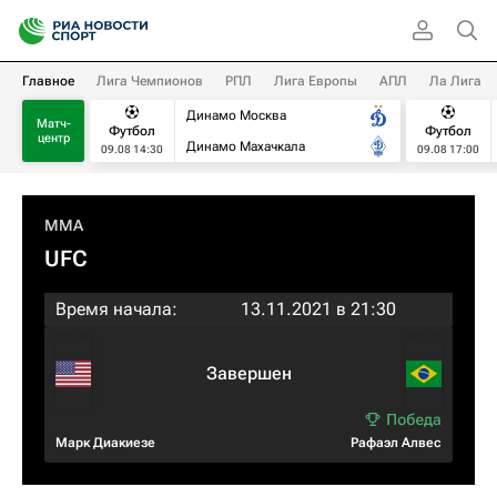
Главное
Лига Чемпионов
РПЛ
Лига Европы
АПЛ
Ла Лига
Динамо Москва
Матч-
Футбол
Футбол
центр
Динамо Махачкала
09.08 14:30
09.08 17:00
MMA
UFC
Время начала:
13.11.2021 в 21:30
Завершен
Марк Диакиезе
Рафаэл Алвес