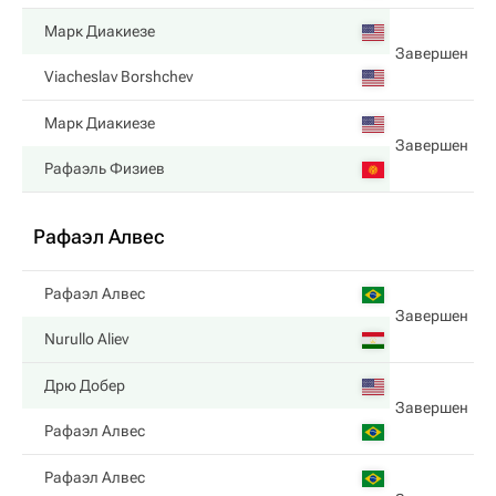
Марк Диакиезе
Завершен
Viacheslav Borshchev
Марк Диакиезе
Завершен
Рафаэль Физиев
Рафаэл Алвес
Рафаэл Алвес
Завершен
Nurullo Aliev
Дрю Добер
Завершен
Рафаэл Алвес
Рафаэл Алвес