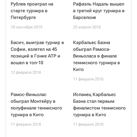
Рублев проиграл на
Рафаэль Надаль вышел
старте турнира в
в третий круг турнира в
Петербурге
Барселоне
18 сентября 2019
25 апреля 2018
Басич, выиграв турнир в
Карбальес Баэна
Софии, взлетел на 45
обыграл Рамоса-
позиций в Гонке ATP и
Виньоласа в финале
вошел в топ-10
теннисного турнира в
Кито
12 февраля 2018
11 февраля 2018
Рамос-Виньолас
Испанец Карбальес
обыграл Монтейру в
Баэна стал первым
полуфинале теннисного
финалистом теннисного
турнира в Кито
турнира в Кито
11 февраля 2018
11 февраля 2018