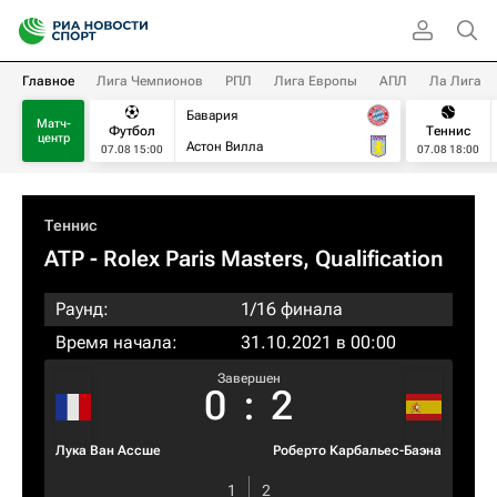
Главное
Лига Чемпионов
РПЛ
Лига Европы
АПЛ
Ла Лига
Бавария
Матч-
Футбол
Теннис
центр
Астон Вилла
07.08 15:00
07.08 18:00
Теннис
ATP
- Rolex Paris Masters, Qualification
Раунд:
1/16 финала
Время начала:
31.10.2021 в 00:00
Завершен
0
:
2
Лука Ван Ассше
Роберто Карбальес-Баэна
1
2