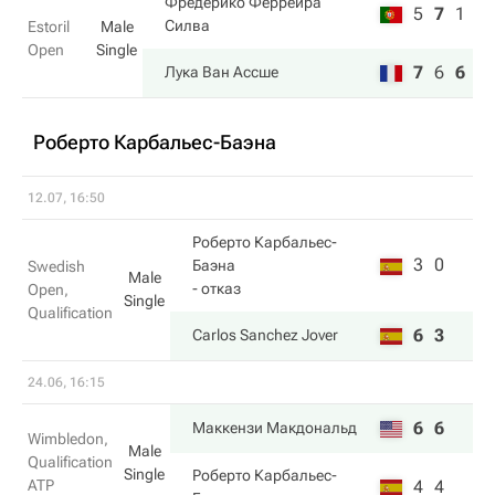
Фредерико Феррейра
5
7
1
Силва
Estoril
Male
Open
Single
7
6
6
Лука Ван Ассше
Роберто Карбальес-Баэна
12.07, 16:50
Роберто Карбальес-
3
0
Баэна
Swedish
Male
- отказ
Open,
Single
Qualification
6
3
Carlos Sanchez Jover
24.06, 16:15
6
6
Маккензи Макдональд
Wimbledon,
Male
Qualification
Single
Роберто Карбальес-
ATP
4
4