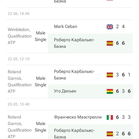
Баэна
22.06, 18:40
2
4
Mark Ceban
Wimbledon,
Male
Qualification
Single
Роберто Карбальес-
ATP
6
6
Баэна
22.05, 12:10
Роберто Карбальес-
Roland
3
6
1
Баэна
Garros,
Male
Qualification
Single
6
3
6
Уго Дельен
ATP
20.05, 15:40
6
3
3
Roland
Франческо Маэстрелли
Garros,
Male
Qualification
Single
Роберто Карбальес-
2
6
6
ATP
Баэна