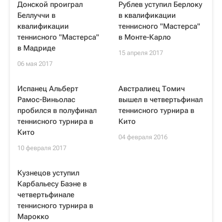
Донской проиграл
Рублев уступил Берлоку
Беллуччи в
в квалификации
квалификации
теннисного "Мастерса"
теннисного "Мастерса"
в Монте-Карло
в Мадриде
15 апреля 2017
06 мая 2017
Испанец Альберт
Австралиец Томич
Рамос-Виньолас
вышел в четвертьфинал
пробился в полуфинал
теннисного турнира в
теннисного турнира в
Кито
Кито
04 февраля 2016
10 февраля 2017
Кузнецов уступил
Карбальесу Баэне в
четвертьфинале
теннисного турнира в
Марокко