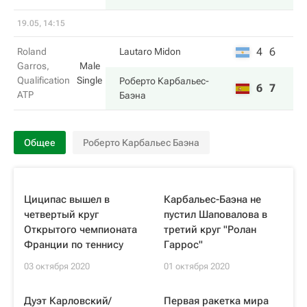
19.05, 14:15
4
6
Roland
Lautaro Midon
Garros,
Male
Qualification
Single
Роберто Карбальес-
6
7
ATP
Баэна
Общее
Роберто Карбальес Баэна
Циципас вышел в
Карбальес-Баэна не
четвертый круг
пустил Шаповалова в
Открытого чемпионата
третий круг "Ролан
Франции по теннису
Гаррос"
03 октября 2020
01 октября 2020
Дуэт Карловский/
Первая ракетка мира