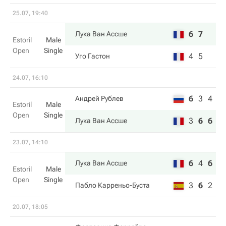
25.07, 19:40
6
7
Лука Ван Ассше
Estoril
Male
Open
Single
4
5
Уго Гастон
24.07, 16:10
6
3
4
Андрей Рублев
Estoril
Male
Open
Single
3
6
6
Лука Ван Ассше
23.07, 14:10
6
4
6
Лука Ван Ассше
Estoril
Male
Open
Single
3
6
2
Пабло Карреньо-Буста
20.07, 18:05