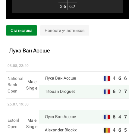
2
:
6
6
:
7
Статистика
Новости участников
Лука Ван Ассше
03.08, 22:40
4
6
6
Лука Ван Ассше
National
Male
Bank
Single
Open
6
2
7
Titouan Droguet
26.07, 19:50
6
4
7
Лука Ван Ассше
Estoril
Male
Open
Single
4
6
5
Alexander Blockx