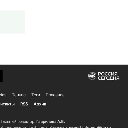
ries
Теннис
Теги
Полезное
нтакты
RSS
Архив
Главный редактор:
Гаврилова А.В.
Адрес электронной почты Редакции:
r-sport.internet@ria.ru