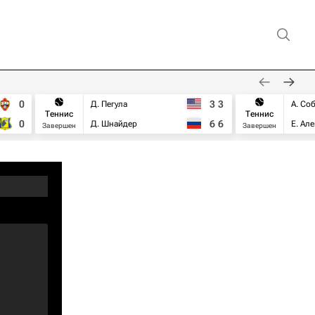
0
3
3
Д. Пегула
А. Со
Теннис
Теннис
0
6
6
Д. Шнайдер
Е. Ал
Завершен
Завершен