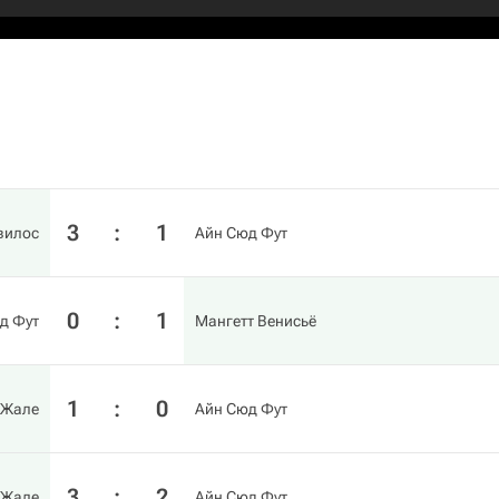
3
:
1
вилос
Айн Сюд Фут
0
:
1
д Фут
Мангетт Венисьё
1
:
0
 Жале
Айн Сюд Фут
3
:
2
 Жале
Айн Сюд Фут