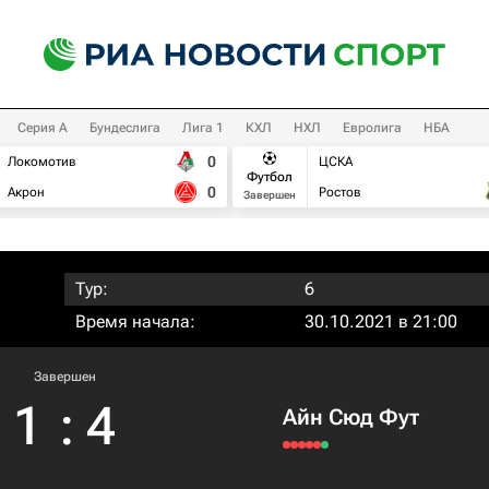
Серия А
Бундеслига
Лига 1
КХЛ
НХЛ
Евролига
НБА
0
Локомотив
ЦСКА
Футбол
0
Акрон
Ростов
Завершен
Тур:
6
Время начала:
30.10.2021 в 21:00
Завершен
1
:
4
Айн Сюд Фут