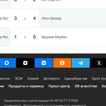
3
:
4
д Фут
Лион Дюшер
1
:
0
д Фут
Брусаме Марбос
иатлон
ЗОЖ
Хоккей
Авто/мото
Единоборства
Sport sto
ма
Продукты и сервисы
Пресс-центр
Об агентстве
Ко
Свидетельство о регистрации Эл № ФС77-57640
Учредитель: Федеральное государственное унитарное