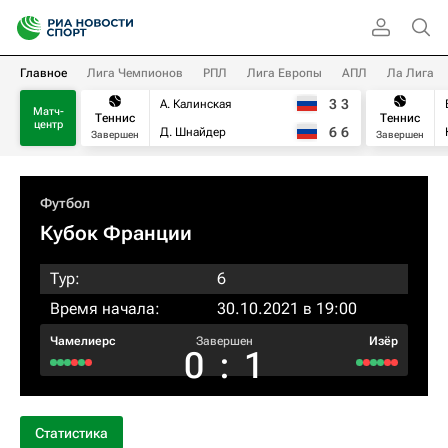
Главное
Лига Чемпионов
РПЛ
Лига Европы
АПЛ
Ла Лига
3
3
А. Калинская
Матч-
Теннис
Теннис
центр
6
6
Д. Шнайдер
Завершен
Завершен
Футбол
Кубок Франции
Тур:
6
Время начала:
30.10.2021 в 19:00
Чамелиерс
Завершен
Изёр
0
:
1
Статистика