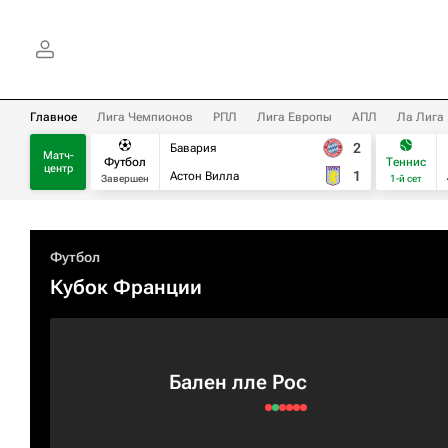
Главное
Лига Чемпионов
РПЛ
Лига Европы
АПЛ
Ла Лига
2
Бавария
Матч-
Футбол
Теннис
центр
1
Астон Вилла
Завершен
1-й сет
Футбол
Кубок Франции
Бален лле Рос