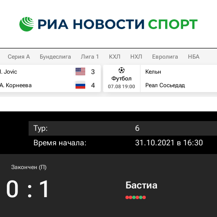
Серия А
Бундеслига
Лига 1
КХЛ
НХЛ
Евролига
НБА
3
I. Jovic
Кельн
Футбол
4
А. Корнеева
Реал Сосьедад
07.08 19:00
Тур:
6
Время начала:
31.10.2021 в 16:30
Закончен (П)
0
:
1
Бастиа