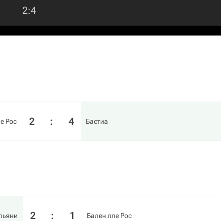
2
:
4
2
:
4
е Рос
Бастиа
2
:
1
льяни
Бален лле Рос