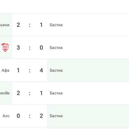
2
:
1
льяни
Бастиа
3
:
0
Бастиа
1
:
4
Афа
Бастиа
2
:
1
eville
Бастиа
0
:
2
Алс
Бастиа