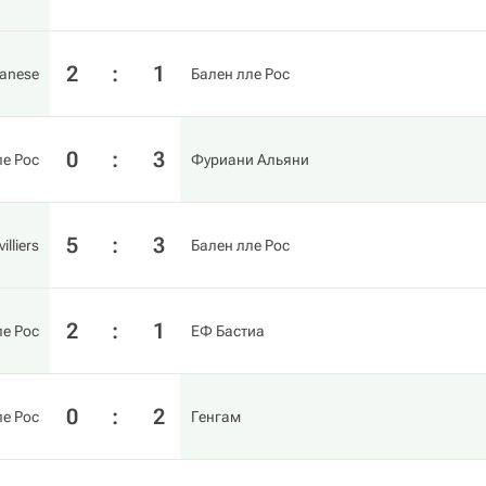
2
:
1
zanese
Бален лле Рос
0
:
3
ле Рос
Фуриани Альяни
5
:
3
illiers
Бален лле Рос
2
:
1
ле Рос
ЕФ Бастиа
0
:
2
ле Рос
Генгам