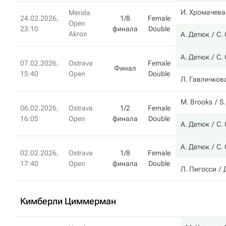
И. Хромачева
Merida
24.02.2026,
1/8
Female
Open
23:10
финала
Double
Akron
А. Детюк
С.
А. Детюк
С.
07.02.2026,
Ostrava
Female
Финал
15:40
Open
Double
Л. Гавличков
M. Brooks
S
06.02.2026,
Ostrava
1/2
Female
16:05
Open
финала
Double
А. Детюк
С.
А. Детюк
С.
02.02.2026,
Ostrava
1/8
Female
17:40
Open
финала
Double
Л. Пигосси
Кимберли Циммерман