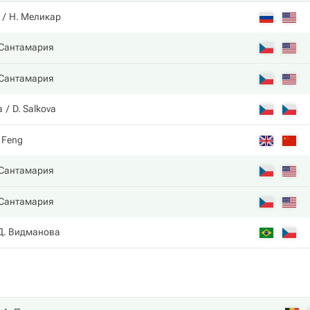
Н. Меликар
 Сантамария
 Сантамария
а
D. Salkova
. Feng
 Сантамария
 Сантамария
Д. Видманова