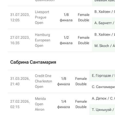
Вивиан Хай
В. Хайзен
Livesport
31.07.2023,
1/8
Female
Prague
12:05
финала
Double
Open
А. Барнетт
В. Хайзен
Hamburg
27.07.2023,
1/2
Female
European
16:35
финала
Double
Open
M. Skoch
А
Сабрина Сантамария
Е. Горгодзе
Credit One
31.03.2026,
1/8
Female
Charleston
21:40
финала
Double
Open
С. Сантамари
А. Детюк
С.
Merida
27.02.2026,
1/4
Female
Open
02:15
финала
Double
Akron
Т. Цяньхуэй