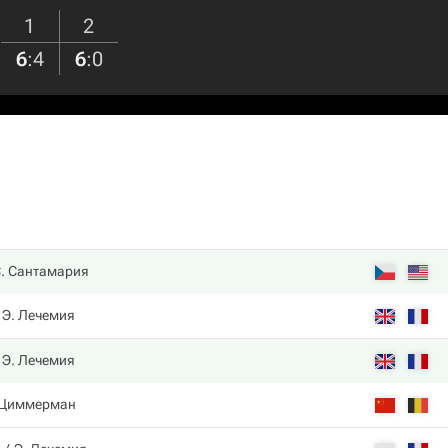
1
2
6
:
4
6
:
0
. Сантамария
Э. Лечемия
Э. Лечемия
 Циммерман