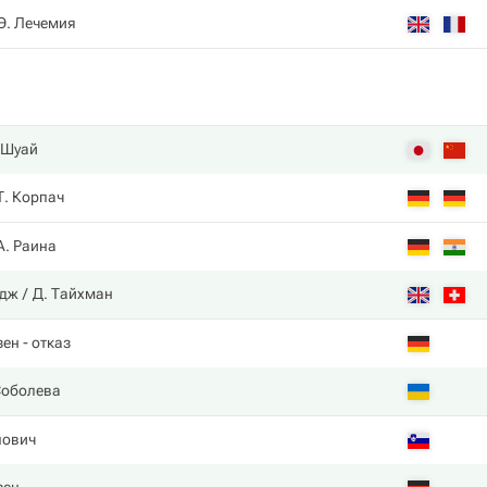
Э. Лечемия
 Шуай
Т. Корпач
А. Раина
йдж
Д. Тайхман
зен
- отказ
Соболева
пович