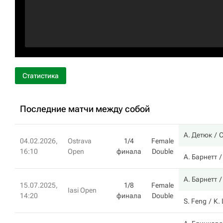
Статистика
Последние матчи между собой
А. Детюк
С
04.02.2026,
Ostrava
1/4
Female
16:10
Open
финала
Double
А. Барнетт
А. Барнетт
15.07.2025,
1/8
Female
Iasi Open
14:20
финала
Double
S. Feng
К.