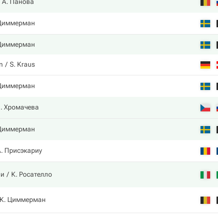
А. Панова
 Циммерман
 Циммерман
n
S. Kraus
 Циммерман
. Хромачева
 Циммерман
А. Присэкариу
ли
К. Росателло
К. Циммерман