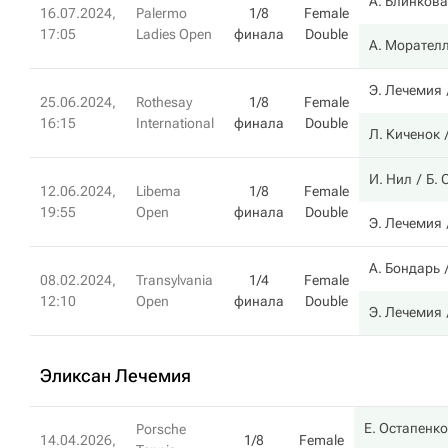
А. Блинкова
16.07.2024,
Palermo
1/8
Female
17:05
Ladies Open
финала
Double
А. Морател
Э. Лечемия
25.06.2024,
Rothesay
1/8
Female
16:15
International
финала
Double
Л. Киченок
И. Нил
Б. 
12.06.2024,
Libema
1/8
Female
19:55
Open
финала
Double
Э. Лечемия
А. Бондарь
08.02.2024,
Transylvania
1/4
Female
12:10
Open
финала
Double
Э. Лечемия
Эликсан Лечемия
Е. Остапенко
Porsche
14.04.2026,
1/8
Female