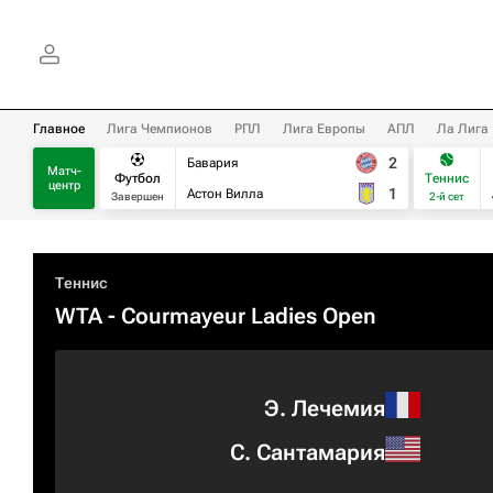
Главное
Лига Чемпионов
РПЛ
Лига Европы
АПЛ
Ла Лига
2
Бавария
Матч-
Футбол
Теннис
центр
1
Астон Вилла
Завершен
2-й сет
Теннис
WTA
- Courmayeur Ladies Open
Э. Лечемия
С. Сантамария