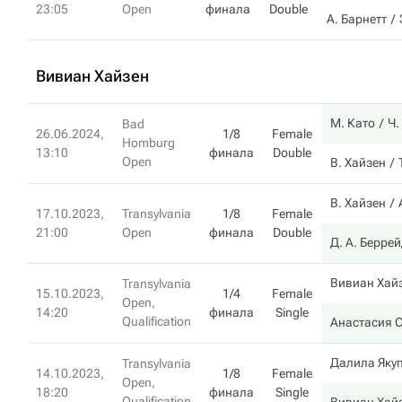
23:05
Open
финала
Double
А. Барнетт
Вивиан Хайзен
М. Като
Ч.
Bad
26.06.2024,
1/8
Female
Homburg
13:10
финала
Double
Open
В. Хайзен
В. Хайзен
17.10.2023,
Transylvania
1/8
Female
21:00
Open
финала
Double
Д. А. Берре
Вивиан Хай
Transylvania
15.10.2023,
1/4
Female
Open,
14:20
финала
Single
Qualification
Анастасия 
Далила Яку
Transylvania
14.10.2023,
1/8
Female
Open,
18:20
финала
Single
Qualification