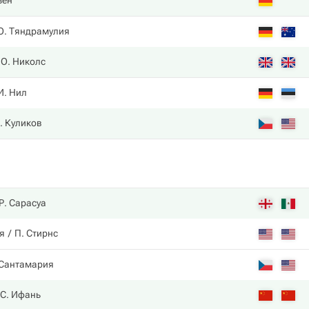
зен
О. Тяндрамулия
О. Николс
И. Нил
. Куликов
Р. Сарасуа
я
П. Стирнс
 Сантамария
С. Ифань