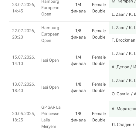
M. Kempen
Hamburg
23.07.2026,
1/4
Female
European
14:45
финала
Double
Open
L. Zaar
К.
Hamburg
L. Zaar
К.
22.07.2026,
1/8
Female
European
20:20
финала
Double
T. Brockman
Open
L. Zaar
К.
15.07.2026,
1/4
Female
Iasi Open
14:10
финала
Double
А. Детюк
И
L. Zaar
К.
13.07.2026,
1/8
Female
Iasi Open
18:40
финала
Double
O. Gavrila
GP SAR La
А. Морател
20.05.2025,
Princesse
1/8
Female
18:25
Lalla
финала
Double
Л. Салден
Meryem