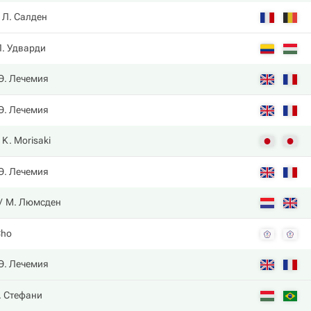
Л. Салден
П. Удварди
Э. Лечемия
Э. Лечемия
K. Morisaki
Э. Лечемия
М. Люмсден
Cho
Э. Лечемия
. Стефани