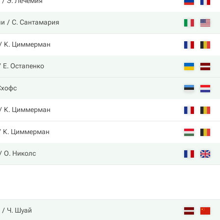
Э. Лечемия
ли
С. Сантамария
К. Циммерман
Е. Остапенко
Схофс
К. Циммерман
К. Циммерман
О. Николс
Ч. Шуай