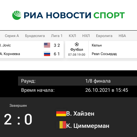
Серия А
Бундеслига
Лига 1
КХЛ
НХЛ
Евролига
НБА
3
2
I. Jovic
Кельн
Футбол
6
1
А. Корнеева
Реал Сосьедад
07.08 19:00
Раунд:
1/8 финала
Время начала:
26.10.2021 в 15:45
Завершен
В. Хайзен
2
:
0
К. Циммерман