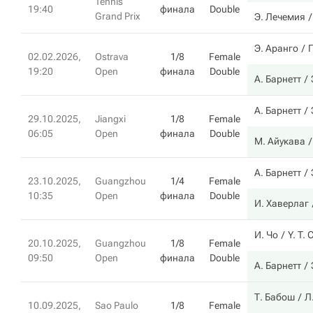
Tennis
19:40
финала
Double
Grand Prix
Э. Лечемия
Э. Аранго
02.02.2026,
Ostrava
1/8
Female
19:20
Open
финала
Double
А. Барнетт
А. Барнетт
29.10.2025,
Jiangxi
1/8
Female
06:05
Open
финала
Double
М. Айукава
А. Барнетт
23.10.2025,
Guangzhou
1/4
Female
10:35
Open
финала
Double
И. Хаверлаг
И. Чо
Y. T. 
20.10.2025,
Guangzhou
1/8
Female
09:50
Open
финала
Double
А. Барнетт
Т. Бабош
Л
10.09.2025,
Sao Paulo
1/8
Female