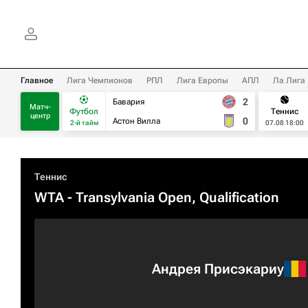
Главное
Лига Чемпионов
РПЛ
Лига Европы
АПЛ
Ла Лига
2
Бавария
Матч-
Футбол
Теннис
центр
0
Астон Вилла
2-й тайм
07.08 18:00
Теннис
WTA
- Transylvania Open, Qualification
Андрея Присэкариу