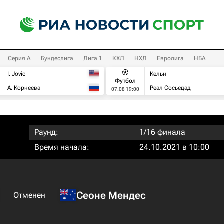
Серия А
Бундеслига
Лига 1
КХЛ
НХЛ
Евролига
НБА
I. Jovic
Кельн
Футбол
А. Корнеева
Реал Сосьедад
07.08 19:00
Раунд:
1/16 финала
Время начала:
24.10.2021 в 10:00
Сеоне Мендес
Отменен