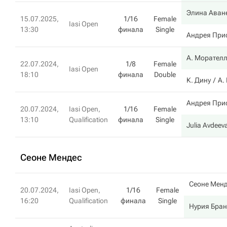
Элина Аван
15.07.2025,
1/16
Female
Iasi Open
13:30
финала
Single
Андрея При
А. Морател
22.07.2024,
1/8
Female
Iasi Open
18:10
финала
Double
К. Дину
А.
Андрея При
20.07.2024,
Iasi Open,
1/16
Female
13:10
Qualification
финала
Single
Julia Avdeev
Сеоне Мендес
Сеоне Мен
20.07.2024,
Iasi Open,
1/16
Female
16:20
Qualification
финала
Single
Нурия Бран