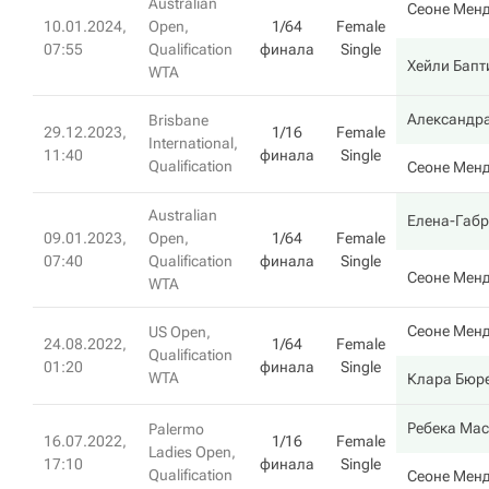
Australian
Сеоне Мен
10.01.2024,
Open,
1/64
Female
07:55
Qualification
финала
Single
Хейли Бапт
WTA
Александр
Brisbane
29.12.2023,
1/16
Female
International,
11:40
финала
Single
Qualification
Сеоне Мен
Australian
Елена-Габр
09.01.2023,
Open,
1/64
Female
07:40
Qualification
финала
Single
Сеоне Мен
WTA
Сеоне Мен
US Open,
24.08.2022,
1/64
Female
Qualification
01:20
финала
Single
WTA
Клара Бюр
Ребека Ма
Palermo
16.07.2022,
1/16
Female
Ladies Open,
17:10
финала
Single
Qualification
Сеоне Мен