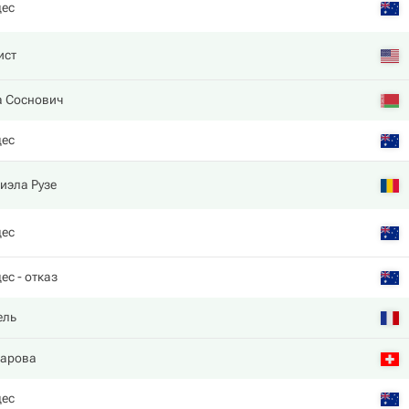
дес
ист
а Соснович
дес
иэла Рузе
дес
дес
- отказ
ель
сарова
дес