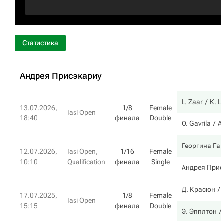
Статистика
Андрея Присэкариу
L. Zaar
К.
13.07.2026,
1/8
Female
Iasi Open
18:40
финала
Double
O. Gavrila
Георгина Г
12.07.2026,
Iasi Open,
1/16
Female
10:10
Qualification
финала
Single
Андрея При
Д. Красюн
17.07.2025,
1/8
Female
Iasi Open
15:15
финала
Double
Э. Эпплтон