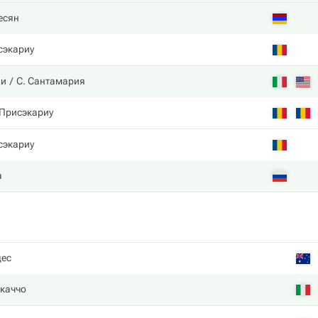
есян
сэкариу
ли
С. Сантамария
 Присэкариу
сэкариу
a
дес
каччо