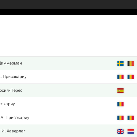
 Циммерман
А. Присэкариу
арсия-Перес
сэкариу
А. Присэкариу
И. Хаверлаг