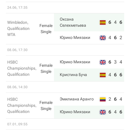
24.06, 17:35
Оксана
6
4
6
Wimbledon,
Селехметьева
Female
Qualification
Single
WTA
4
6
2
Юрико Миязаки
08.06, 17:30
6
3
4
Юрико Миязаки
HSBC
Female
Championships,
Single
Qualification
4
6
6
Кристина Буча
08.06, 14:30
2
6
4
Эмилиана Аранго
HSBC
Female
Championships,
Single
Qualification
6
4
6
Юрико Миязаки
07.01, 09:55