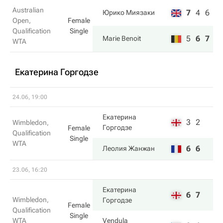
Australian
7
4
6
Юрико Миязаки
Open,
Female
Qualification
Single
5
6
7
Marie Benoit
WTA
Екатерина Горгодзе
24.06, 19:00
Екатерина
3
2
Wimbledon,
Горгодзе
Female
Qualification
Single
WTA
6
6
Леолия Жанжан
23.06, 16:20
Екатерина
6
7
Wimbledon,
Горгодзе
Female
Qualification
Single
WTA
Vendula