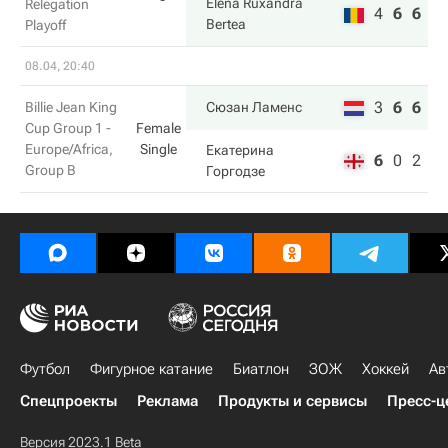
Elena Ruxandra
Relegation
4
6
6
Bertea
Playoff
08.04, 20:40
3
6
6
Billie Jean King
Сюзан Ламенс
Cup Group 1 -
Female
Europe/Africa,
Single
Екатерина
6
0
2
Group B
Горгодзе
Футбол
Фигурное катание
Биатлон
ЗОЖ
Хоккей
Ав
Спецпроекты
Реклама
Продукты и сервисы
Пресс-ц
Версия 2023.1 Beta