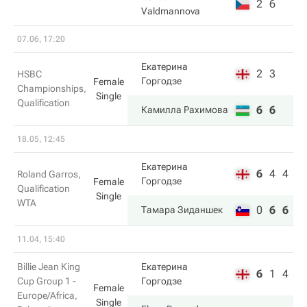
2
6
Valdmannova
07.06, 17:20
Екатерина
2
3
HSBC
Горгодзе
Female
Championships,
Single
Qualification
6
6
Камилла Рахимова
18.05, 12:45
Екатерина
6
4
4
Roland Garros,
Горгодзе
Female
Qualification
Single
WTA
0
6
6
Тамара Зиданшек
11.04, 15:40
Billie Jean King
Екатерина
6
1
4
Cup Group 1 -
Горгодзе
Female
Europe/Africa,
Single