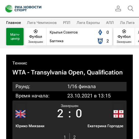
Главное
Лига Чемпионов
РПЛ
Лига Европы
АПЛ
Ла Лига
0
Крылья Советов
Матч-
Футбол
Футбол
центр
2
Балтика
Завершен
Завершен
Теннис
WTA
- Transylvania Open, Qualification
Раунд:
1/16 финала
Время начала:
23.10.2021 в 13:15
Завершен
2
:
0
Юрико Миязаки
Екатерина Горгодзе
1
2