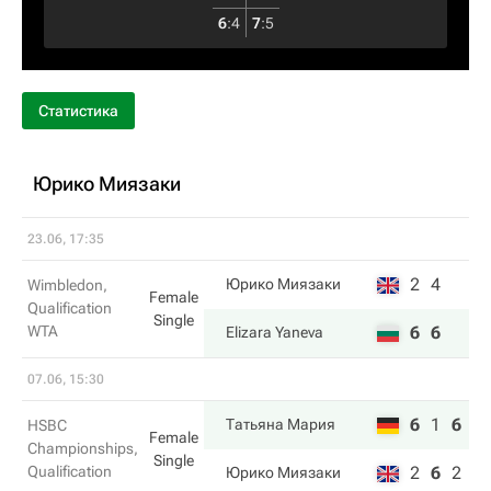
6
:
4
7
:
5
Статистика
Юрико Миязаки
23.06, 17:35
2
4
Юрико Миязаки
Wimbledon,
Female
Qualification
Single
WTA
6
6
Elizara Yaneva
07.06, 15:30
6
1
6
Татьяна Мария
HSBC
Female
Championships,
Single
Qualification
2
6
2
Юрико Миязаки