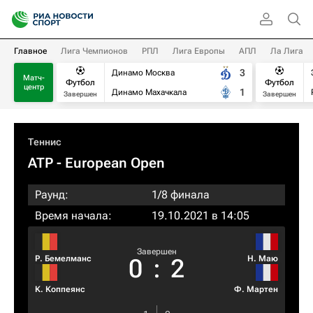
Главное
Лига Чемпионов
РПЛ
Лига Европы
АПЛ
Ла Лига
3
Динамо Москва
Матч-
Футбол
Футбол
центр
1
Динамо Махачкала
Завершен
Завершен
Теннис
ATP
- European Open
Раунд:
1/8 финала
Время начала:
19.10.2021 в 14:05
Завершен
Р. Бемелманс
Н. Маю
0
:
2
К. Коппеянс
Ф. Мартен