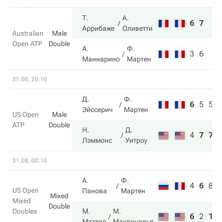
Т.
А.
6
7
Аррибаже
Оливетти
Australian
Male
Open ATP
Double
А.
Ф.
3
6
Маннарино
Мартен
31.08, 20:10
Д.
Ф.
6
5
5
Эйссерич
Мартен
US Open
Male
ATP
Double
Н.
Д.
4
7
7
Лэммонс
Уитроу
31.08, 00:10
А.
Ф.
4
6
8
US Open
Панова
Мартен
Mixed
Mixed
Double
Doubles
М.
М.
6
2
10
Матеас
Макдональд