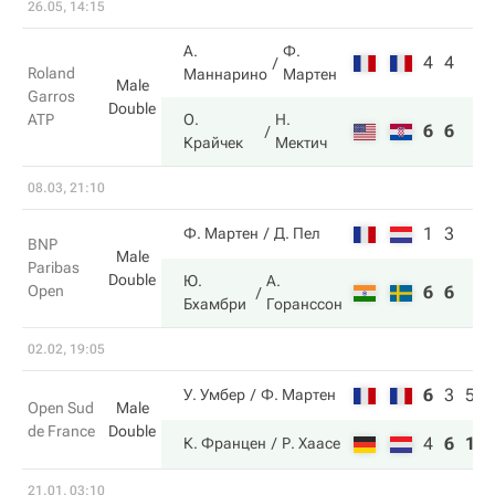
26.05, 14:15
А.
Ф.
4
4
Roland
Маннарино
Мартен
Male
Garros
Double
ATP
О.
Н.
6
6
Крайчек
Мектич
08.03, 21:10
1
3
Ф. Мартен
Д. Пел
BNP
Male
Paribas
Double
Ю.
А.
Open
6
6
Бхамбри
Горанссон
02.02, 19:05
6
3
5
У. Умбер
Ф. Мартен
Open Sud
Male
de France
Double
4
6
10
К. Францен
Р. Хаасе
21.01, 03:10