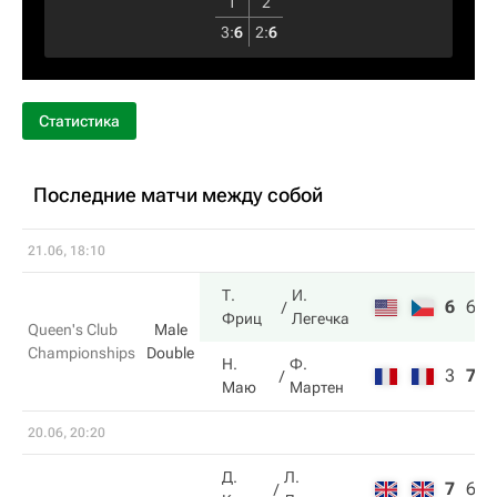
1
2
3
:
6
2
:
6
Статистика
Последние матчи между собой
21.06, 18:10
Т.
И.
6
6
1
Фриц
Легечка
Queen's Club
Male
Championships
Double
Н.
Ф.
3
7
6
Маю
Мартен
20.06, 20:20
Д.
Л.
7
6
1