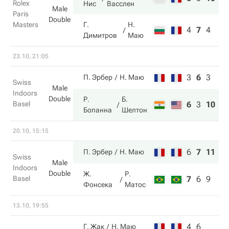
Rolex
Нис
Васслен
Male
Paris
Double
Masters
Г.
Н.
4
7
4
Димитров
Маю
23.10, 21:05
3
6
3
П. Эрбер
Н. Маю
Swiss
Male
Indoors
Double
Р.
Б.
Basel
6
3
10
Бопанна
Шелтон
20.10, 15:15
6
7
11
П. Эрбер
Н. Маю
Swiss
Male
Indoors
Double
Ж.
Р.
Basel
7
6
9
Фонсека
Матос
13.10, 19:55
4
6
Г. Жак
Н. Маю