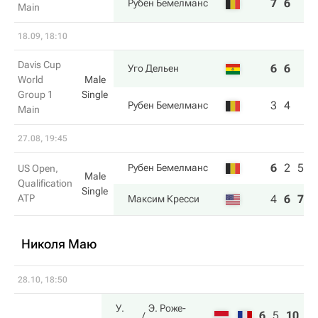
7
6
Рубен Бемелманс
Main
18.09, 18:10
Davis Cup
6
6
Уго Дельен
World
Male
Group 1
Single
3
4
Рубен Бемелманс
Main
27.08, 19:45
6
2
5
Рубен Бемелманс
US Open,
Male
Qualification
Single
ATP
4
6
7
Максим Кресси
Николя Маю
28.10, 18:50
У.
Э. Роже-
6
5
10