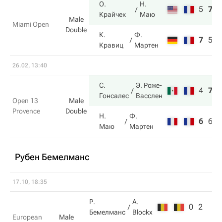
О.
Н.
5
7
1
Крайчек
Маю
Male
Miami Open
Double
К.
Ф.
7
5
8
Кравиц
Мартен
26.02, 13:40
С.
Э. Роже-
4
7
1
Гонсалес
Васслен
Open 13
Male
Provence
Double
Н.
Ф.
6
6
7
Маю
Мартен
Рубен Бемелманс
17.10, 18:35
Р.
A.
0
2
Бемелманс
Blockx
European
Male