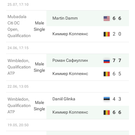
25.07, 17:10
Mubadala
6
6
Martin Damm
Citi DC
Male
Open,
Single
2
0
Киммер Коппеянс
Qualification
24.06, 17:15
7
7
Роман Сафиуллин
Wimbledon,
Male
Qualification
Single
ATP
6
5
Киммер Коппеянс
22.06, 13:05
4
3
Daniil Glinka
Wimbledon,
Male
Qualification
Single
ATP
6
6
Киммер Коппеянс
19.05, 20:50