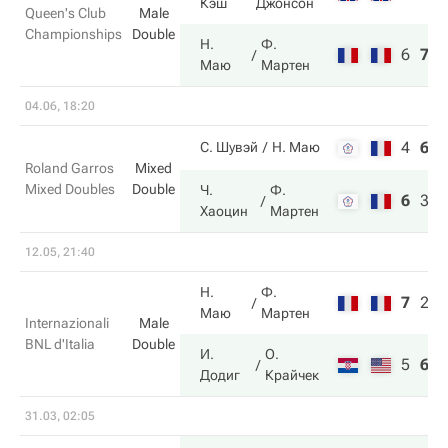
Кэш
Джонсон
Queen's Club
Male
Championships
Double
Н.
Ф.
6
7
1
Маю
Мартен
04.06, 18:20
4
6
6
С. Шувэй
Н. Маю
Roland Garros
Mixed
Mixed Doubles
Double
Ч.
Ф.
6
3
1
Хаоцин
Мартен
12.05, 21:40
Н.
Ф.
7
2
6
Маю
Мартен
Internazionali
Male
BNL d'Italia
Double
И.
О.
5
6
1
Додиг
Крайчек
31.03, 02:05