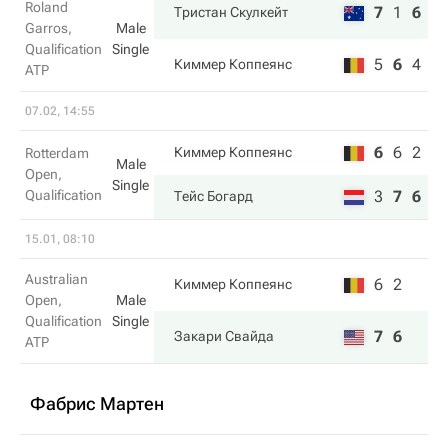
Roland
7
1
6
Тристан Скулкейт
Garros,
Male
Qualification
Single
5
6
4
Киммер Коппеянс
ATP
07.02, 14:55
6
6
2
Киммер Коппеянс
Rotterdam
Male
Open,
Single
Qualification
3
7
6
Тейс Богард
15.01, 08:10
Australian
6
2
Киммер Коппеянс
Open,
Male
Qualification
Single
7
6
Закари Свайда
ATP
Фабрис Мартен