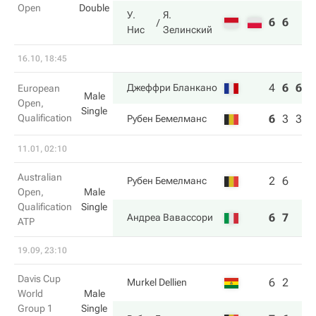
Open
Double
У.
Я.
6
6
Нис
Зелинский
16.10, 18:45
4
6
6
Джеффри Бланкано
European
Male
Open,
Single
Qualification
6
3
3
Рубен Бемелманс
11.01, 02:10
Australian
2
6
Рубен Бемелманс
Open,
Male
Qualification
Single
6
7
Андреа Вавассори
ATP
19.09, 23:10
Davis Cup
6
2
Murkel Dellien
World
Male
Group 1
Single