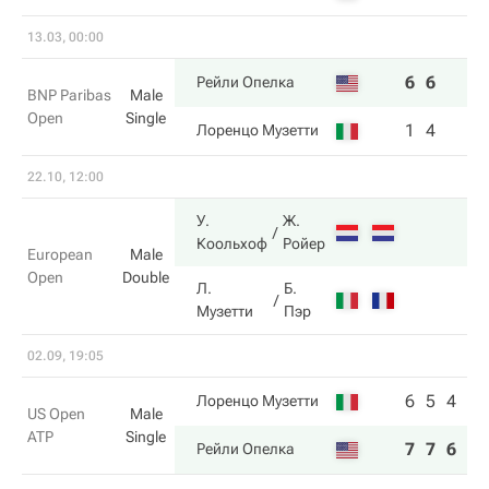
13.03, 00:00
6
6
Рейли Опелка
BNP Paribas
Male
Open
Single
1
4
Лоренцо Музетти
22.10, 12:00
У.
Ж.
Коольхоф
Ройер
European
Male
Open
Double
Л.
Б.
Музетти
Пэр
02.09, 19:05
6
5
4
Лоренцо Музетти
US Open
Male
ATP
Single
7
7
6
Рейли Опелка