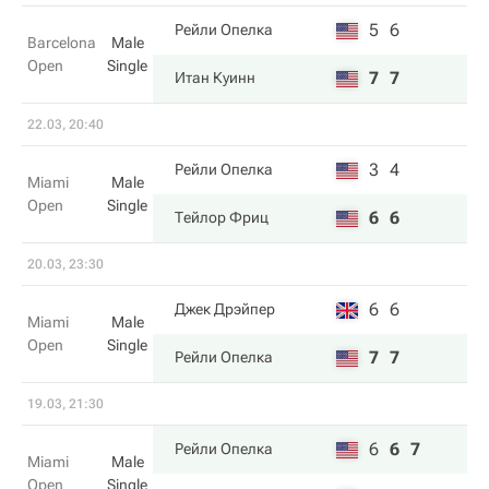
5
6
Рейли Опелка
Barcelona
Male
Open
Single
7
7
Итан Куинн
22.03, 20:40
3
4
Рейли Опелка
Miami
Male
Open
Single
6
6
Тейлор Фриц
20.03, 23:30
6
6
Джек Дрэйпер
Miami
Male
Open
Single
7
7
Рейли Опелка
19.03, 21:30
6
6
7
Рейли Опелка
Miami
Male
Open
Single