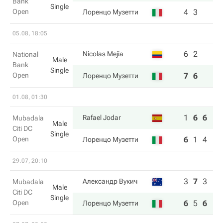
Bank
Single
Open
4
3
Лоренцо Музетти
05.08, 18:05
6
2
Nicolas Mejia
National
Male
Bank
Single
Open
7
6
Лоренцо Музетти
01.08, 01:30
1
6
6
Rafael Jodar
Mubadala
Male
Citi DC
Single
Open
6
1
4
Лоренцо Музетти
29.07, 20:10
3
7
3
Александр Вукич
Mubadala
Male
Citi DC
Single
Open
6
5
6
Лоренцо Музетти