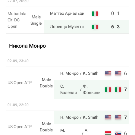
27.07, 20:50
0
1
Маттео Арнальди
Mubadala
Male
Citi DC
Single
Open
6
3
Лоренцо Музетти
Никола Монро
02.09, 23:40
6
2
Н. Монро
K. Smith
Male
US Open ATP
Double
С.
Ф.
7
6
Болелли
Фоньини
01.09, 22:20
7
6
Н. Монро
K. Smith
Male
US Open ATP
Double
М.
А.
6
3