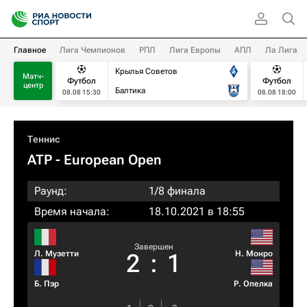
Главное
Лига Чемпионов
РПЛ
Лига Европы
АПЛ
Ла Лига
Крылья Советов
Матч-
Футбол
Футбол
центр
Балтика
08.08 15:30
08.08 18:00
Теннис
ATP
- European Open
Раунд:
1/8 финала
Время начала:
18.10.2021 в 18:55
Завершен
Л. Музетти
Н. Монро
2
:
1
Б. Пэр
Р. Опелка