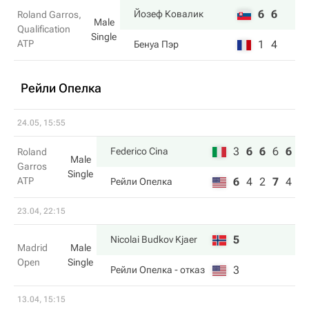
6
6
Йозеф Ковалик
Roland Garros,
Male
Qualification
Single
ATP
1
4
Бенуа Пэр
Рейли Опелка
24.05, 15:55
3
6
6
6
6
Federico Cina
Roland
Male
Garros
Single
ATP
6
4
2
7
4
Рейли Опелка
23.04, 22:15
5
Nicolai Budkov Kjaer
Madrid
Male
Open
Single
3
Рейли Опелка
- отказ
13.04, 15:15