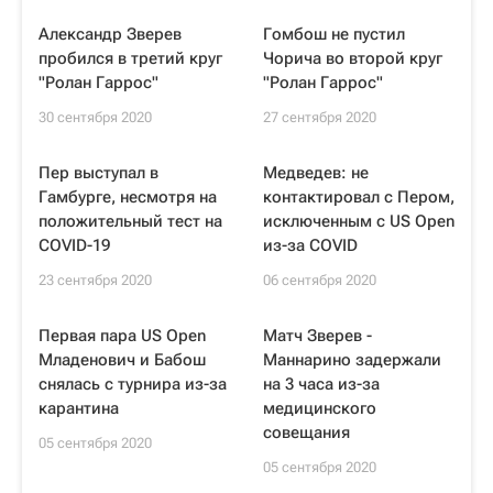
Александр Зверев
Гомбош не пустил
пробился в третий круг
Чорича во второй круг
"Ролан Гаррос"
"Ролан Гаррос"
30 сентября 2020
27 сентября 2020
Пер выступал в
Медведев: не
Гамбурге, несмотря на
контактировал с Пером,
положительный тест на
исключенным с US Open
COVID-19
из-за COVID
23 сентября 2020
06 сентября 2020
Первая пара US Open
Матч Зверев -
Младенович и Бабош
Маннарино задержали
снялась с турнира из-за
на 3 часа из-за
карантина
медицинского
совещания
05 сентября 2020
05 сентября 2020