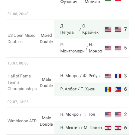
Фучович
Молчан
31.08, 20:40
Д.
О.
7
6
Пегула
Крайчек
US Open Mixed
Mixed
Doubles
Double
Р.
Н.
5
4
Монтгомери
Монро
13.07, 00:00
3
5
Н. Монро
Ф. Ребул
Hall of Fame
Male
Tennis
Double
Championships
6
7
Р. Албот
Т. Хьюи
02.07, 13:05
2
6
Н. Монро
Т. Пол
Male
Wimbledon ATP
Double
6
3
Н. Мектич
М. Павич