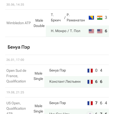
30.06, 14:35
Т.
Р.
3
6
Бркич
Раманатан
Male
Wimbledon ATP
Double
6
7
Н. Монро
Т. Пол
Бенуа Пэр
26.01, 17:00
0
4
Бенуа Пэр
Open Sud de
Male
France,
Single
Qualification
6
6
Констант Лестьенн
19.08, 21:25
7
6
4
Бенуа Пэр
US Open,
Male
Qualification
Single
ATP