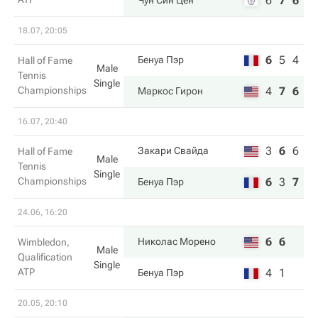
6
7
6
Чун Син Цен
18.07, 20:05
6
5
4
Бенуа Пэр
Hall of Fame
Male
Tennis
Single
Championships
4
7
6
Маркос Гирон
16.07, 20:40
3
6
6
Закари Свайда
Hall of Fame
Male
Tennis
Single
Championships
6
3
7
Бенуа Пэр
24.06, 16:20
6
6
Николас Морено
Wimbledon,
Male
Qualification
Single
ATP
4
1
Бенуа Пэр
20.05, 20:10