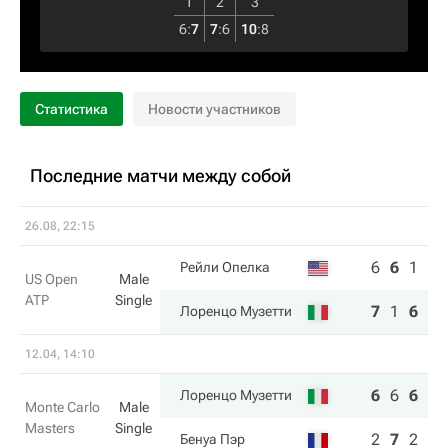
1
2
3
6
:
7
7
:
6
10
:
8
Статистика
Новости участников
Последние матчи между собой
26.08, 22:15
6
6
1
5
Рейли Опелка
US Open
Male
ATP
Single
7
1
6
7
Лоренцо Музетти
12.04, 14:10
6
6
6
Лоренцо Музетти
Monte Carlo
Male
Masters
Single
2
7
2
Бенуа Пэр