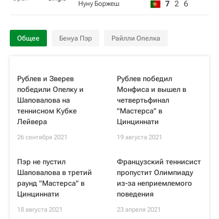
7
2
6
Нуну Боржеш
Общее
Бенуа Пэр
Райлли Опелка
Рублев и Зверев
Рублев победил
победили Опелку и
Монфиса и вышел в
Шаповалова на
четвертьфинал
теннисном Кубке
"Мастерса" в
Лейвера
Цинциннати
26 сентября 2021
19 августа 2021
Пэр не пустил
Французский теннисист
Шаповалова в третий
пропустит Олимпиаду
раунд "Мастерса" в
из-за неприемлемого
Цинциннати
поведения
18 августа 2021
23 апреля 2021