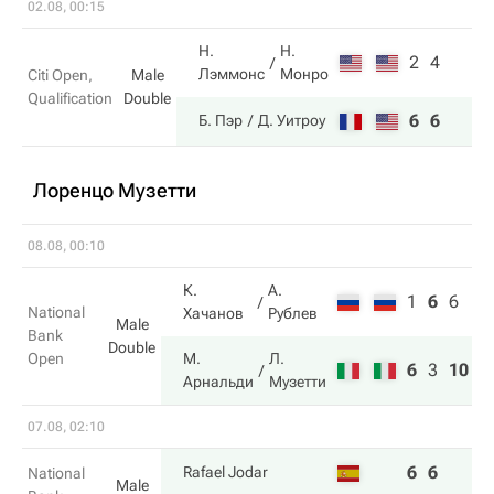
02.08, 00:15
Н.
Н.
2
4
Лэммонс
Монро
Citi Open,
Male
Qualification
Double
6
6
Б. Пэр
Д. Уитроу
Лоренцо Музетти
08.08, 00:10
К.
А.
1
6
6
National
Хачанов
Рублев
Male
Bank
Double
Open
М.
Л.
6
3
10
Арнальди
Музетти
07.08, 02:10
6
6
Rafael Jodar
National
Male