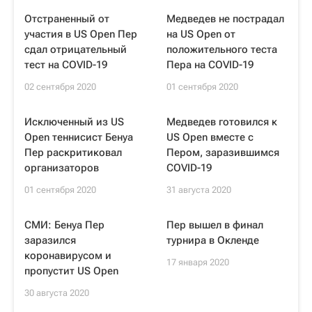
Отстраненный от
Медведев не пострадал
участия в US Open Пер
на US Open от
сдал отрицательный
положительного теста
тест на COVID-19
Пера на COVID-19
02 сентября 2020
01 сентября 2020
Исключенный из US
Медведев готовился к
Open теннисист Бенуа
US Open вместе с
Пер раскритиковал
Пером, заразившимся
организаторов
COVID-19
01 сентября 2020
31 августа 2020
СМИ: Бенуа Пер
Пер вышел в финал
заразился
турнира в Окленде
коронавирусом и
17 января 2020
пропустит US Open
30 августа 2020